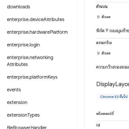
ด้านบน
downloads
ตัวเลข
enterprise
.
device
Attributes
พิกัด Y ของมุมซ้
enterprise
.
hardware
Platform
ความกว้าง
enterprise
.
login
ตัวเลข
enterprise
.
networking
Attributes
ความกว้างของจอ
enterprise
.
platform
Keys
Display
Layo
events
Chrome 53 ขึ้นไป
extension
พร็อพเพอร์ตี้
extension
Types
id
file
Browser
Handler