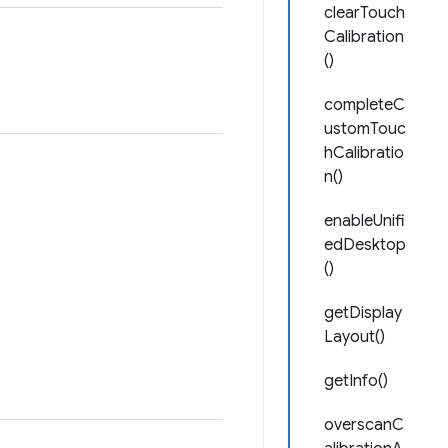
clearTouch
Calibration
()
completeC
ustomTouc
hCalibratio
n()
enableUnifi
edDesktop
()
getDisplay
Layout()
getInfo()
overscanC