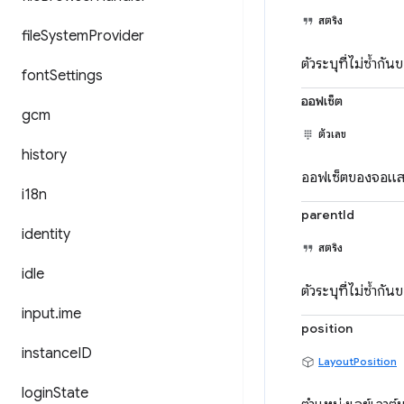
สตริง
file
System
Provider
ตัวระบุที่ไม่ซ้ำ
font
Settings
ออฟเซ็ต
gcm
ตัวเลข
history
ออฟเซ็ตของจอแสด
i18n
parentId
identity
สตริง
idle
ตัวระบุที่ไม่ซ้ำก
input
.
ime
position
instance
ID
LayoutPosition
login
State