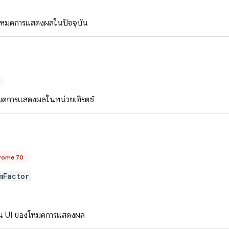
กโหมดการแสดงผลในปัจจุบัน
หมดการแสดงผลในหน่วยเฮิรตซ์
Chrome 70
mFactor
่วน UI ของโหมดการแสดงผล