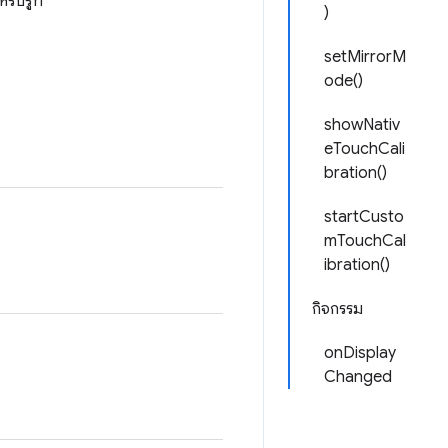
หรับรูท
)
setMirrorM
ode()
showNativ
eTouchCali
bration()
startCusto
mTouchCal
ibration()
กิจกรรม
onDisplay
Changed