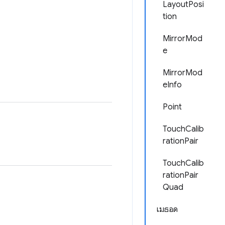
LayoutPosi
tion
MirrorMod
e
MirrorMod
eInfo
Point
TouchCalib
rationPair
TouchCalib
rationPair
Quad
เมธอด