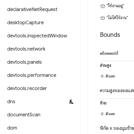
"ใช้งานอยู่"
declarative
Net
Request
"ไม่ได้ใช้งาน"
desktop
Capture
Bounds
devtools
.
inspected
Window
devtools
.
network
พร็อพเพอร์ตี้
devtools
.
panels
ส่วนสูง
devtools
.
performance
ตัวเลข
devtools
.
recorder
ความสูงของจอแส
dns
ซ้าย
ตัวเลข
document
Scan
dom
พิกัด x ของมุมซ้