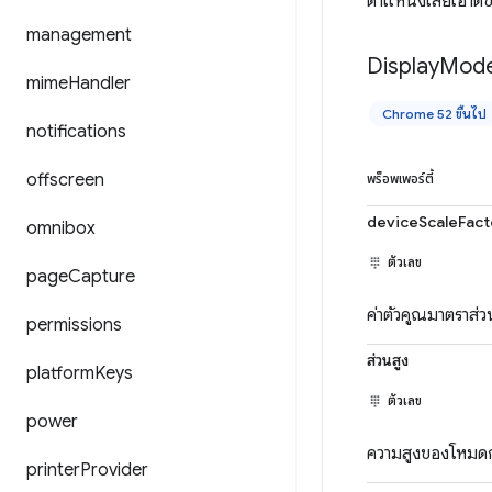
ตำแหน่งเลย์เอาต์
management
Display
Mod
mime
Handler
Chrome 52 ขึ้นไป
notifications
offscreen
พร็อพเพอร์ตี้
deviceScaleFact
omnibox
ตัวเลข
page
Capture
ค่าตัวคูณมาตราส
permissions
ส่วนสูง
platform
Keys
ตัวเลข
power
ความสูงของโหมดกา
printer
Provider