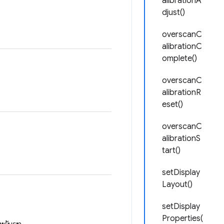
alibrationA
djust()
overscanC
alibrationC
omplete()
overscanC
alibrationR
eset()
overscanC
alibrationS
tart()
setDisplay
Layout()
setDisplay
Properties(