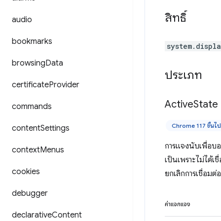
สิทธิ์
audio
bookmarks
system.displ
browsing
Data
ประเภท
certificate
Provider
Active
State
commands
Chrome 117 ขึ้นไป
content
Settings
การแจงนับเพื่อบ
context
Menus
เป็นเพราะไม่ได้เชื
cookies
ยกเลิกการเชื่อมต
debugger
ค่าแจกแจง
declarative
Content