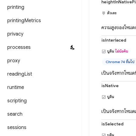
heightInNativePi
printing
ตัวเลข
printing
Metrics
ความสูงของโหมดก
privacy
isInterlaced
processes
บูลีน
ไม่บังคับ
proxy
Chrome 74 ขึ้นไป
เป็นจริงหากโหมดน
reading
List
isNative
runtime
บูลีน
scripting
เป็นจริงหากโหมด
search
isSelected
sessions
บูลีน