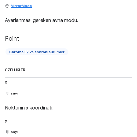
MirrorMode
Ayarlanması gereken ayna modu.
Point
Chrome 57 ve sonraki sürümler
ÖZELLIKLER
x
sayı
Noktanın x koordinatı.
y
sayı