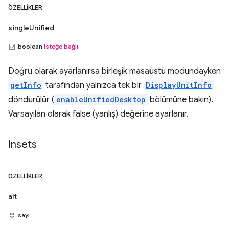
ÖZELLIKLER
singleUnified
boolean
isteğe bağlı
Doğru olarak ayarlanırsa birleşik masaüstü modundayken
getInfo
tarafından yalnızca tek bir
DisplayUnitInfo
döndürülür (
enableUnifiedDesktop
bölümüne bakın).
Varsayılan olarak false (yanlış) değerine ayarlanır.
Insets
ÖZELLIKLER
alt
sayı