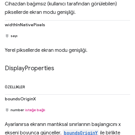
Cihazdan bağımsız (kullanıcı tarafından görülebilen)
piksellerde ekran modu genişliği.
widthInNativePixels
sayı
Yerel piksellerde ekran modu genişliği.
Display
Properties
ÖZELLIKLER
boundsOriginX
number
isteğe bağlı
Ayarlanırsa ekranın mantıksal sınırlarının başlangıcını x
ekseni boyunca günceller.
boundsOriginY
ile birlikte