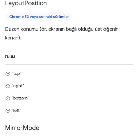
Layout
Position
Chrome 53 veya sonraki sürümler
Düzen konumu (ör. ekranın bağlı olduğu üst öğenin
kenarı).
ENUM
"top"
"right"
"bottom"
"left"
Mirror
Mode