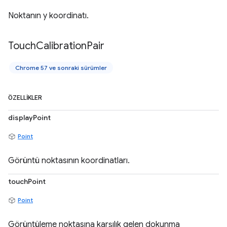
Noktanın y koordinatı.
Touch
Calibration
Pair
Chrome 57 ve sonraki sürümler
ÖZELLIKLER
displayPoint
Point
Görüntü noktasının koordinatları.
touchPoint
Point
Görüntüleme noktasına karşılık gelen dokunma