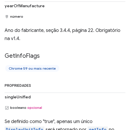
yearOfManufacture
número
Ano do fabricante, seção 3.4.4, página 22. Obrigatório
na v1.4.
Get
Info
Flags
Chrome 59 ou mais recente
PROPRIEDADES
singleUnified
booleano
opcional
Se definido como "true", apenas um único
DisplayUnitInfo
será retornado por
getInfo
no