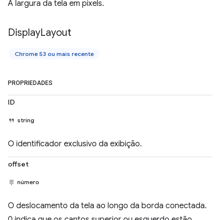
A largura da tela em pixels.
Display
Layout
Chrome 53 ou mais recente
PROPRIEDADES
ID
string
O identificador exclusivo da exibição.
offset
número
O deslocamento da tela ao longo da borda conectada.
0 indica que os cantos superior ou esquerdo estão