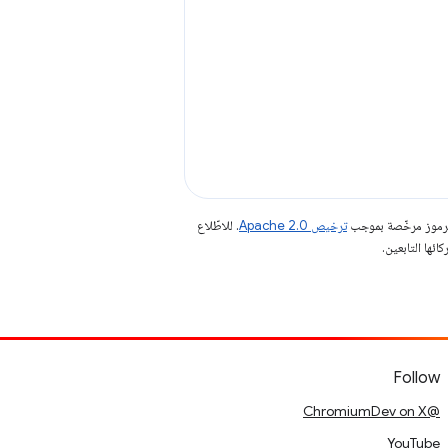
الرموز مرخّصة بموجب
ترخيص Apache 2.0‏
. للاطّلاع
Follow
@ChromiumDev on X
YouTube