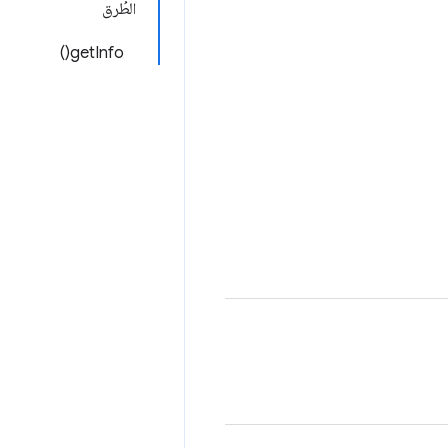
الطُرق
getInfo()