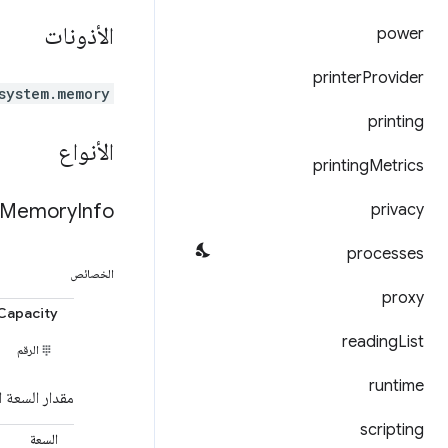
الأذونات
power
printer
Provider
system.memory
printing
الأنواع
printing
Metrics
Memory
Info
privacy
processes
الخصائص
proxy
eCapacity
reading
List
الرقم
runtime
مقدار السعة ا
scripting
السعة