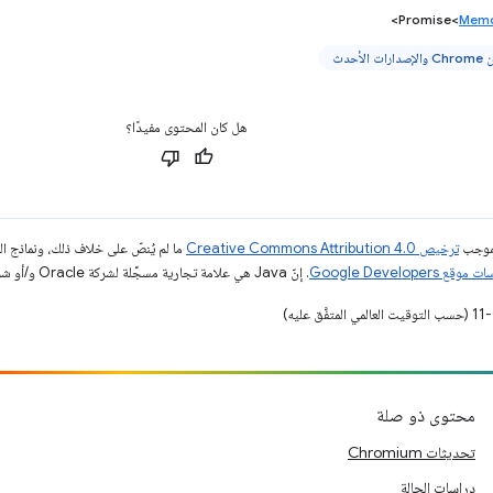
>
Promise<
Memo
هل كان المحتوى مفيدًا؟
بموجب
ترخيص Creative Commons Attribution 4.0‏
ما لم يُنصّ على خلاف ذلك، ونماذج 
قع Google Developers‏
. إنّ Java هي علامة تجارية مسجَّلة لشركة Oracle و/أو شركائها التابعين.
محتوى ذو صلة
تحديثات Chromium
دراسات الحالة