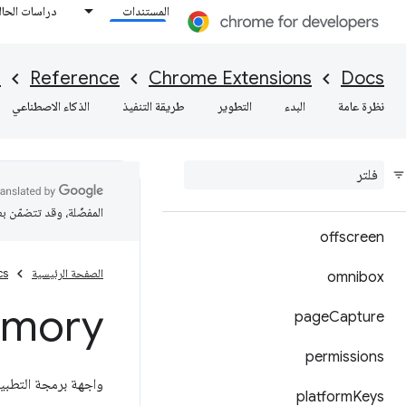
المستندات
دراسات الحال
instanceID
I
Reference
Chrome Extensions
Docs
loginState
نظرة عامة
البدء
التطوير
طريقة التنفيذ
الذكاء الاصطناعي
management
mime
Handler
notifications
المفضّلة، وقد تتضمّن ب
offscreen
الصفحة الرئيسية
cs
omnibox
mory
page
Capture
permissions
واجهة برمجة التطب
platform
Keys