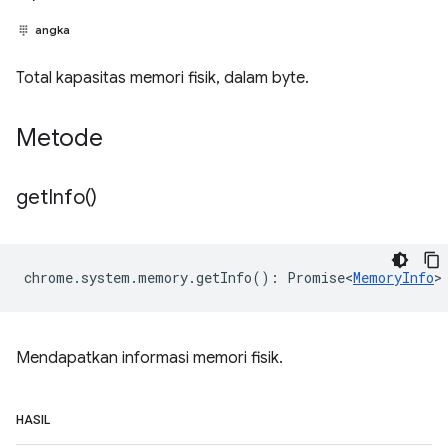
angka
Total kapasitas memori fisik, dalam byte.
Metode
get
Info(
)
chrome
.
system
.
memory
.
getInfo
()
:
Promise<
MemoryInfo
>
Mendapatkan informasi memori fisik.
HASIL