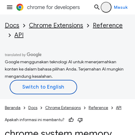
Masuk
Docs
Chrome Extensions
Reference
API
Google menggunakan teknologi AI untuk menerjemahkan
konten ke dalam bahasa pilihan Anda. Terjemahan AI mungkin
mengandung kesalahan.
Beranda
Docs
Chrome Extensions
Reference
API
Apakah informasi ini membantu?
chrome
.
system
.
memory