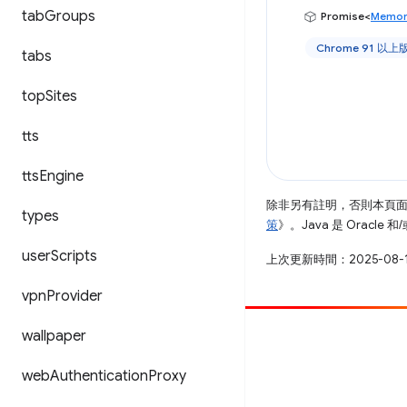
tab
Groups
Promise<
Memor
Chrome 91 以上
tabs
top
Sites
tts
tts
Engine
除非另有註明，否則本頁
types
策
》。Java 是 Oracl
user
Scripts
上次更新時間：2025-08-
vpn
Provider
wallpaper
提供相片
提報錯誤
web
Authentication
Proxy
查看已知問題