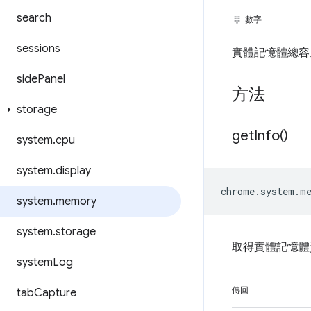
search
數字
sessions
實體記憶體總容
side
Panel
方法
storage
get
Info(
)
system
.
cpu
system
.
display
chrome
.
system
.
m
system
.
memory
system
.
storage
取得實體記憶體
system
Log
傳回
tab
Capture