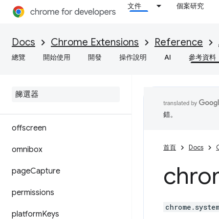
文件
個案研究
instanceID
Docs
Chrome Extensions
Reference
loginState
總覽
開始使用
開發
操作說明
AI
參考資料
management
mime
Handler
notifications
錯。
offscreen
首頁
Docs
omnibox
chro
page
Capture
permissions
chrome.syste
platform
Keys