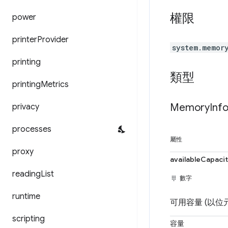
權限
power
printer
Provider
system.memor
printing
類型
printing
Metrics
Memory
Inf
privacy
processes
屬性
proxy
availableCapaci
reading
List
數字
runtime
可用容量 (以位
scripting
容量