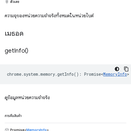
ตัวเลข
ความจุของหน่วยความจำจริงทั้งหมดในหน่วยไบต์
เมธอด
get
Info(
)
chrome
.
system
.
memory
.
getInfo
()
:
Promise<
MemoryInfo
>
ดูข้อมูลหน่วยความจำจริง
การคืนสินค้า
Promise<
MemoryInfo
>