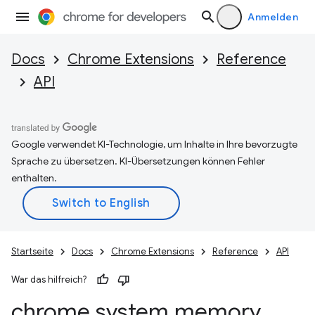
Anmelden
Docs
Chrome Extensions
Reference
API
Google verwendet KI-Technologie, um Inhalte in Ihre bevorzugte
Sprache zu übersetzen. KI-Übersetzungen können Fehler
enthalten.
Startseite
Docs
Chrome Extensions
Reference
API
War das hilfreich?
chrome
.
system
.
memory