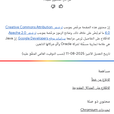
إنّ محتوى هذه الصفحة مرخّص بموجب
ترخيص Creative Commons Attribution
4.0‏
ما لم يُنصّ على خلاف ذلك، ونماذج الرموز مرخّصة بموجب
ترخيص Apache 2.0‏
.
للاطّلاع على التفاصيل، يُرجى مراجعة
سياسات موقع Google Developers‏
. إنّ Java
هي علامة تجارية مسجَّلة لشركة Oracle و/أو شركائها التابعين.
تاريخ التعديل الأخير: 2025-08-11 (حسب التوقيت العالمي المتفَّق عليه)
مساهمة
الإبلاغ عن خطأ
الاطّلاع على المشاكل المفتوحة
محتوى ذو صلة
تحديثات Chromium