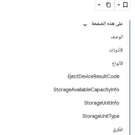
على هذه الصفحة
الوصف
الأذونات
الأنواع
EjectDeviceResultCode
StorageAvailableCapacityInfo
StorageUnitInfo
StorageUnitType
الطُرق