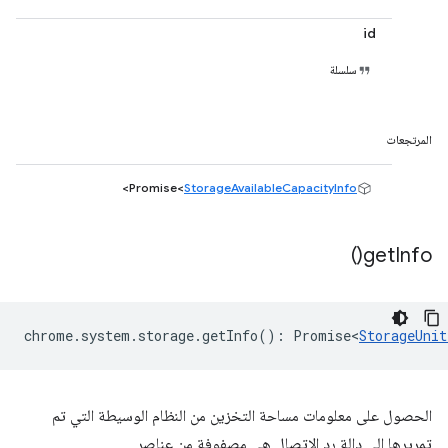
id
سلسلة
المرتجعات
>
Promise<
StorageAvailableCapacityInfo
)
get
Info(
chrome
.
system
.
storage
.
getInfo
()
:
Promise<
StorageUnit
الحصول على معلومات مساحة التخزين من النظام الوسيطة التي تم
تمريرها إلى دالة رد الاتصال هي مصفوفة من عناصر