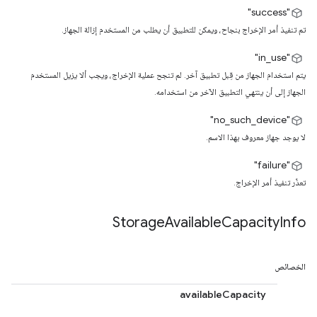
"success"
تم تنفيذ أمر الإخراج بنجاح، ويمكن للتطبيق أن يطلب من المستخدم إزالة الجهاز.
"in_use"
يتم استخدام الجهاز من قِبل تطبيق آخر. لم تنجح عملية الإخراج، ويجب ألا يزيل المستخدم
الجهاز إلى أن ينتهي التطبيق الآخر من استخدامه.
"no_such_device"
لا يوجد جهاز معروف بهذا الاسم.
"failure"
تعذّر تنفيذ أمر الإخراج.
Storage
Available
Capacity
Info
الخصائص
availableCapacity