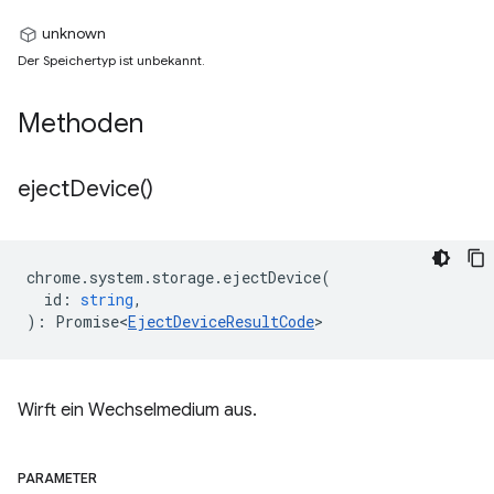
unknown
Der Speichertyp ist unbekannt.
Methoden
eject
Device(
)
chrome
.
system
.
storage
.
ejectDevice
(
id
:
string
,
)
:
Promise<
EjectDeviceResultCode
>
Wirft ein Wechselmedium aus.
PARAMETER