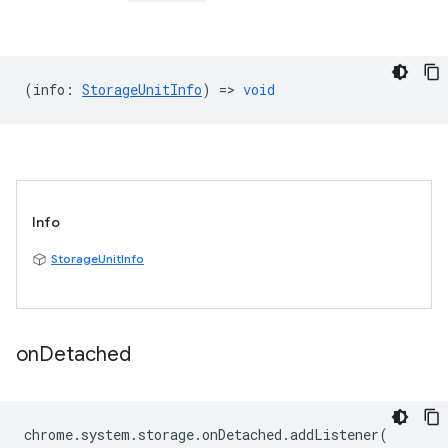
(
info
:
StorageUnitInfo
) =>
void
Info
StorageUnitInfo
on
Detached
chrome
.
system
.
storage
.
onDetached
.
addListener
(