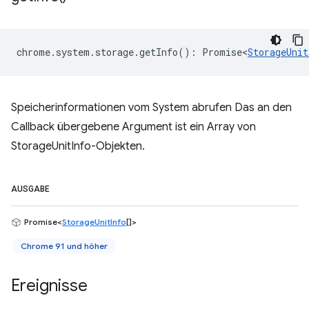
chrome
.
system
.
storage
.
getInfo
()
:
Promise<
StorageUnit
Speicherinformationen vom System abrufen Das an den
Callback übergebene Argument ist ein Array von
StorageUnitInfo-Objekten.
AUSGABE
Promise<
StorageUnitInfo
[]>
Chrome 91 und höher
Ereignisse