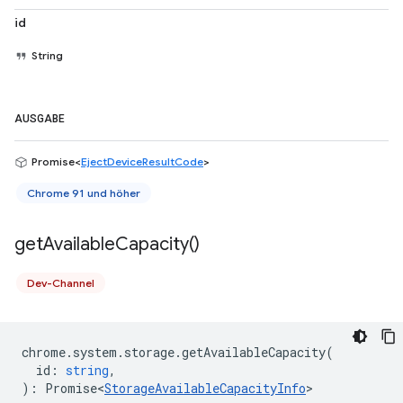
id
String
AUSGABE
Promise<
EjectDeviceResultCode
>
Chrome 91 und höher
get
Available
Capacity(
)
Dev-Channel
chrome
.
system
.
storage
.
getAvailableCapacity
(
id
:
string
,
)
:
Promise<
StorageAvailableCapacityInfo
>