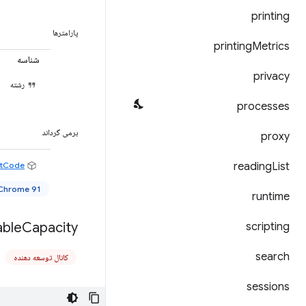
printing
پارامترها
printing
Metrics
شناسه
privacy
رشته
processes
برمی گرداند
proxy
ltCode
Promise<
reading
List
Chrome 91+
runtime
able
Capacity(
scripting
search
کانال توسعه دهنده
sessions