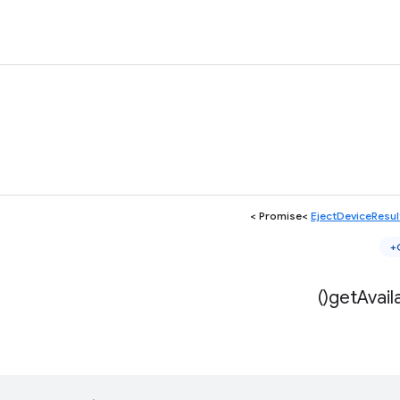
>
EjectDeviceResu
)
get
Avail