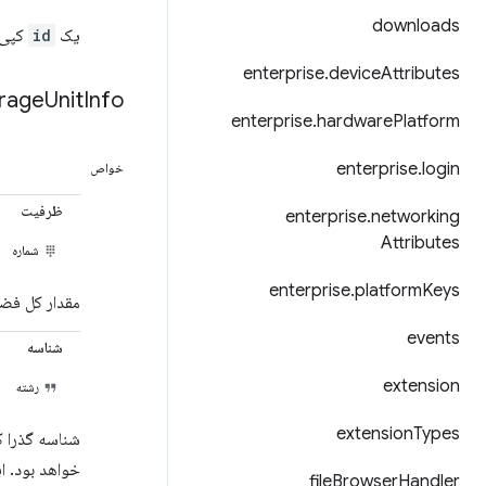
downloads
یک
id
کپی 
enterprise
.
device
Attributes
rage
Unit
Info
enterprise
.
hardware
Platform
enterprise
.
login
خواص
ظرفیت
enterprise
.
networking
Attributes
شماره
enterprise
.
platform
Keys
مقدار کل فضا
events
شناسه
extension
رشته
extension
Types
شناسه گذرا ک
خواهد بود. ا
file
Browser
Handler