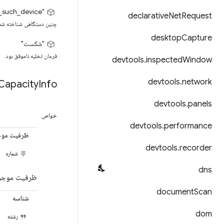
"no_such_device"
declarative
Net
Request
چنین دستگاهی شناخته شد
desktop
Capture
"شکست"
فرمان تخلیه ناموفق بود.
devtools
.
inspected
Window
devtools
.
network
Capacity
Info
devtools
.
panels
خواص
devtools
.
performance
ظرفیت موج
devtools
.
recorder
شماره
dns
ظرفیت موجود
document
Scan
شناسه
dom
رشته