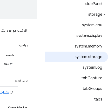
side
Panel
storage
system
.
cpu
ظرفیت موجود یک د
system
.
display
پارامترها
system
.
memory
شناسه
system
.
storage
رشته
system
Log
tab
Capture
برمی گرداند
tab
Groups
tyInfo
Promise<
tabs