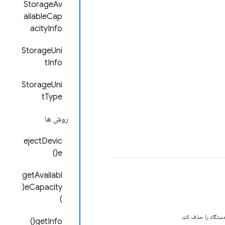
StorageAv
ailableCap
acityInfo
StorageUni
tInfo
StorageUni
tType
روش ها
ejectDevic
e()
getAvailabl
eCapacity(
)
 دستگاه را حذف کند.
getInfo()