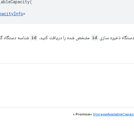
lableCapacity
(
pacityInfo
>
ستگاه ذخیره سازی
id
مشخص شده را دریافت کنید.
id
شناسه دستگاه گذرا از ageUnitInfo
>
StorageAvailableCapaci