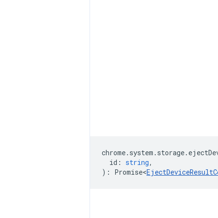
chrome
.
system
.
storage
.
ejectDe
id
:
string
,
)
:
Promise<
EjectDeviceResultC