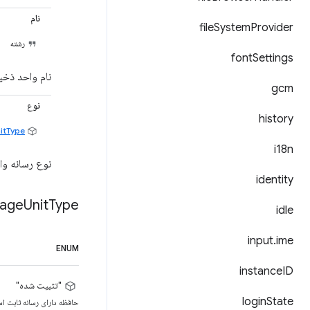
نام
file
System
Provider
رشته
font
Settings
نام واحد ذخی
gcm
نوع
history
itType
i18n
نوع رسانه وا
identity
rage
Unit
Type
idle
input
.
ime
ENUM
instance
ID
"تثبیت شده"
login
State
حافظه دارای رسانه ثابت است،