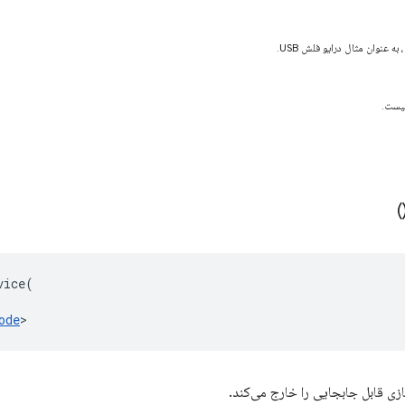
 عنوان مثال درایو فلش USB.
یست.
)
vice
(
ode
>
ی قابل جابجایی را خارج می‌کند.