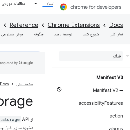
اسناد
مطالعات موردی
I
Reference
Chrome Extensions
Docs
نمای کلی
شروع کنید
توسعه دهید
چگونه
هوش مصنوعی
Manifest V3
صفحه اصلی
Docs
➡ Manifest V2
orage
accessibility
Features
action
از
.storage
ذخیره سازی قابل ج
alarms