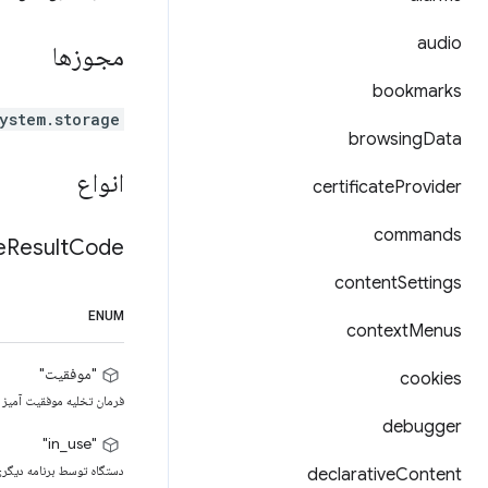
audio
مجوزها
bookmarks
ystem.storage
browsing
Data
انواع
certificate
Provider
commands
e
Result
Code
content
Settings
ENUM
context
Menus
"موفقیت"
cookies
فرمان تخلیه موفقیت آمیز ا
debugger
"in_use"
دستگاه توسط برنامه دیگری 
declarative
Content