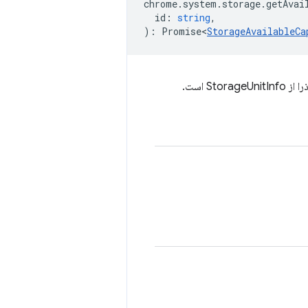
chrome
.
system
.
storage
.
getAvai
id
:
string
,
)
:
Promise<
StorageAvailableCa
Stor است.