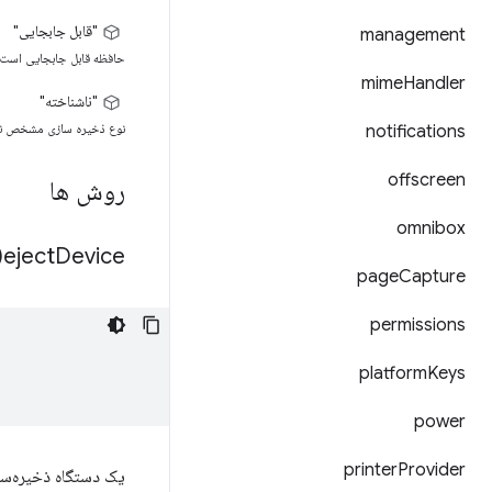
"قابل جابجایی"
management
حافظه قابل جابجایی است، به
mime
Handler
"ناشناخته"
نوع ذخیره سازی مشخص ن
notifications
offscreen
روش ها
omnibox
eject
Device(
page
Capture
permissions
platform
Keys
power
printer
Provider
یک دستگاه ذخیره‌ساز