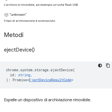
L'archivio è rimovibile, ad esempio un'unità flash USB.
"unknown"
Il tipo di archiviazione è sconosciuto.
Metodi
eject
Device(
)
chrome
.
system
.
storage
.
ejectDevice
(
id
:
string
,
)
:
Promise<
EjectDeviceResultCode
>
Espelle un dispositivo di archiviazione rimovibile.