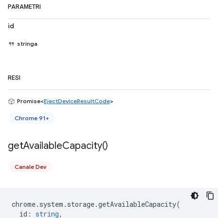
PARAMETRI
id
stringa
RESI
Promise<
EjectDeviceResultCode
>
Chrome 91+
get
Available
Capacity(
)
Canale Dev
chrome
.
system
.
storage
.
getAvailableCapacity
(
id
:
string
,