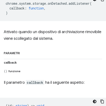
chrome
.
system
.
storage
.
onDetached
.
addListener
(
callback
:
function
,
)
Attivato quando un dispositivo di archiviazione rimovibile
viene scollegato dal sistema.
PARAMETRI
callback
funzione
Il parametro
callback
ha il seguente aspetto:
(
id
:
string
) =>
void