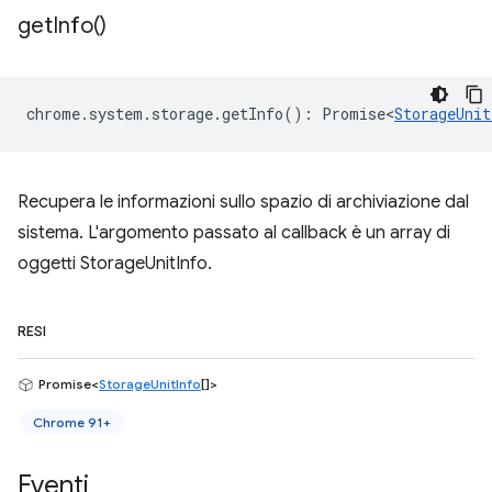
get
Info(
)
chrome
.
system
.
storage
.
getInfo
()
:
Promise<
StorageUnit
Recupera le informazioni sullo spazio di archiviazione dal
sistema. L'argomento passato al callback è un array di
oggetti StorageUnitInfo.
RESI
Promise<
StorageUnitInfo
[]>
Chrome 91+
Eventi