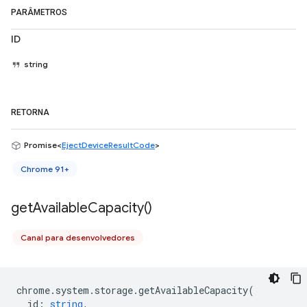
PARÂMETROS
ID
string
RETORNA
Promise<
EjectDeviceResultCode
>
Chrome 91+
get
Available
Capacity(
)
Canal para desenvolvedores
chrome
.
system
.
storage
.
getAvailableCapacity
(
id
:
string
,