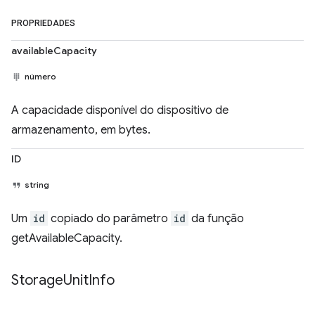
PROPRIEDADES
availableCapacity
número
A capacidade disponível do dispositivo de
armazenamento, em bytes.
ID
string
Um
id
copiado do parâmetro
id
da função
getAvailableCapacity.
Storage
Unit
Info