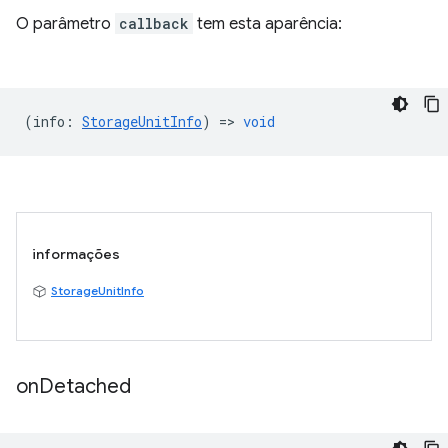
O parâmetro
callback
tem esta aparência:
(
info
:
StorageUnitInfo
) =>
void
informações
StorageUnitInfo
on
Detached