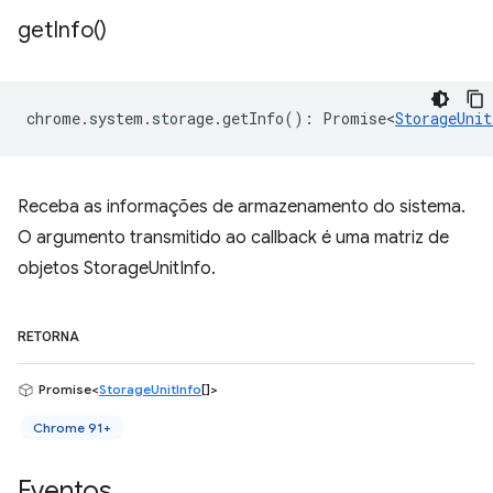
get
Info(
)
chrome
.
system
.
storage
.
getInfo
()
:
Promise<
StorageUnit
Receba as informações de armazenamento do sistema.
O argumento transmitido ao callback é uma matriz de
objetos StorageUnitInfo.
RETORNA
Promise<
StorageUnitInfo
[]>
Chrome 91+
Eventos