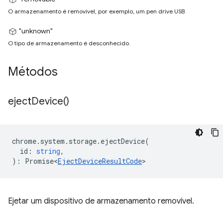
O armazenamento é removível, por exemplo, um pen drive USB.
"unknown"
O tipo de armazenamento é desconhecido.
Métodos
eject
Device(
)
chrome
.
system
.
storage
.
ejectDevice
(
id
:
string
,
)
:
Promise<
EjectDeviceResultCode
>
Ejetar um dispositivo de armazenamento removível.