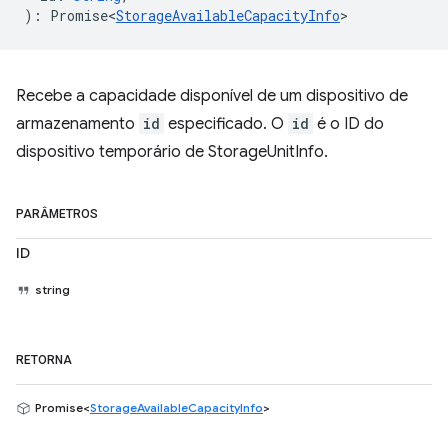
)
:
Promise<
StorageAvailableCapacityInfo
>
Recebe a capacidade disponível de um dispositivo de
armazenamento
id
especificado. O
id
é o ID do
dispositivo temporário de StorageUnitInfo.
PARÂMETROS
ID
string
RETORNA
Promise<
StorageAvailableCapacityInfo
>