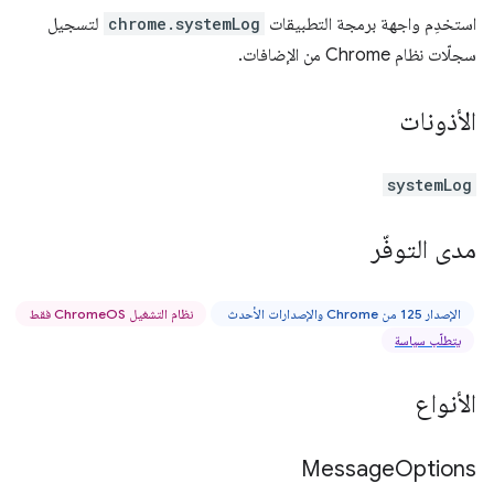
استخدِم واجهة برمجة التطبيقات
chrome.systemLog
لتسجيل
سجلّات نظام Chrome من الإضافات.
الأذونات
systemLog
مدى التوفّر
الإصدار 125 من Chrome والإصدارات الأحدث
نظام التشغيل ChromeOS فقط
يتطلّب سياسة
الأنواع
Message
Options