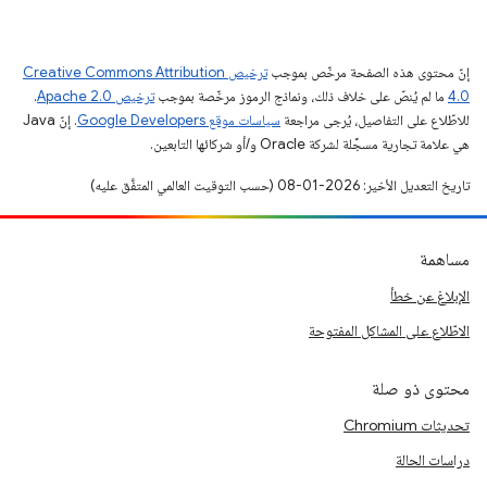
إنّ محتوى هذه الصفحة مرخّص بموجب
ترخيص Creative Commons Attribution
4.0‏
ما لم يُنصّ على خلاف ذلك، ونماذج الرموز مرخّصة بموجب
ترخيص Apache 2.0‏
.
للاطّلاع على التفاصيل، يُرجى مراجعة
سياسات موقع Google Developers‏
. إنّ Java
هي علامة تجارية مسجَّلة لشركة Oracle و/أو شركائها التابعين.
تاريخ التعديل الأخير: 2026-01-08 (حسب التوقيت العالمي المتفَّق عليه)
مساهمة
الإبلاغ عن خطأ
الاطّلاع على المشاكل المفتوحة
محتوى ذو صلة
تحديثات Chromium
دراسات الحالة