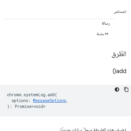
الخصائص
رسالة
سلسلة
الطُرق
)
add(
chrome
.
systemLog
.
add
(
options
:
MessageOptions
,
)
:
Promise<void>
تضيف هذه الطريقة سجلّ بيانات جديدًا.