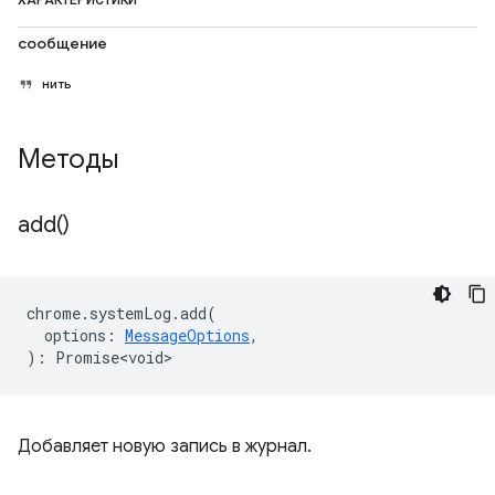
ХАРАКТЕРИСТИКИ
сообщение
нить
Методы
add(
)
chrome
.
systemLog
.
add
(
options
:
MessageOptions
,
)
:
Promise<void>
Добавляет новую запись в журнал.