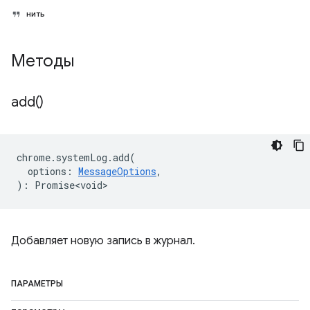
нить
Методы
add(
)
chrome
.
systemLog
.
add
(
options
:
MessageOptions
,
)
:
Promise<void>
Добавляет новую запись в журнал.
ПАРАМЕТРЫ