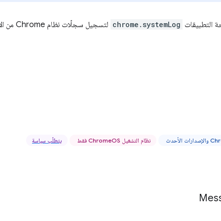
ة التطبيقات
chrome.systemLog
لتسجيل سجلّات نظام Chrome من الإضافات.
نظام التشغيل ChromeOS فقط
يتطلّب سياسة
Mes