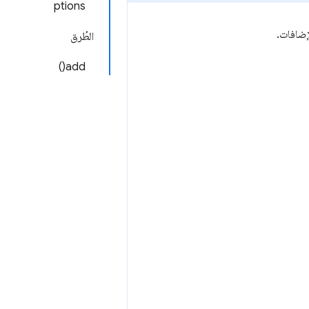
ptions
الطُرق
add()