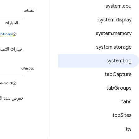
system
.
cpu
المعلمات
system
.
display
الخيارات
system
.
memory
ptions
system
.
storage
خيارات التس
system
Log
المرتجعات
tab
Capture
e<void>
tab
Groups
تعرض هذه الطريقة Promise يتم تنفيذه
tabs
top
Sites
tts