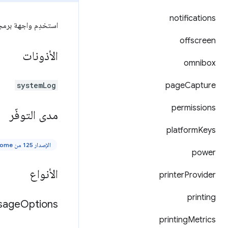
notifications
استخدِم واجهة برمج
offscreen
الأذونات
omnibox
systemLog
page
Capture
permissions
مدى التوفّر
platform
Keys
الإصدار 125 من Chrome والإصدارات الأحدث
power
الأنواع
printer
Provider
printing
sage
Options
printing
Metrics