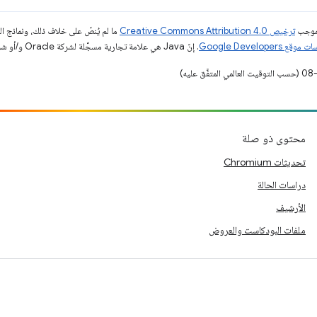
بموجب
ترخيص Creative Commons Attribution 4.0‏
ما لم يُنصّ على خلاف ذلك، ونماذج 
قع Google Developers‏
. إنّ Java هي علامة تجارية مسجَّلة لشركة Oracle و/أو شركائها التابعين.
محتوى ذو صلة
تحديثات Chromium
دراسات الحالة
الأرشيف
ملفات البودكاست والعروض