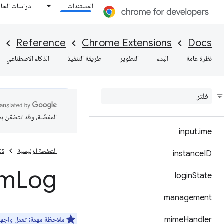
fontSettings
المستندات
دراسات الحال
gcm
I
Reference
Chrome Extensions
Docs
history
نظرة عامة
البدء
التطوير
طريقة التنفيذ
الذكاء الاصطناعي
i18n
identity
idle
المفضّلة، وقد تتضمّن ب
input
.
ime
الصفحة الرئيسية
cs
instance
ID
em
Log
login
State
management
Handler
mime
ملاحظة مهمة:
تعمل واجهة