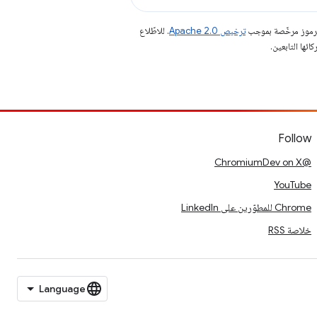
الرموز مرخّصة بموجب
ترخيص Apache 2.0‏
. للاطّلاع
Follow
@ChromiumDev on X
YouTube
Chrome للمطوّرين على LinkedIn
خلاصة RSS