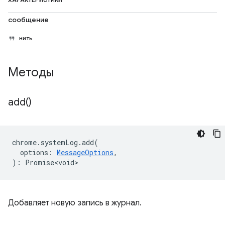
ХАРАКТЕРИСТИКИ
сообщение
нить
Методы
add(
)
chrome
.
systemLog
.
add
(
options
:
MessageOptions
,
)
:
Promise<void>
Добавляет новую запись в журнал.