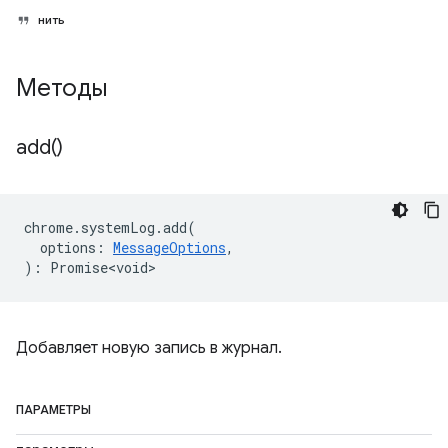
нить
Методы
add(
)
chrome
.
systemLog
.
add
(
options
:
MessageOptions
,
)
:
Promise<void>
Добавляет новую запись в журнал.
ПАРАМЕТРЫ