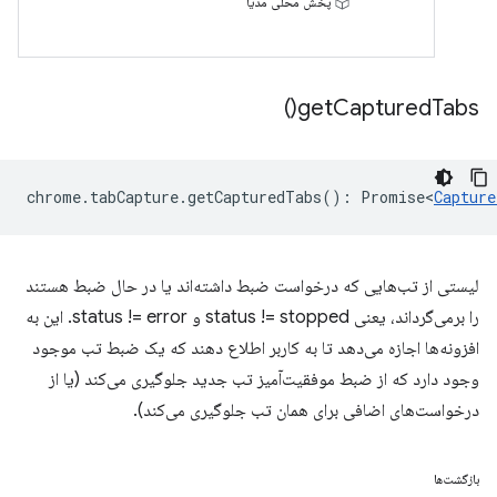
پخش محلی مدیا
)
get
Captured
Tabs(
chrome
.
tabCapture
.
getCapturedTabs
()
:
Promise<
Capture
لیستی از تب‌هایی که درخواست ضبط داشته‌اند یا در حال ضبط هستند
را برمی‌گرداند، یعنی status != stopped و status != error. این به
افزونه‌ها اجازه می‌دهد تا به کاربر اطلاع دهند که یک ضبط تب موجود
وجود دارد که از ضبط موفقیت‌آمیز تب جدید جلوگیری می‌کند (یا از
درخواست‌های اضافی برای همان تب جلوگیری می‌کند).
بازگشت‌ها