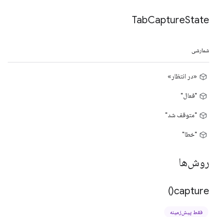
Tab
Capture
State
شمارشی
«در انتظار»
"فعال"
"متوقف شد"
"خطا"
روش‌ها
)
capture(
فقط پیش‌زمینه