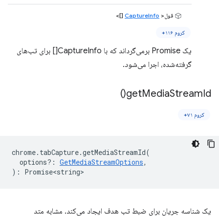
قول<
CaptureInfo
[]>
کروم ۱۱۶+
یک Promise برمی‌گرداند که با CaptureInfo[] برای تب‌های
گرفته‌شده، اجرا می‌شود.
)
get
Media
Stream
Id(
کروم ۷۱+
chrome
.
tabCapture
.
getMediaStreamId
(
options?
:
GetMediaStreamOptions
,
)
:
Promise<string>
یک شناسه جریان برای ضبط تب هدف ایجاد می‌کند. مشابه متد