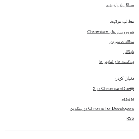
مسائل باز را ببینید
مطالب مرتبط
به‌روزرسانی‌های Chromium
مطالعات موردی
بایگانی
پادکست ها و نمایش ها
دنبال کردن
@ChromiumDev در X
یوتیوب
Chrome for Developers در لینکدین
RSS