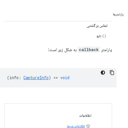
پارامترها
تماس برگشتی
تابع
پارامتر
callback
به شکل زیر است:
(
info
:
CaptureInfo
) =>
void
اطلاعات
اطلاعات ضبط