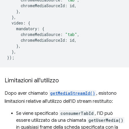
chromeMediaSourceId
:
id
,
},
},
video
:
{
mandatory
:
{
chromeMediaSource
:
"tab"
,
chromeMediaSourceId
:
id
,
},
},
});
Limitazioni all'utilizzo
Dopo aver chiamato
getMediaStreamId()
, esistono
limitazioni relative all'utilizzo dell'ID stream restituito:
Se viene specificato
consumerTabId
, l'ID può
essere utilizzato da una chiamata
getUserMedia()
in qualsiasi frame della scheda specificata con la