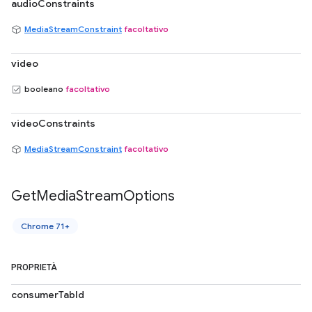
audioConstraints
MediaStreamConstraint
facoltativo
video
booleano
facoltativo
videoConstraints
MediaStreamConstraint
facoltativo
Get
Media
Stream
Options
Chrome 71+
PROPRIETÀ
consumerTabId