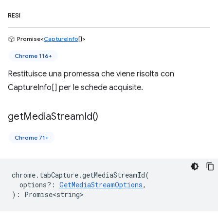
RESI
Promise<
CaptureInfo
[]>
Chrome 116+
Restituisce una promessa che viene risolta con
CaptureInfo[] per le schede acquisite.
get
Media
Stream
Id(
)
Chrome 71+
chrome
.
tabCapture
.
getMediaStreamId
(
options?
:
GetMediaStreamOptions
,
)
:
Promise<string>