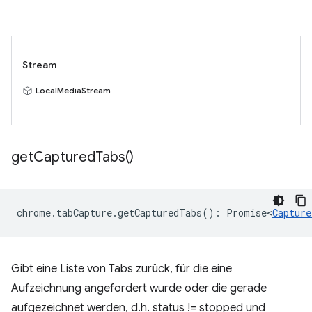
Stream
LocalMediaStream
get
Captured
Tabs(
)
chrome
.
tabCapture
.
getCapturedTabs
()
:
Promise<
Capture
Gibt eine Liste von Tabs zurück, für die eine
Aufzeichnung angefordert wurde oder die gerade
aufgezeichnet werden, d.h. status != stopped und