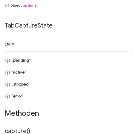
object
optional
Tab
Capture
State
ENUM
„pending“
"active"
„stopped“
"error"
Methoden
capture(
)