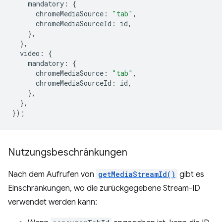
mandatory
:
{
chromeMediaSource
:
"tab"
,
chromeMediaSourceId
:
id
,
},
},
video
:
{
mandatory
:
{
chromeMediaSource
:
"tab"
,
chromeMediaSourceId
:
id
,
},
},
});
Nutzungsbeschränkungen
Nach dem Aufrufen von
getMediaStreamId()
gibt es
Einschränkungen, wo die zurückgegebene Stream-ID
verwendet werden kann: