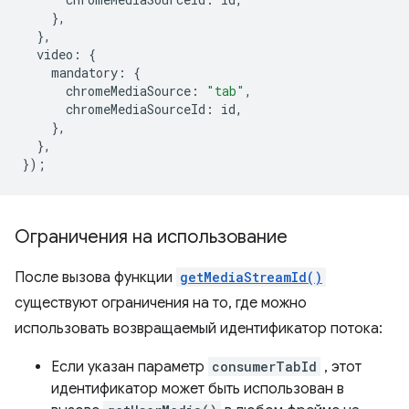
},
},
video
:
{
mandatory
:
{
chromeMediaSource
:
"tab"
,
chromeMediaSourceId
:
id
,
},
},
});
Ограничения на использование
После вызова функции
getMediaStreamId()
существуют ограничения на то, где можно
использовать возвращаемый идентификатор потока:
Если указан параметр
consumerTabId
, этот
идентификатор может быть использован в