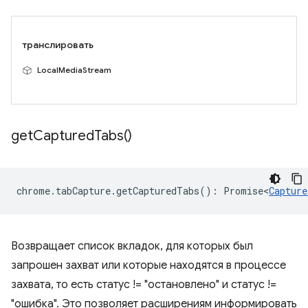
транслировать
LocalMediaStream
get
Captured
Tabs(
)
chrome
.
tabCapture
.
getCapturedTabs
()
:
Promise<
Capture
Возвращает список вкладок, для которых был
запрошен захват или которые находятся в процессе
захвата, то есть статус != "остановлено" и статус !=
"ошибка". Это позволяет расширениям информировать