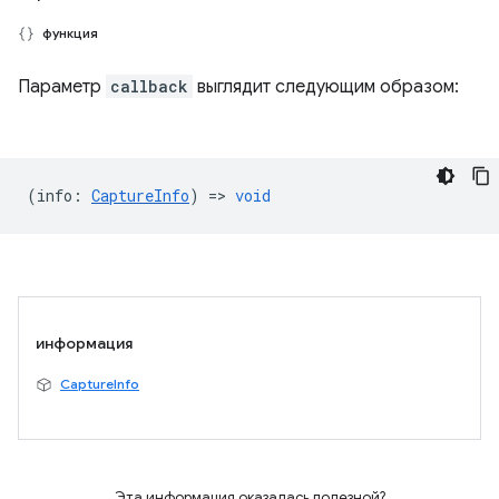
функция
Параметр
callback
выглядит следующим образом:
(
info
:
CaptureInfo
) =>
void
информация
CaptureInfo
Эта информация оказалась полезной?