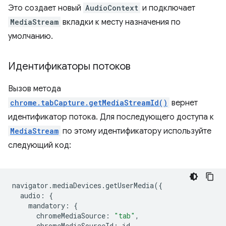
Это создает новый
AudioContext
и подключает
MediaStream
вкладки к месту назначения по
умолчанию.
Идентификаторы потоков
Вызов метода
chrome.tabCapture.getMediaStreamId()
вернет
идентификатор потока. Для последующего доступа к
MediaStream
по этому идентификатору используйте
следующий код:
navigator
.
mediaDevices
.
getUserMedia
({
audio
:
{
mandatory
:
{
chromeMediaSource
:
"tab"
,
chromeMediaSourceId
:
id
,