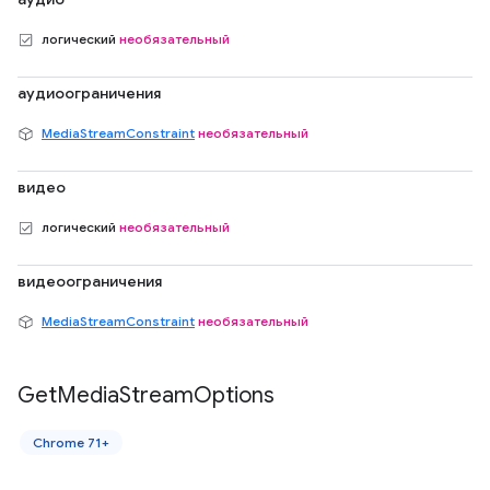
логический
необязательный
аудиоограничения
MediaStreamConstraint
необязательный
видео
логический
необязательный
видеоограничения
MediaStreamConstraint
необязательный
Get
Media
Stream
Options
Chrome 71+