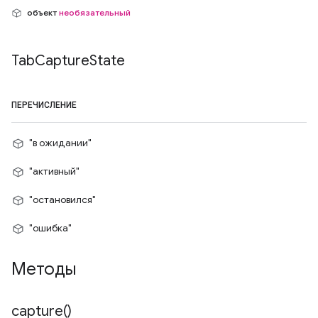
объект
необязательный
Tab
Capture
State
ПЕРЕЧИСЛЕНИЕ
"в ожидании"
"активный"
"остановился"
"ошибка"
Методы
capture(
)