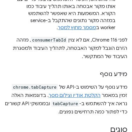
אותו מקור אבטחה באותו תהליך עיבוד כמו
הקורא. המשמעות היא שאפשר להשתמש
במזהה מקור נתונים שהתקבל ב-service
worker ב
מסמך מחוץ למסך
.
לפני Chrome 116, אם לא צוין
consumerTabId
, מזהה
הזרם הוגבל למקור האבטחה, לתהליך העיבוד ולמסגרת
העיבוד של המתקשר.
מידע נוסף
מידע נוסף על השימוש ב-API של
chrome.tabCapture
זמין במאמר
הקלטת אודיו וצילום מסך
. בדוגמאות האלה
נראה איך להשתמש ב-
tabCapture
ובממשקי API קשורים
כדי לפתור כמה תרחישים נפוצים.
סוגים