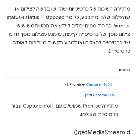
מחזירה רשימה של כרטיסיות שהגישו בקשה לצילום או
שהצילום שלהן מתבצע, כלומר status != stopped ו-status
!= error. כך התוספים יכולים ליידע את המשתמש שיש
צילום מסך של כרטיסייה קיימת, שימנע מצילום מסך חדש
של כרטיסייה להצליח (או למנוע בקשות מיותרות לאותה
כרטיסייה).
החזרות
[]>
Promise<
CaptureInfo
Chrome 116 ואילך
מחזירה Promise שמושלם עם CaptureInfo[] ‎ עבור
כרטיסיות שצולמו.
)
get
Media
Stream
Id(