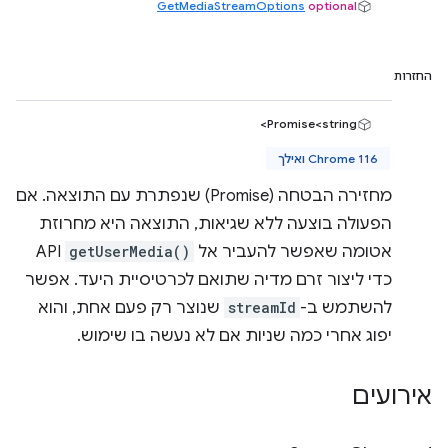
GetMediaStreamOptions
optional
החזרות
Promise<string>
Chrome 116 ואילך
מחזירה הבטחה (Promise) שנפתרת עם התוצאה. אם
הפעולה בוצעה ללא שגיאות, התוצאה היא מחרוזת
אטומה שאפשר להעביר אל
getUserMedia()
API
כדי ליצור זרם מדיה שתואם לכרטיסיית היעד. אפשר
להשתמש ב-
streamId
שנוצר רק פעם אחת, והוא
יפוג אחרי כמה שניות אם לא נעשה בו שימוש.
אירועים