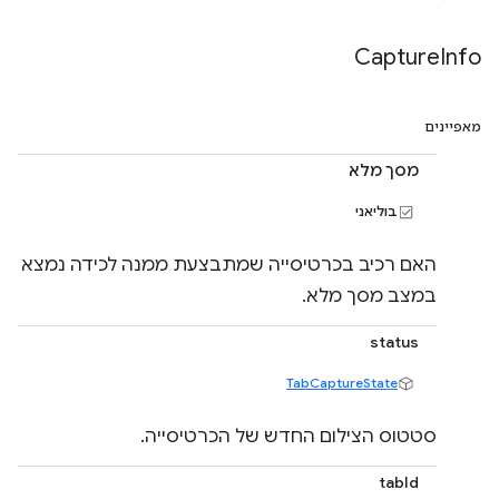
Capture
Info
מאפיינים
מסך מלא
בוליאני
האם רכיב בכרטיסייה שמתבצעת ממנה לכידה נמצא
במצב מסך מלא.
status
TabCaptureState
סטטוס הצילום החדש של הכרטיסייה.
tabId