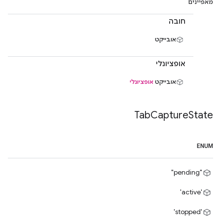
מאפיינים
חובה
אובייקט
אופציונלי
אובייקט
אופציונלי
Tab
Capture
State
ENUM
"pending"
'active'
'stopped'