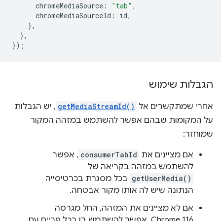
chromeMediaSource
:
"tab"
,
chromeMediaSourceId
:
id
,
},
},
});
הגבלות שימוש
אחרי שמתקשרים אל
getMediaStreamId()
, יש הגבלות
על המקומות שבהם אפשר להשתמש במזהה המקור
שמוחזר:
אם מציינים את
consumerTabId
, אפשר
להשתמש במזהה בקריאה של
getUserMedia()
בכל מסגרת בכרטיסייה
הנתונה שיש לה אותו מקור אבטחה.
אם לא מציינים את המזהה, החל מגרסה
Chrome 116, אפשר להשתמש בו בכל פריים עם