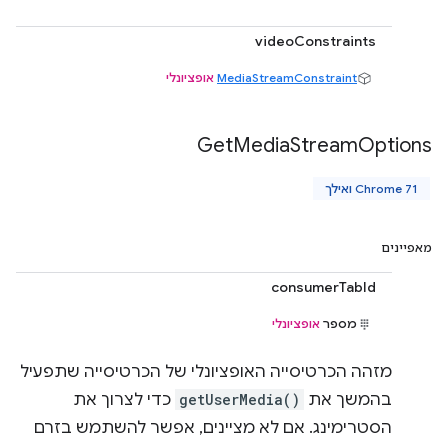
videoConstraints
MediaStreamConstraint
אופציונלי
Get
Media
Stream
Options
Chrome 71 ואילך
מאפיינים
consumerTabId
מספר
אופציונלי
מזהה הכרטיסייה האופציונלי של הכרטיסייה שתפעיל
בהמשך את
getUserMedia()
כדי לצרוך את
הסטרימינג. אם לא מציינים, אפשר להשתמש בזרם