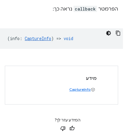
הפרמטר
callback
נראה כך:
(
info
:
CaptureInfo
) =>
void
מידע
CaptureInfo
המידע עזר לך?