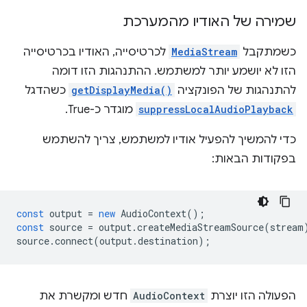
שמירה של האודיו מהמערכת
כשמתקבל
MediaStream
לכרטיסייה, האודיו בכרטיסייה
הזו לא יושמע יותר למשתמש. ההתנהגות הזו דומה
להתנהגות של הפונקציה
getDisplayMedia()
כשהדגל
suppressLocalAudioPlayback
מוגדר כ-True.
כדי להמשיך להפעיל אודיו למשתמש, צריך להשתמש
בפקודות הבאות:
const
output
=
new
AudioContext
();
const
source
=
output
.
createMediaStreamSource
(
stream
source
.
connect
(
output
.
destination
);
הפעולה הזו יוצרת
AudioContext
חדש ומקשרת את