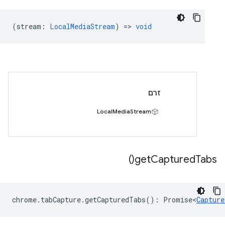
(
stream
:
LocalMediaStream
) =>
void
זרם
LocalMediaStream
)
get
Captured
Tabs(
chrome
.
tabCapture
.
getCapturedTabs
()
:
Promise<
Capture