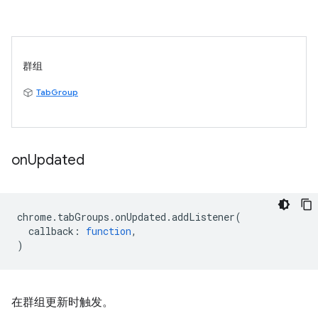
群组
TabGroup
on
Updated
chrome
.
tabGroups
.
onUpdated
.
addListener
(
callback
:
function
,
)
在群组更新时触发。