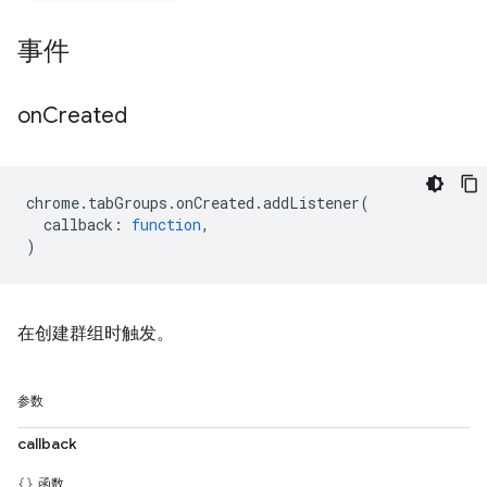
事件
on
Created
chrome
.
tabGroups
.
onCreated
.
addListener
(
callback
:
function
,
)
在创建群组时触发。
参数
callback
函数