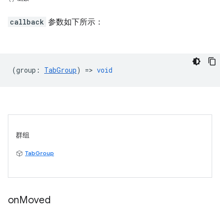
callback
参数如下所示：
(
group
:
TabGroup
) =>
void
群组
TabGroup
on
Moved