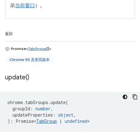
示
当前窗口
）。
返回
Promise<
TabGroup
[]>
Chrome 90 及更高版本
update(
)
chrome
.
tabGroups
.
update
(
groupId
:
number
,
updateProperties
:
object
,
)
:
Promise<
TabGroup
|
undefined
>