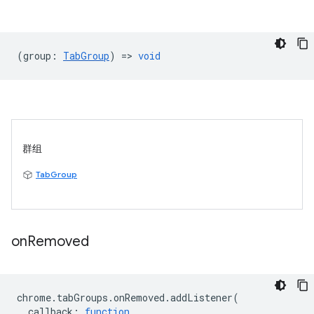
(
group
:
TabGroup
) =>
void
群组
TabGroup
on
Removed
chrome
.
tabGroups
.
onRemoved
.
addListener
(
callback
:
function
,