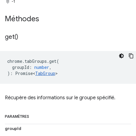
-1
Méthodes
get(
)
chrome
.
tabGroups
.
get
(
groupId
:
number
,
)
:
Promise<
TabGroup
>
Récupère des informations sur le groupe spécifié.
PARAMÈTRES
groupId