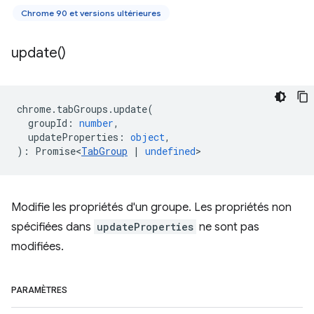
Chrome 90 et versions ultérieures
update(
)
chrome
.
tabGroups
.
update
(
groupId
:
number
,
updateProperties
:
object
,
)
:
Promise<
TabGroup
|
undefined
>
Modifie les propriétés d'un groupe. Les propriétés non
spécifiées dans
updateProperties
ne sont pas
modifiées.
PARAMÈTRES