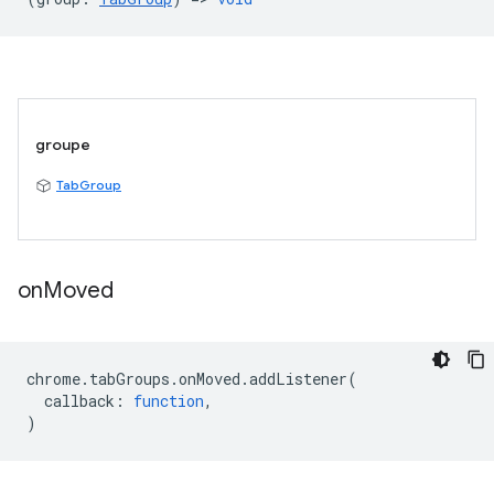
groupe
TabGroup
on
Moved
chrome
.
tabGroups
.
onMoved
.
addListener
(
callback
:
function
,
)