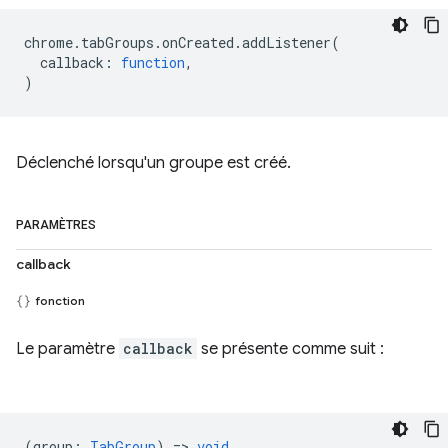
chrome
.
tabGroups
.
onCreated
.
addListener
(
callback
:
function
,
)
Déclenché lorsqu'un groupe est créé.
PARAMÈTRES
callback
fonction
Le paramètre
callback
se présente comme suit :
(
group
:
TabGroup
) =>
void