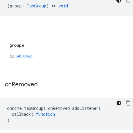
(
group
:
TabGroup
) =>
void
groupe
TabGroup
on
Removed
chrome
.
tabGroups
.
onRemoved
.
addListener
(
callback
:
function
,
)