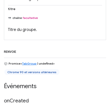
titre
chaîne
facultative
Titre du groupe.
RENVOIE
Promise<
TabGroup
| undefined>
Chrome 90 et versions ultérieures
Événements
on
Created