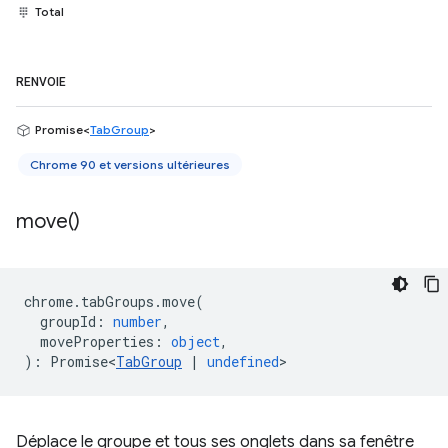
Total
RENVOIE
Promise<
TabGroup
>
Chrome 90 et versions ultérieures
move(
)
chrome
.
tabGroups
.
move
(
groupId
:
number
,
moveProperties
:
object
,
)
:
Promise<
TabGroup
|
undefined
>
Déplace le groupe et tous ses onglets dans sa fenêtre