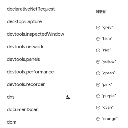
declarative
Net
Request
列挙型
desktop
Capture
"grey"
devtools
.
inspected
Window
"blue"
devtools
.
network
"red"
devtools
.
panels
"yellow"
devtools
.
performance
"green"
devtools
.
recorder
"pink"
"purple"
dns
"cyan"
document
Scan
"orange"
dom