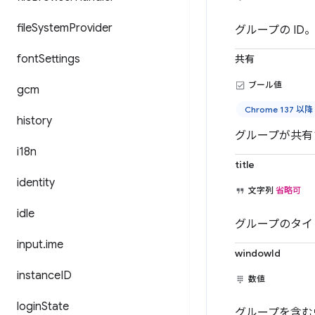
file
System
Provider
グループの ID
font
Settings
共有
ブール値
gcm
Chrome 137 以降
history
グループが共有
i18n
title
identity
文字列
省略可
idle
グループのタイ
input
.
ime
windowId
instance
ID
数値
login
State
グループを含む