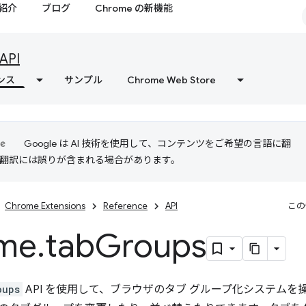
紹介
ブログ
Chrome の新機能
API
ンス
サンプル
Chrome Web Store
Google は AI 技術を使用して、コンテンツをご希望の言語に翻
I 翻訳には誤りが含まれる場合があります。
Chrome Extensions
Reference
API
この
me
.
tab
Groups
oups
API を使用して、ブラウザのタブ グループ化システムを操