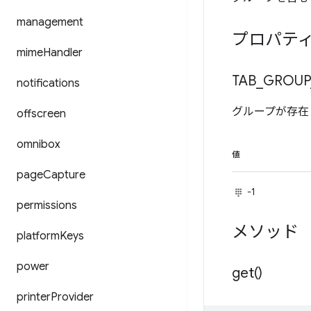
management
プロパテ
mime
Handler
TAB
_
GROUP
notifications
グループが存在
offscreen
omnibox
値
page
Capture
-1
permissions
メソッド
platform
Keys
power
get(
)
printer
Provider