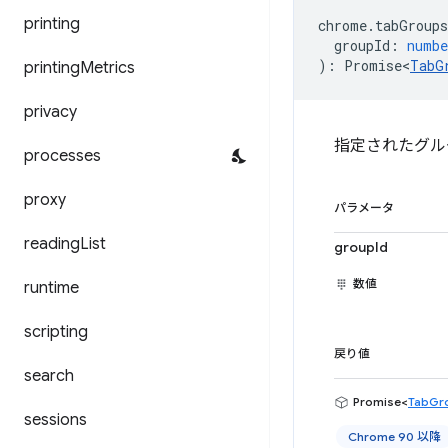
printing
chrome
.
tabGroups
groupId
:
numbe
)
:
Promise<
TabG
printing
Metrics
privacy
指定されたグル
processes
proxy
パラメータ
reading
List
groupId
数値
runtime
scripting
戻り値
search
Promise<
TabGr
sessions
Chrome 90 以降