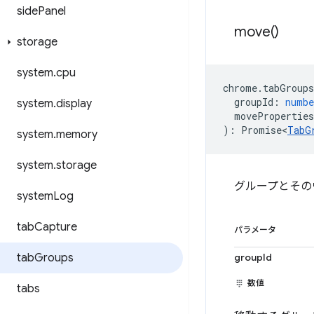
side
Panel
move(
)
storage
system
.
cpu
chrome
.
tabGroups
groupId
:
numbe
system
.
display
moveProperties
)
:
Promise<
TabG
system
.
memory
system
.
storage
グループとその
system
Log
tab
Capture
パラメータ
tab
Groups
groupId
数値
tabs