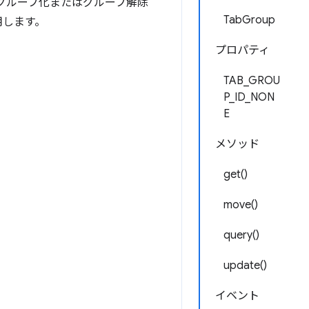
グループ化またはグループ解除
TabGroup
使用します。
プロパティ
TAB_GROU
P_ID_NON
E
メソッド
get()
move()
query()
update()
イベント