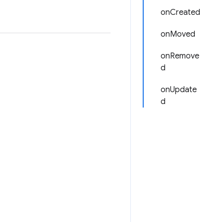
onCreated
onMoved
onRemove
d
onUpdate
d