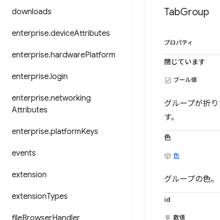
Tab
Group
downloads
enterprise
.
device
Attributes
プロパティ
enterprise
.
hardware
Platform
閉じています
enterprise
.
login
ブール値
enterprise
.
networking
グループが折り
Attributes
す。
enterprise
.
platform
Keys
色
events
色
extension
グループの色。
extension
Types
id
file
Browser
Handler
数値