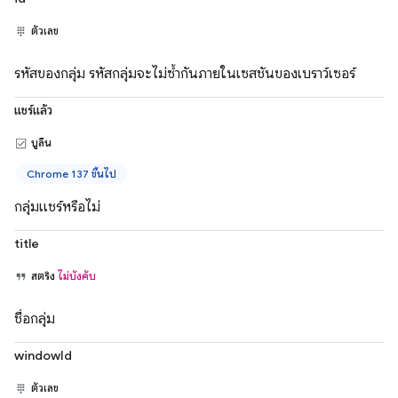
ตัวเลข
รหัสของกลุ่ม รหัสกลุ่มจะไม่ซ้ำกันภายในเซสชันของเบราว์เซอร์
แชร์แล้ว
บูลีน
Chrome 137 ขึ้นไป
กลุ่มแชร์หรือไม่
title
สตริง
ไม่บังคับ
ชื่อกลุ่ม
windowId
ตัวเลข