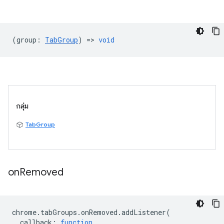
(
group
:
TabGroup
) =>
void
กลุ่ม
TabGroup
on
Removed
chrome
.
tabGroups
.
onRemoved
.
addListener
(
callback
:
function
,