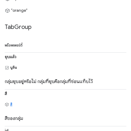
"orange"
Tab
Group
พร็อพเพอร์ตี้
ยุบแล้ว
บูลีน
กลุ่มยุบอยู่หรือไม่ กลุ่มที่ยุบคือกลุ่มที่ซ่อนแท็บไว้
สี
สี
สีของกลุ่ม
id