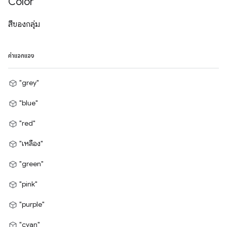
Color
สีของกลุ่ม
ค่าแจกแจง
"grey"
"blue"
"red"
"เหลือง"
"green"
"pink"
"purple"
"cyan"