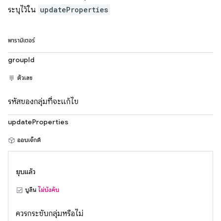
ระบุไว้ใน
updateProperties
พารามิเตอร์
groupId
ตัวเลข
รหัสของกลุ่มที่จะแก้ไข
updateProperties
ออบเจ็กต์
ยุบแล้ว
บูลีน
ไม่บังคับ
ควรกระชับกลุ่มหรือไม่