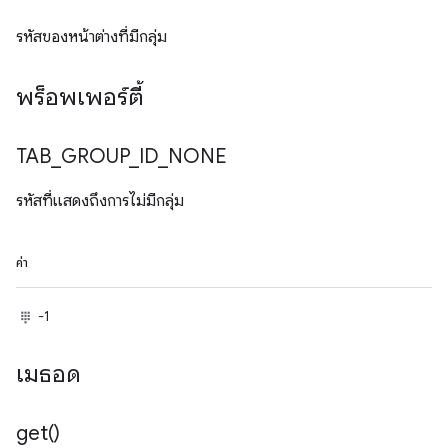
รหัสของหน้าต่างที่มีกลุ่ม
พร็อพเพอร์ตี้
TAB
_
GROUP
_
ID
_
NONE
รหัสที่แสดงถึงการไม่มีกลุ่ม
ค่า
-1
เมธอด
get(
)