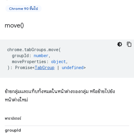
Chrome 90 ขึ้นไป
move(
)
chrome
.
tabGroups
.
move
(
groupId
:
number
,
moveProperties
:
object
,
)
:
Promise<
TabGroup
|
undefined
>
ย้ายกลุ่มและแท็บทั้งหมดในหน้าต่างของกลุ่ม หรือย้ายไปยัง
หน้าต่างใหม่
พารามิเตอร์
groupId