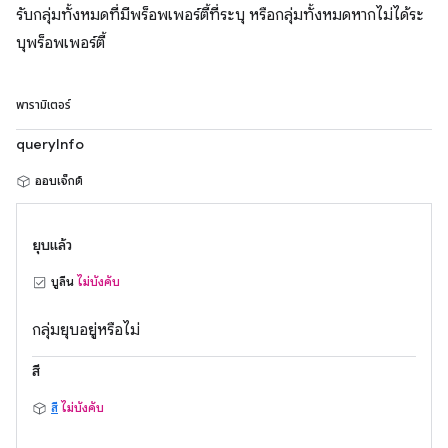
รับกลุ่มทั้งหมดที่มีพร็อพเพอร์ตี้ที่ระบุ หรือกลุ่มทั้งหมดหากไม่ได้ระ
บุพร็อพเพอร์ตี้
พารามิเตอร์
queryInfo
ออบเจ็กต์
ยุบแล้ว
บูลีน
ไม่บังคับ
กลุ่มยุบอยู่หรือไม่
สี
สี
ไม่บังคับ