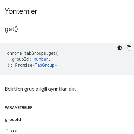
Yöntemler
get(
)
chrome
.
tabGroups
.
get
(
groupId
:
number
,
)
:
Promise<
TabGroup
>
Belirtilen grupla ilgili ayrıntıları alır.
PARAMETRELER
groupId
sayı