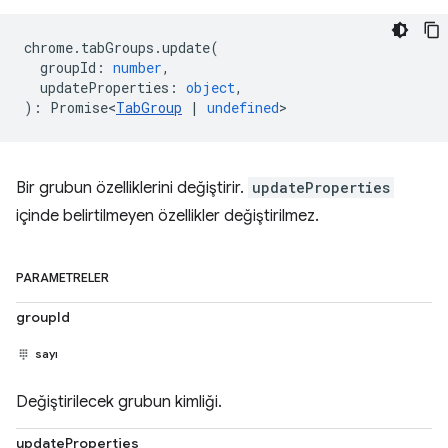
chrome
.
tabGroups
.
update
(
groupId
:
number
,
updateProperties
:
object
,
)
:
Promise<
TabGroup
|
undefined
>
Bir grubun özelliklerini değiştirir.
updateProperties
içinde belirtilmeyen özellikler değiştirilmez.
PARAMETRELER
groupId
sayı
Değiştirilecek grubun kimliği.
updateProperties