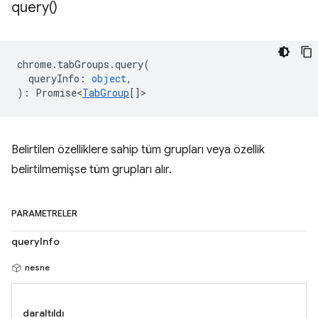
query(
)
chrome
.
tabGroups
.
query
(
queryInfo
:
object
,
)
:
Promise<
TabGroup
[]
>
Belirtilen özelliklere sahip tüm grupları veya özellik
belirtilmemişse tüm grupları alır.
PARAMETRELER
queryInfo
nesne
daraltıldı