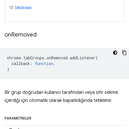
TabGroup
on
Removed
chrome
.
tabGroups
.
onRemoved
.
addListener
(
callback
:
function
,
)
Bir grup doğrudan kullanıcı tarafından veya sıfır sekme
içerdiği için otomatik olarak kapatıldığında tetiklenir.
PARAMETRELER