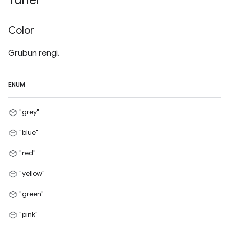
Türler
Color
Grubun rengi.
ENUM
"grey"
"blue"
"red"
"yellow"
"green"
"pink"