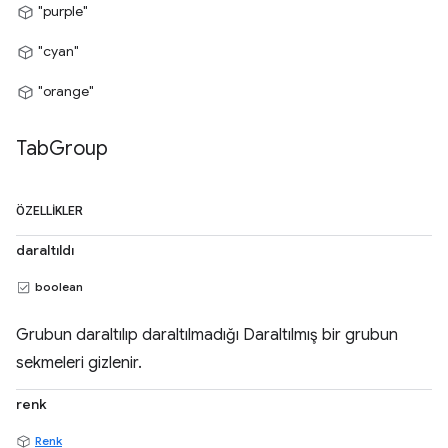
"purple"
"cyan"
"orange"
Tab
Group
ÖZELLIKLER
daraltıldı
boolean
Grubun daraltılıp daraltılmadığı Daraltılmış bir grubun
sekmeleri gizlenir.
renk
Renk