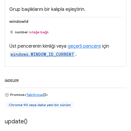
Grup başlıklarını bir kalıpla eşleştirin.
windowId
number
isteğe bağlı
Üst pencerenin kimliği veya
geçerli pencere
için
windows.WINDOW_ID_CURRENT
.
İADELER
Promise<
TabGroup
[]>
Chrome 90 veya daha yeni bir sürüm
update(
)