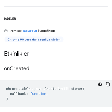
İADELER
Promise<
TabGroup
| undefined>
Chrome 90 veya daha yeni bir sürüm
Etkinlikler
on
Created
chrome
.
tabGroups
.
onCreated
.
addListener
(
callback
:
function
,
)