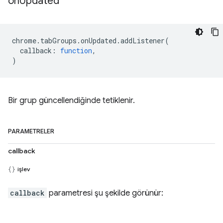
on
Updated
chrome
.
tabGroups
.
onUpdated
.
addListener
(
callback
:
function
,
)
Bir grup güncellendiğinde tetiklenir.
PARAMETRELER
callback
işlev
callback
parametresi şu şekilde görünür: