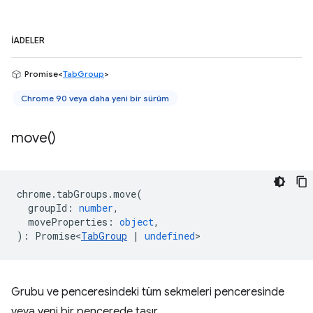
İADELER
Promise<
TabGroup
>
Chrome 90 veya daha yeni bir sürüm
move(
)
chrome
.
tabGroups
.
move
(
groupId
:
number
,
moveProperties
:
object
,
)
:
Promise<
TabGroup
|
undefined
>
Grubu ve penceresindeki tüm sekmeleri penceresinde
veya yeni bir pencerede taşır.