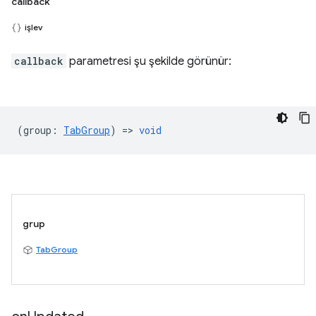
callback
işlev
callback
parametresi şu şekilde görünür:
(
group
:
TabGroup
) =>
void
grup
TabGroup