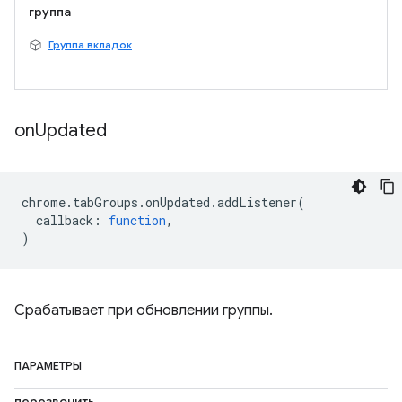
группа
Группа вкладок
on
Updated
chrome
.
tabGroups
.
onUpdated
.
addListener
(
callback
:
function
,
)
Срабатывает при обновлении группы.
ПАРАМЕТРЫ
перезвонить