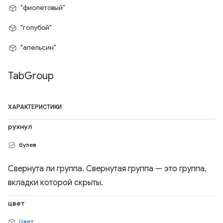
"фиолетовый"
"голубой"
"апельсин"
Tab
Group
ХАРАКТЕРИСТИКИ
рухнул
булев
Свернута ли группа. Свернутая группа — это группа,
вкладки которой скрыты.
цвет
Цвет