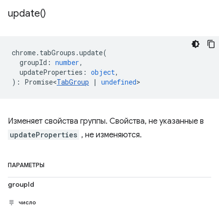
update(
)
chrome
.
tabGroups
.
update
(
groupId
:
number
,
updateProperties
:
object
,
)
:
Promise<
TabGroup
|
undefined
>
Изменяет свойства группы. Свойства, не указанные в
updateProperties
, не изменяются.
ПАРАМЕТРЫ
groupId
число