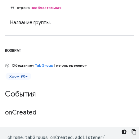
строка
необязательная
Название группы.
ВОЗВРАТ
Обещание<
TabGroup
| не определено>
Хром 90+
События
on
Created
chrome
.
tabGroups
.
onCreated
.
addListener
(