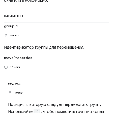
окна или в новое окно.
ПАРАМЕТРЫ
groupId
число
Идентификатор группы для перемещения.
moveProperties
объект
индекс
число
Позиция, в которую следует переместить группу.
Используйте
-1
, чтобы поместить группу в конец