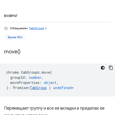
ВОЗВРАТ
Обещание<
TabGroup
>
Хром 90+
move(
)
chrome
.
tabGroups
.
move
(
groupId
:
number
,
moveProperties
:
object
,
)
:
Promise<
TabGroup
|
undefined
>
Перемещает группу и все ее вкладки в пределах ее