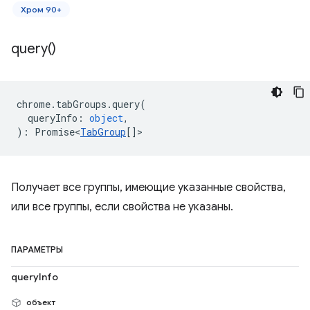
Хром 90+
query(
)
chrome
.
tabGroups
.
query
(
queryInfo
:
object
,
)
:
Promise<
TabGroup
[]
>
Получает все группы, имеющие указанные свойства,
или все группы, если свойства не указаны.
ПАРАМЕТРЫ
queryInfo
объект