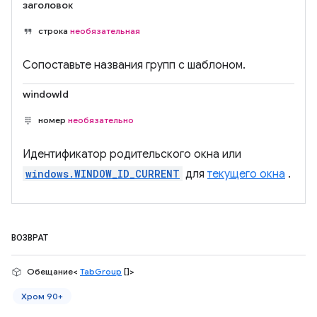
заголовок
строка
необязательная
Сопоставьте названия групп с шаблоном.
windowId
номер
необязательно
Идентификатор родительского окна или
windows.WINDOW_ID_CURRENT
для
текущего окна
.
ВОЗВРАТ
Обещание<
TabGroup
[]>
Хром 90+