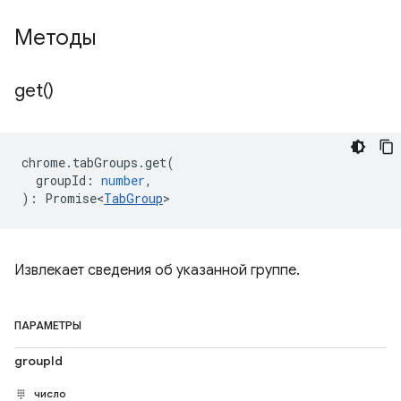
Методы
get(
)
chrome
.
tabGroups
.
get
(
groupId
:
number
,
)
:
Promise<
TabGroup
>
Извлекает сведения об указанной группе.
ПАРАМЕТРЫ
groupId
число