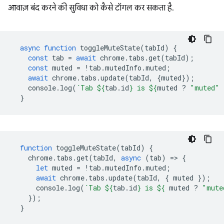
आवाज़ बंद करने की सुविधा को कैसे टॉगल कर सकता है.
async
function
toggleMuteState
(
tabId
)
{
const
tab
=
await
chrome
.
tabs
.
get
(
tabId
);
const
muted
=
!
tab
.
mutedInfo
.
muted
;
await
chrome
.
tabs
.
update
(
tabId
,
{
muted
});
console
.
log
(
`Tab 
${
tab
.
id
}
 is 
${
muted
?
"muted"
}
function
toggleMuteState
(
tabId
)
{
chrome
.
tabs
.
get
(
tabId
,
async
(
tab
)
=
>
{
let
muted
=
!
tab
.
mutedInfo
.
muted
;
await
chrome
.
tabs
.
update
(
tabId
,
{
muted
});
console
.
log
(
`Tab 
${
tab
.
id
}
 is 
${
muted
?
"mute
});
}