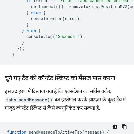
if
(
error
==
"Error: Tabs cannot be edited r
setTimeout
(()
=
>
moveToFirstPositionMV2
(
a
}
else
{
console
.
error
(
error
);
}
}
else
{
console
.
log
(
"Success."
);
}
});
}
चुने गए टैब की कॉन्टेंट स्क्रिप्ट को मैसेज पास करना
इस उदाहरण में दिखाया गया है कि एक्सटेंशन का सर्विस वर्कर,
tabs.sendMessage()
का इस्तेमाल करके ब्राउज़र के कुछ टैब में
मौजूद कॉन्टेंट स्क्रिप्ट से कैसे कम्यूनिकेट कर सकता है.
function
sendMessageToActiveTab
(
message
)
{