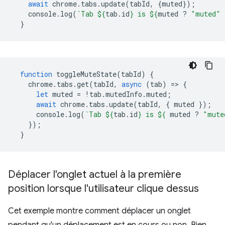
await
chrome
.
tabs
.
update
(
tabId
,
{
muted
});
console
.
log
(
`Tab 
${
tab
.
id
}
 is 
${
muted
?
"muted"
}
function
toggleMuteState
(
tabId
)
{
chrome
.
tabs
.
get
(
tabId
,
async
(
tab
)
=
>
{
let
muted
=
!
tab
.
mutedInfo
.
muted
;
await
chrome
.
tabs
.
update
(
tabId
,
{
muted
});
console
.
log
(
`Tab 
${
tab
.
id
}
 is 
${
muted
?
"mute
});
}
Déplacer l'onglet actuel à la première
position lorsque l'utilisateur clique dessus
Cet exemple montre comment déplacer un onglet