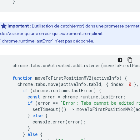
}
Important
: L'utilisation de catch(error) dans une promesse permet
de s'assurer qu'une erreur qui, autrement, remplirait
`chrome.runtime.lastError` n'est pas décochée.
chrome
.
tabs
.
onActivated
.
addListener
(
moveToFirstPos
function
moveToFirstPositionMV2
(
activeInfo
)
{
chrome
.
tabs
.
move
(
activeInfo
.
tabId
,
{
index
:
0
},
if
(
chrome
.
runtime
.
lastError
)
{
const
error
=
chrome
.
runtime
.
lastError
;
if
(
error
==
"Error: Tabs cannot be edited r
setTimeout
(()
=
>
moveToFirstPositionMV2
(
a
}
else
{
console
.
error
(
error
);
}
}
else
{