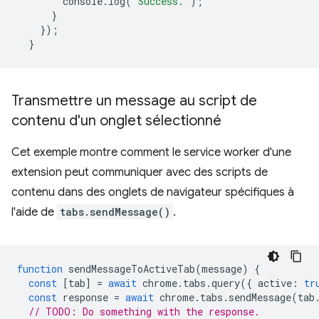
console
.
log
(
"Success."
);
}
});
}
Transmettre un message au script de
contenu d'un onglet sélectionné
Cet exemple montre comment le service worker d'une
extension peut communiquer avec des scripts de
contenu dans des onglets de navigateur spécifiques à
l'aide de
tabs.sendMessage()
.
function
sendMessageToActiveTab
(
message
)
{
const
[
tab
]
=
await
chrome
.
tabs
.
query
({
active
:
tr
const
response
=
await
chrome
.
tabs
.
sendMessage
(
tab
// TODO: Do something with the response.