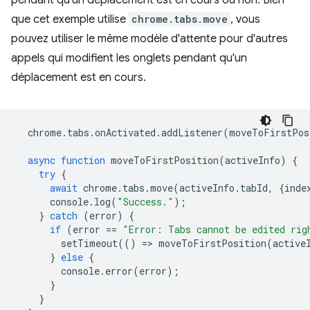
pendant qu'un déplacement est en cours ou non. Bien
que cet exemple utilise
chrome.tabs.move
, vous
pouvez utiliser le même modèle d'attente pour d'autres
appels qui modifient les onglets pendant qu'un
déplacement est en cours.
chrome
.
tabs
.
onActivated
.
addListener
(
moveToFirstPos
async
function
moveToFirstPosition
(
activeInfo
)
{
try
{
await
chrome
.
tabs
.
move
(
activeInfo
.
tabId
,
{
inde
console
.
log
(
"Success."
);
}
catch
(
error
)
{
if
(
error
==
"Error: Tabs cannot be edited rig
setTimeout
(()
=
>
moveToFirstPosition
(
active
}
else
{
console
.
error
(
error
);
}
}