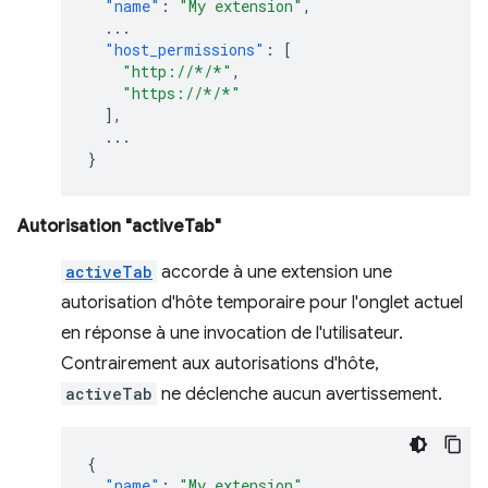
"name"
:
"My extension"
,
...
"host_permissions"
:
[
"http://*/*"
,
"https://*/*"
],
...
}
Autorisation "activeTab"
activeTab
accorde à une extension une
autorisation d'hôte temporaire pour l'onglet actuel
en réponse à une invocation de l'utilisateur.
Contrairement aux autorisations d'hôte,
activeTab
ne déclenche aucun avertissement.
{
"name"
:
"My extension"
,