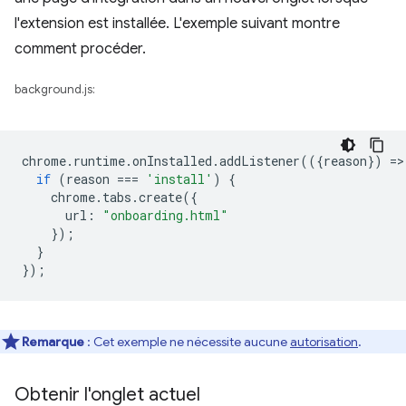
l'extension est installée. L'exemple suivant montre
comment procéder.
background.js:
chrome
.
runtime
.
onInstalled
.
addListener
(({
reason
})
=
>
if
(
reason
===
'install'
)
{
chrome
.
tabs
.
create
({
url
:
"onboarding.html"
});
}
});
Remarque
: Cet exemple ne nécessite aucune
autorisation
.
Obtenir l'onglet actuel