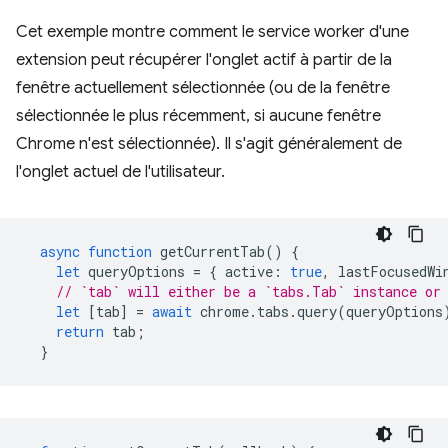
Cet exemple montre comment le service worker d'une
extension peut récupérer l'onglet actif à partir de la
fenêtre actuellement sélectionnée (ou de la fenêtre
sélectionnée le plus récemment, si aucune fenêtre
Chrome n'est sélectionnée). Il s'agit généralement de
l'onglet actuel de l'utilisateur.
async
function
getCurrentTab
()
{
let
queryOptions
=
{
active
:
true
,
lastFocusedWi
// `tab` will either be a `tabs.Tab` instance or
let
[
tab
]
=
await
chrome
.
tabs
.
query
(
queryOptions
return
tab
;
}