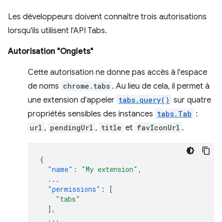
Les développeurs doivent connaître trois autorisations
lorsqu'ils utilisent l'API Tabs.
Autorisation "Onglets"
Cette autorisation ne donne pas accès à l'espace
de noms
chrome.tabs
. Au lieu de cela, il permet à
une extension d'appeler
tabs.query()
sur quatre
propriétés sensibles des instances
tabs.Tab
:
url
,
pendingUrl
,
title
et
favIconUrl
.
{
"name"
:
"My extension"
,
...
"permissions"
:
[
"tabs"
],
...