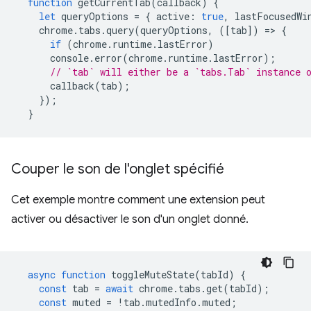
function
getCurrentTab
(
callback
)
{
let
queryOptions
=
{
active
:
true
,
lastFocusedWi
chrome
.
tabs
.
query
(
queryOptions
,
([
tab
])
=
>
{
if
(
chrome
.
runtime
.
lastError
)
console
.
error
(
chrome
.
runtime
.
lastError
);
// `tab` will either be a `tabs.Tab` instance 
callback
(
tab
);
});
}
Couper le son de l'onglet spécifié
Cet exemple montre comment une extension peut
activer ou désactiver le son d'un onglet donné.
async
function
toggleMuteState
(
tabId
)
{
const
tab
=
await
chrome
.
tabs
.
get
(
tabId
);
const
muted
=
!
tab
.
mutedInfo
.
muted
;