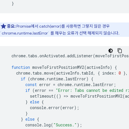
}
중요:
Promise에서 catch(error)를 사용하면 그렇지 않은 경우
`chrome.runtime.lastError` 를 채우는 오류가 선택 해제되지 않습니다.
chrome
.
tabs
.
onActivated
.
addListener
(
moveToFirstPos
function
moveToFirstPositionMV2
(
activeInfo
)
{
chrome
.
tabs
.
move
(
activeInfo
.
tabId
,
{
index
:
0
},
if
(
chrome
.
runtime
.
lastError
)
{
const
error
=
chrome
.
runtime
.
lastError
;
if
(
error
==
"Error: Tabs cannot be edited r
setTimeout
(()
=
>
moveToFirstPositionMV2
(
a
}
else
{
console
.
error
(
error
);
}
}
else
{
console
.
log
(
"Success."
);