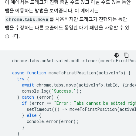
이 예에서는 드래그가 진행 중일 수도 있고 아닐 수도 있는 동안
탭을 이동하는 방법을 보여줍니다. 이 예에서는
chrome.tabs.move
를 사용하지만 드래그가 진행되는 동안
탭을 수정하는 다른 호출에도 동일한 대기 패턴을 사용할 수 있
습니다.
chrome
.
tabs
.
onActivated
.
addListener
(
moveToFirstPos
async
function
moveToFirstPosition
(
activeInfo
)
{
try
{
await
chrome
.
tabs
.
move
(
activeInfo
.
tabId
,
{
inde
console
.
log
(
"Success."
);
}
catch
(
error
)
{
if
(
error
==
"Error: Tabs cannot be edited rig
setTimeout
(()
=
>
moveToFirstPosition
(
active
}
else
{
console
.
error
(
error
);
}
}