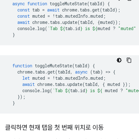
async
function
toggleMuteState
(
tabId
)
{
const
tab
=
await
chrome
.
tabs
.
get
(
tabId
);
const
muted
=
!
tab
.
mutedInfo
.
muted
;
await
chrome
.
tabs
.
update
(
tabId
,
{
muted
});
console
.
log
(
`Tab 
${
tab
.
id
}
 is 
${
muted
?
"muted"
}
function
toggleMuteState
(
tabId
)
{
chrome
.
tabs
.
get
(
tabId
,
async
(
tab
)
=
>
{
let
muted
=
!
tab
.
mutedInfo
.
muted
;
await
chrome
.
tabs
.
update
(
tabId
,
{
muted
});
console
.
log
(
`Tab 
${
tab
.
id
}
 is 
${
muted
?
"mute
});
}
클릭하면 현재 탭을 첫 번째 위치로 이동