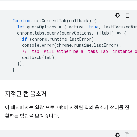
function
getCurrentTab
(
callback
)
{
let
queryOptions
=
{
active
:
true
,
lastFocusedWi
chrome
.
tabs
.
query
(
queryOptions
,
([
tab
])
=
>
{
if
(
chrome
.
runtime
.
lastError
)
console
.
error
(
chrome
.
runtime
.
lastError
);
// `tab` will either be a `tabs.Tab` instance 
callback
(
tab
);
});
}
지정된 탭 음소거
이 예시에서는 확장 프로그램이 지정된 탭의 음소거 상태를 전
환하는 방법을 보여줍니다.