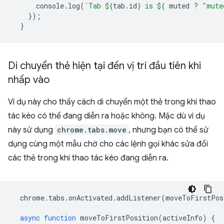
console
.
log
(
`Tab 
${
tab
.
id
}
 is 
${
muted
?
"mute
});
}
Di chuyển thẻ hiện tại đến vị trí đầu tiên khi
nhấp vào
Ví dụ này cho thấy cách di chuyển một thẻ trong khi thao
tác kéo có thể đang diễn ra hoặc không. Mặc dù ví dụ
này sử dụng
chrome.tabs.move
, nhưng bạn có thể sử
dụng cùng một mẫu chờ cho các lệnh gọi khác sửa đổi
các thẻ trong khi thao tác kéo đang diễn ra.
chrome
.
tabs
.
onActivated
.
addListener
(
moveToFirstPos
async
function
moveToFirstPosition
(
activeInfo
)
{