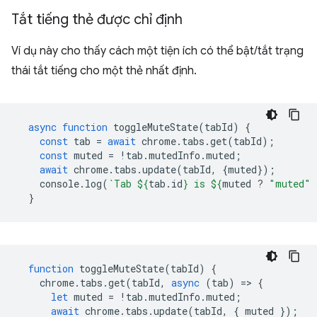
Tắt tiếng thẻ được chỉ định
Ví dụ này cho thấy cách một tiện ích có thể bật/tắt trạng
thái tắt tiếng cho một thẻ nhất định.
async
function
toggleMuteState
(
tabId
)
{
const
tab
=
await
chrome
.
tabs
.
get
(
tabId
);
const
muted
=
!
tab
.
mutedInfo
.
muted
;
await
chrome
.
tabs
.
update
(
tabId
,
{
muted
});
console
.
log
(
`Tab 
${
tab
.
id
}
 is 
${
muted
?
"muted"
}
function
toggleMuteState
(
tabId
)
{
chrome
.
tabs
.
get
(
tabId
,
async
(
tab
)
=
>
{
let
muted
=
!
tab
.
mutedInfo
.
muted
;
await
chrome
.
tabs
.
update
(
tabId
,
{
muted
});