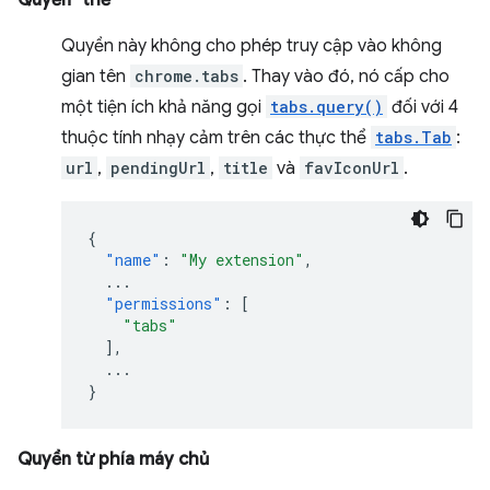
Quyền "thẻ"
Quyền này không cho phép truy cập vào không
gian tên
chrome.tabs
. Thay vào đó, nó cấp cho
một tiện ích khả năng gọi
tabs.query()
đối với 4
thuộc tính nhạy cảm trên các thực thể
tabs.Tab
:
url
,
pendingUrl
,
title
và
favIconUrl
.
{
"name"
:
"My extension"
,
...
"permissions"
:
[
"tabs"
],
...
}
Quyền từ phía máy chủ