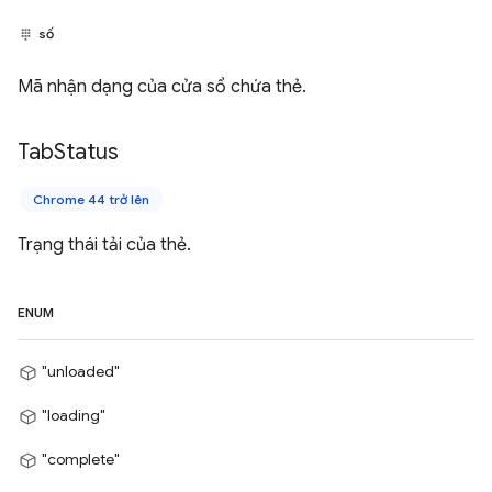
số
Mã nhận dạng của cửa sổ chứa thẻ.
Tab
Status
Chrome 44 trở lên
Trạng thái tải của thẻ.
ENUM
"unloaded"
"loading"
"complete"