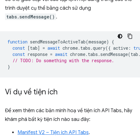
trình duyệt cụ thể bằng cách sử dụng
tabs.sendMessage()
.
function
sendMessageToActiveTab
(
message
)
{
const
[
tab
]
=
await
chrome
.
tabs
.
query
({
active
:
tr
const
response
=
await
chrome
.
tabs
.
sendMessage
(
tab
// TODO: Do something with the response.
}
Ví dụ về tiện ích
Để xem thêm các bản minh hoạ về tiện ích API Tabs, hãy
khám phá bất kỳ tiện ích nào sau đây:
Manifest V2 – Tiện ích API Tabs
.