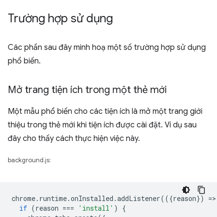
Trường hợp sử dụng
Các phần sau đây minh hoạ một số trường hợp sử dụng
phổ biến.
Mở trang tiện ích trong một thẻ mới
Một mẫu phổ biến cho các tiện ích là mở một trang giới
thiệu trong thẻ mới khi tiện ích được cài đặt. Ví dụ sau
đây cho thấy cách thực hiện việc này.
background.js:
chrome
.
runtime
.
onInstalled
.
addListener
(({
reason
})
=
>
if
(
reason
===
'install'
)
{