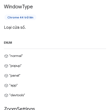
Window
Type
Chrome 44 trở lên
Loại cửa sổ.
ENUM
"normal"
"popup"
"panel"
"app"
"devtools"
Zoom
Settings