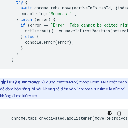
try
{
await
chrome
.
tabs
.
move
(
activeInfo
.
tabId
,
{
inde
console
.
log
(
"Success."
);
}
catch
(
error
)
{
if
(
error
==
"Error: Tabs cannot be edited rig
setTimeout
(()
=
>
moveToFirstPosition
(
active
}
else
{
console
.
error
(
error
);
}
}
}
Lưu ý quan trọng:
Sử dụng catch(error) trong Promise là một cách
để đảm bảo rằng lỗi nếu không sẽ điền vào `chrome.runtime.lastError`
không được kiểm tra.
chrome
.
tabs
.
onActivated
.
addListener
(
moveToFirstPos