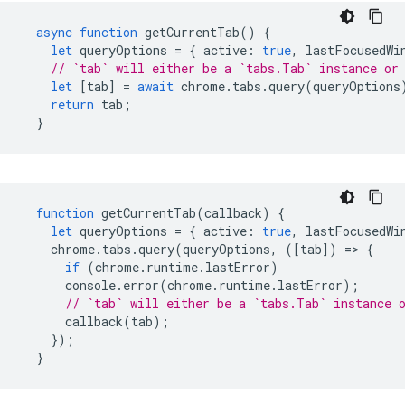
async
function
getCurrentTab
()
{
let
queryOptions
=
{
active
:
true
,
lastFocusedWi
// `tab` will either be a `tabs.Tab` instance or
let
[
tab
]
=
await
chrome
.
tabs
.
query
(
queryOptions
return
tab
;
}
function
getCurrentTab
(
callback
)
{
let
queryOptions
=
{
active
:
true
,
lastFocusedWi
chrome
.
tabs
.
query
(
queryOptions
,
([
tab
])
=
>
{
if
(
chrome
.
runtime
.
lastError
)
console
.
error
(
chrome
.
runtime
.
lastError
);
// `tab` will either be a `tabs.Tab` instance 
callback
(
tab
);
});
}