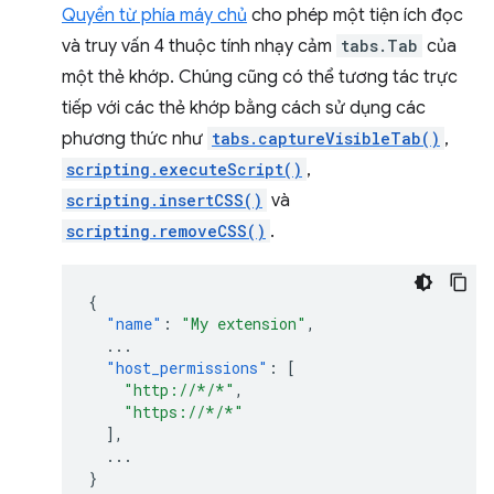
Quyền từ phía máy chủ
cho phép một tiện ích đọc
và truy vấn 4 thuộc tính nhạy cảm
tabs.Tab
của
một thẻ khớp. Chúng cũng có thể tương tác trực
tiếp với các thẻ khớp bằng cách sử dụng các
phương thức như
tabs.captureVisibleTab()
,
scripting.executeScript()
,
scripting.insertCSS()
và
scripting.removeCSS()
.
{
"name"
:
"My extension"
,
...
"host_permissions"
:
[
"http://*/*"
,
"https://*/*"
],
...
}