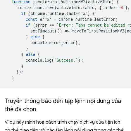
function
moveToFirstPositionMV2
(
activeInfo
)
{
chrome
.
tabs
.
move
(
activeInfo
.
tabId
,
{
index
:
0
},
if
(
chrome
.
runtime
.
lastError
)
{
const
error
=
chrome
.
runtime
.
lastError
;
if
(
error
==
"Error: Tabs cannot be edited r
setTimeout
(()
=
>
moveToFirstPositionMV2
(
a
}
else
{
console
.
error
(
error
);
}
}
else
{
console
.
log
(
"Success."
);
}
});
}
Truyền thông báo đến tập lệnh nội dung của
thẻ đã chọn
Ví dụ này minh hoạ cách trình chạy dịch vụ của tiện ích
có thể giao tiếp với các tập lệnh nội dung trong các thẻ