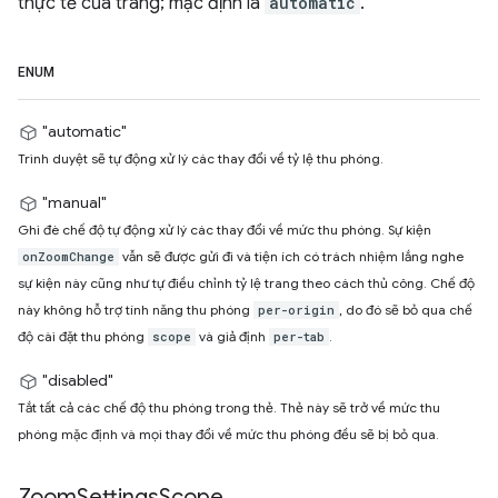
thực tế của trang; mặc định là
automatic
.
ENUM
"automatic"
Trình duyệt sẽ tự động xử lý các thay đổi về tỷ lệ thu phóng.
"manual"
Ghi đè chế độ tự động xử lý các thay đổi về mức thu phóng. Sự kiện
vẫn sẽ được gửi đi và tiện ích có trách nhiệm lắng nghe
onZoomChange
sự kiện này cũng như tự điều chỉnh tỷ lệ trang theo cách thủ công. Chế độ
này không hỗ trợ tính năng thu phóng
, do đó sẽ bỏ qua chế
per-origin
độ cài đặt thu phóng
và giả định
.
scope
per-tab
"disabled"
Tắt tất cả các chế độ thu phóng trong thẻ. Thẻ này sẽ trở về mức thu
phóng mặc định và mọi thay đổi về mức thu phóng đều sẽ bị bỏ qua.
Zoom
Settings
Scope