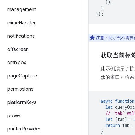
});
}
management
});
mime
Handler
notifications
注意
：此示例不需要
offscreen
获取当前标
omnibox
此示例演示了扩
page
Capture
焦的窗口）检索
permissions
async
function
platform
Keys
let
queryOpt
// `tab` wil
power
let
[
tab
]
=
return
tab
;
printer
Provider
}