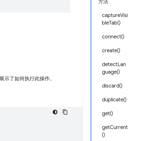
方法
captureVisi
bleTab()
connect()
create()
detectLan
guage()
展示了如何执行此操作。
discard()
duplicate()
get()
getCurrent
()