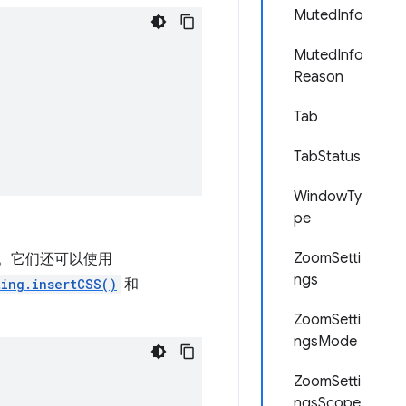
MutedInfo
MutedInfo
Reason
Tab
TabStatus
WindowTy
pe
ZoomSetti
。它们还可以使用
ngs
ting.insertCSS()
和
ZoomSetti
ngsMode
ZoomSetti
ngsScope