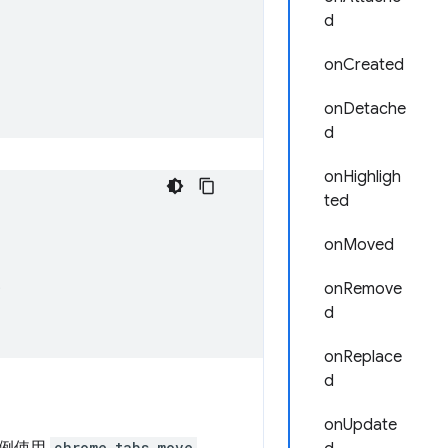
d
onCreated
onDetache
d
onHighligh
ted
onMoved
;
onRemove
d
onReplace
d
onUpdate
chrome.tabs.move