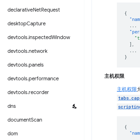
declarative
Net
Request
{
"nam
desktop
Capture
...
"per
devtools
.
inspected
Window
"t
],
...
devtools
.
network
}
devtools
.
panels
主机权限
devtools
.
performance
主机权限
devtools
.
recorder
tabs.cap
dns
scriptin
document
Scan
{
"nam
dom
...