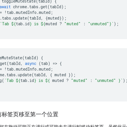
toggleMuteState
(
tabId
)
{
await
chrome
.
tabs
.
get
(
tabId
);
=
!
tab
.
mutedInfo
.
muted
;
.
tabs
.
update
(
tabId
,
{
muted
});
`Tab 
${
tab
.
id
}
 is 
${
muted
?
"muted"
:
"unmuted"
}
`
);
eMuteState
(
tabId
)
{
get
(
tabId
,
async
(
tab
)
=
>
{
=
!
tab
.
mutedInfo
.
muted
;
me
.
tabs
.
update
(
tabId
,
{
muted
});
g
(
`Tab 
${
tab
.
id
}
 is 
${
muted
?
"muted"
:
"unmuted"
}
`
)
前标签页移至第一个位置