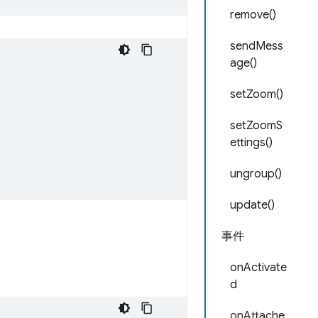
remove()
sendMess
age()
setZoom()
setZoomS
ettings()
ungroup()
update()
事件
onActivate
d
onAttache