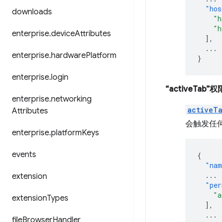
"hos
downloads
"h
"h
enterprise
.
device
Attributes
],
...
enterprise
.
hardware
Platform
}
enterprise
.
login
“activeTab”权
enterprise
.
networking
activeT
Attributes
会触发任
enterprise
.
platform
Keys
events
{
"nam
...
extension
"per
"a
extension
Types
],
...
file
Browser
Handler