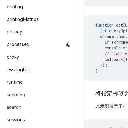
printing
printing
Metrics
function
getCu
let
queryOpt
privacy
chrome
.
tabs
.
if
(
chrome
processes
console
.
er
// `tab` w
proxy
callback
(
t
});
reading
List
}
runtime
将指定标签
scripting
此示例展示了扩
search
sessions