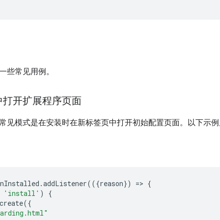
一些常见用例。
中打开扩展程序页面
常见模式是在安装时在新标签页中打开初始配置页面。以下示例
nInstalled
.
addListener
(({
reason
})
=
>
{
'install'
)
{
create
({
arding.html"