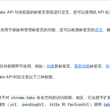
abs
API 与浏览器的标签页系统进行交互。您可以使用此 API
 不仅提供用于操纵和管理标签页的功能，还可以检测标签页的
语言
、
任何权限即可使用。例如：
创建
新标签页、
重新加载
标签页、
前
abs API 时应注意以下三种权限。
授予对
chrome.tabs
命名空间的访问权限。相反，它会授予扩
属性（
url
、
pendingUrl
、
title
和
favIconUrl
）调用
tab