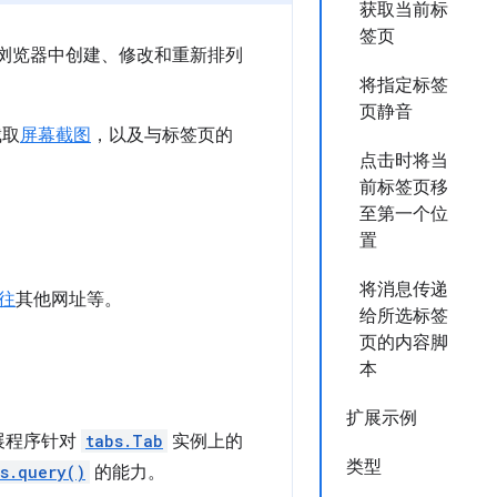
获取当前标
签页
 在浏览器中创建、修改和重新排列
将指定标签
页静音
截取
屏幕截图
，以及与标签页的
点击时将当
前标签页移
至第一个位
置
将消息传递
往
其他网址等。
给所选标签
页的内容脚
本
扩展示例
展程序针对
tabs.Tab
实例上的
类型
s.query()
的能力。