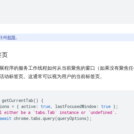
任何
权限
。
签页
展程序的服务工作线程如何从当前聚焦的窗口（如果没有聚焦任何 
活动标签页。这通常可以视为用户的当前标签页。
getCurrentTab
()
{
ions
=
{
active
:
true
,
lastFocusedWindow
:
true
};
l either be a `tabs.Tab` instance or `undefined`.
await
chrome
.
tabs
.
query
(
queryOptions
);