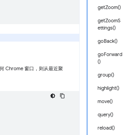
getZoom()
getZoomS
ettings()
goBack()
goForward
()
Chrome 窗口，则从最近聚
group()
highlight()
move()
query()
reload()