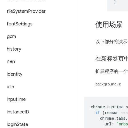
}
file
System
Provider
使用场景
font
Settings
gcm
以下部分将演示
history
在新标签页
i18n
扩展程序的一个
identity
background.js:
idle
input
.
ime
chrome
.
runtime
.
o
instance
ID
if
(
reason
===
chrome
.
tabs
.
url
:
"onbo
login
State