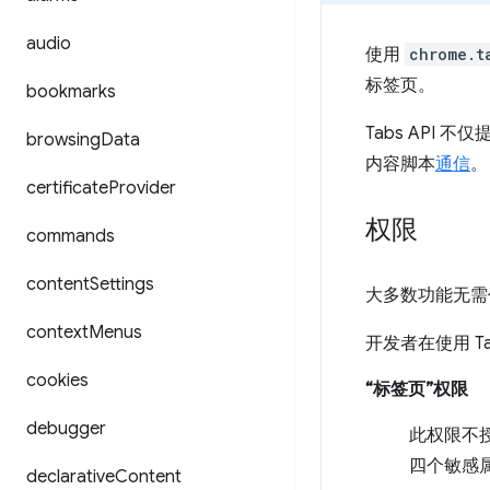
audio
使用
chrome.t
标签页。
bookmarks
Tabs API
browsing
Data
内容脚本
通信
。
certificate
Provider
权限
commands
content
Settings
大多数功能无需
context
Menus
开发者在使用 T
cookies
“标签页”权限
debugger
此权限不
四个敏感
declarative
Content