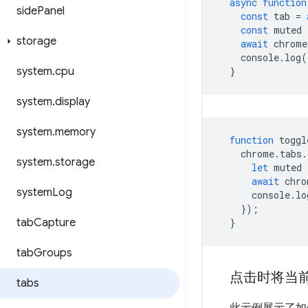
async
function
side
Panel
const
tab
=
const
muted
storage
await
chrome
console
.
log
(
system
.
cpu
}
system
.
display
system
.
memory
function
toggl
chrome
.
tabs
.
system
.
storage
let
muted
await
chro
system
Log
console
.
lo
});
tab
Capture
}
tab
Groups
点击时将当
tabs