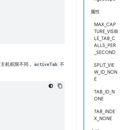
属性
MAX_CAP
TURE_VISIB
LE_TAB_C
ALLS_PER
_SECOND
与主机权限不同，
activeTab
不
SPLIT_VIE
W_ID_NON
E
TAB_ID_N
ONE
TAB_INDE
X_NONE