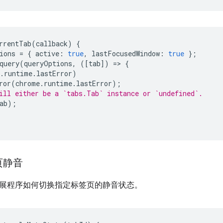
rrentTab
(
callback
)
{
ions
=
{
active
:
true
,
lastFocusedWindow
:
true
};
query
(
queryOptions
,
([
tab
])
=
>
{
.
runtime
.
lastError
)
ror
(
chrome
.
runtime
.
lastError
);
ill either be a `tabs.Tab` instance or `undefined`.
ab
);
页静音
展程序如何切换指定标签页的静音状态。