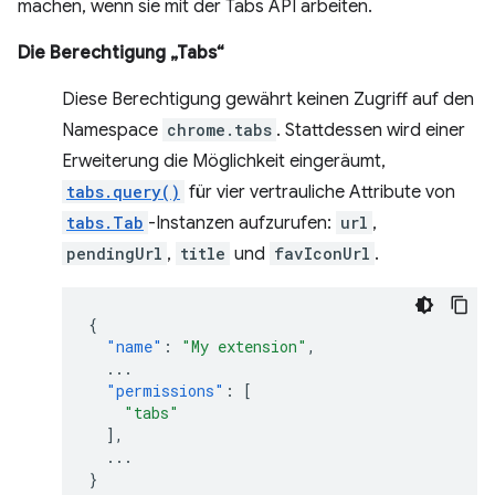
machen, wenn sie mit der Tabs API arbeiten.
Die Berechtigung „Tabs“
Diese Berechtigung gewährt keinen Zugriff auf den
Namespace
chrome.tabs
. Stattdessen wird einer
Erweiterung die Möglichkeit eingeräumt,
tabs.query()
für vier vertrauliche Attribute von
tabs.Tab
-Instanzen aufzurufen:
url
,
pendingUrl
,
title
und
favIconUrl
.
{
"name"
:
"My extension"
,
...
"permissions"
:
[
"tabs"
],
...
}