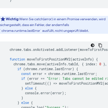
Wichtig
:Wenn Sie catch(error) in einem Promise verwenden, wird
sichergestellt, dass ein Fehler, der andernfalls
`chrome.runtime.lastError` ausfüllt, nicht ungeprüft bleibt.
chrome
.
tabs
.
onActivated
.
addListener
(
moveToFirstPos
function
moveToFirstPositionMV2
(
activeInfo
)
{
chrome
.
tabs
.
move
(
activeInfo
.
tabId
,
{
index
:
0
},
if
(
chrome
.
runtime
.
lastError
)
{
const
error
=
chrome
.
runtime
.
lastError
;
if
(
error
==
"Error: Tabs cannot be edited r
setTimeout
(()
=
>
moveToFirstPositionMV2
(
a
}
else
{
console
.
error
(
error
);
}
}
else
{
console
.
log
(
"Success."
);