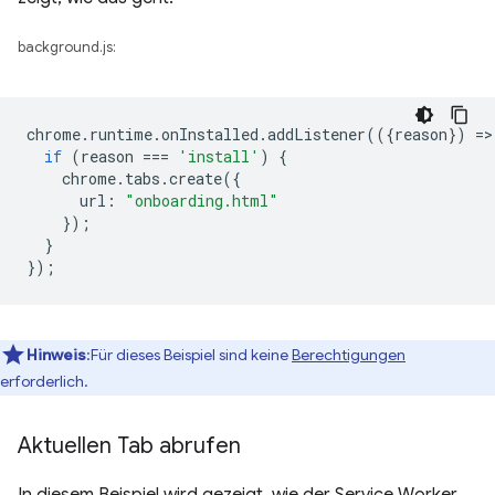
background.js:
chrome
.
runtime
.
onInstalled
.
addListener
(({
reason
})
=
>
if
(
reason
===
'install'
)
{
chrome
.
tabs
.
create
({
url
:
"onboarding.html"
});
}
});
Hinweis
:Für dieses Beispiel sind keine
Berechtigungen
erforderlich.
Aktuellen Tab abrufen