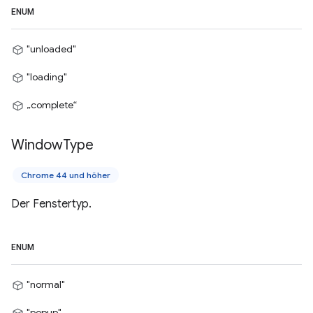
ENUM
"unloaded"
"loading"
„complete“
Window
Type
Chrome 44 und höher
Der Fenstertyp.
ENUM
"normal"
"popup"