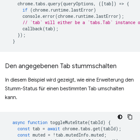
chrome
.
tabs
.
query
(
queryOptions
,
([
tab
])
=
>
{
if
(
chrome
.
runtime
.
lastError
)
console
.
error
(
chrome
.
runtime
.
lastError
);
// `tab` will either be a `tabs.Tab` instance 
callback
(
tab
);
});
}
Den angegebenen Tab stummschalten
In diesem Beispiel wird gezeigt, wie eine Erweiterung den
Stumm-Status für einen bestimmten Tab umschalten
kann.
async
function
toggleMuteState
(
tabId
)
{
const
tab
=
await
chrome
.
tabs
.
get
(
tabId
);
const
muted
=
!
tab
.
mutedInfo
.
muted
;