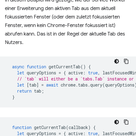
In diesem Beispiel wird gezeigt, wie der Service Worker
einer Erweiterung den aktiven Tab aus dem aktuell
fokussierten Fenster (oder dem zuletzt fokussierten
Fenster, wenn kein Chrome-Fenster fokussiert ist)
abrufen kann. Das ist in der Regel der aktuelle Tab des
Nutzers.
async
function
getCurrentTab
()
{
let
queryOptions
=
{
active
:
true
,
lastFocusedWi
// `tab` will either be a `tabs.Tab` instance or
let
[
tab
]
=
await
chrome
.
tabs
.
query
(
queryOptions
return
tab
;
}
function
getCurrentTab
(
callback
)
{
let
queryOptions
=
{
active
:
true
,
lastFocusedWi