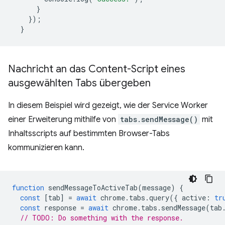
}
});
}
Nachricht an das Content-Script eines
ausgewählten Tabs übergeben
In diesem Beispiel wird gezeigt, wie der Service Worker
einer Erweiterung mithilfe von
tabs.sendMessage()
mit
Inhaltsscripts auf bestimmten Browser-Tabs
kommunizieren kann.
function
sendMessageToActiveTab
(
message
)
{
const
[
tab
]
=
await
chrome
.
tabs
.
query
({
active
:
tr
const
response
=
await
chrome
.
tabs
.
sendMessage
(
tab
// TODO: Do something with the response.