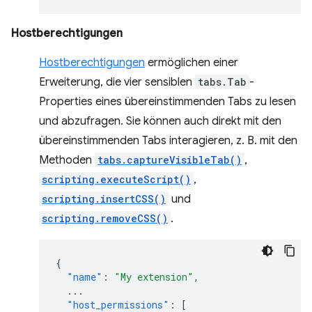
Hostberechtigungen
Hostberechtigungen
ermöglichen einer
Erweiterung, die vier sensiblen
tabs.Tab
-
Properties eines übereinstimmenden Tabs zu lesen
und abzufragen. Sie können auch direkt mit den
übereinstimmenden Tabs interagieren, z. B. mit den
Methoden
tabs.captureVisibleTab()
,
scripting.executeScript()
,
scripting.insertCSS()
und
scripting.removeCSS()
.
{
"name"
:
"My extension"
,
...
"host_permissions"
:
[