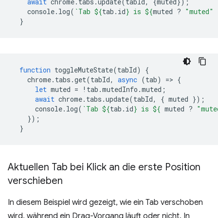
await
chrome
.
tabs
.
update
(
tabId
,
{
muted
});
console
.
log
(
`Tab 
${
tab
.
id
}
 is 
${
muted
?
"muted"
}
function
toggleMuteState
(
tabId
)
{
chrome
.
tabs
.
get
(
tabId
,
async
(
tab
)
=
>
{
let
muted
=
!
tab
.
mutedInfo
.
muted
;
await
chrome
.
tabs
.
update
(
tabId
,
{
muted
});
console
.
log
(
`Tab 
${
tab
.
id
}
 is 
${
muted
?
"mute
});
}
Aktuellen Tab bei Klick an die erste Position
verschieben
In diesem Beispiel wird gezeigt, wie ein Tab verschoben
wird, während ein Drag-Vorgang läuft oder nicht. In