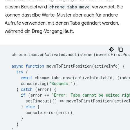
diesem Beispiel wird
chrome.tabs.move
verwendet. Sie
können dasselbe Warte-Muster aber auch für andere
Aufrufe verwenden, mit denen Tabs geändert werden,
während ein Drag-Vorgang läuft.
chrome
.
tabs
.
onActivated
.
addListener
(
moveToFirstPos
async
function
moveToFirstPosition
(
activeInfo
)
{
try
{
await
chrome
.
tabs
.
move
(
activeInfo
.
tabId
,
{
inde
console
.
log
(
"Success."
);
}
catch
(
error
)
{
if
(
error
==
"Error: Tabs cannot be edited rig
setTimeout
(()
=
>
moveToFirstPosition
(
active
}
else
{
console
.
error
(
error
);
}
}
}