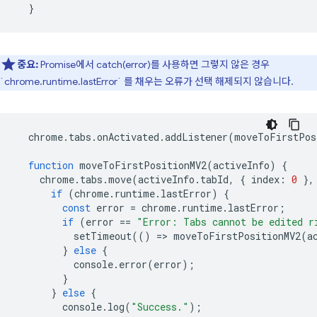
}
중요:
Promise에서 catch(error)를 사용하면 그렇지 않은 경우
`chrome.runtime.lastError` 를 채우는 오류가 선택 해제되지 않습니다.
chrome
.
tabs
.
onActivated
.
addListener
(
moveToFirstPos
function
moveToFirstPositionMV2
(
activeInfo
)
{
chrome
.
tabs
.
move
(
activeInfo
.
tabId
,
{
index
:
0
},
if
(
chrome
.
runtime
.
lastError
)
{
const
error
=
chrome
.
runtime
.
lastError
;
if
(
error
==
"Error: Tabs cannot be edited r
setTimeout
(()
=
>
moveToFirstPositionMV2
(
a
}
else
{
console
.
error
(
error
);
}
}
else
{
console
.
log
(
"Success."
);