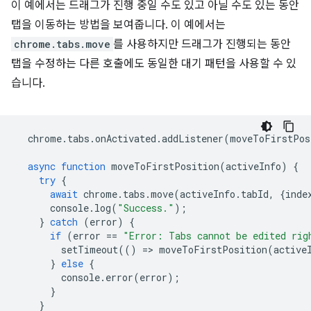
이 예에서는 드래그가 진행 중일 수도 있고 아닐 수도 있는 동안
탭을 이동하는 방법을 보여줍니다. 이 예에서는
chrome.tabs.move
를 사용하지만 드래그가 진행되는 동안
탭을 수정하는 다른 호출에도 동일한 대기 패턴을 사용할 수 있
습니다.
chrome
.
tabs
.
onActivated
.
addListener
(
moveToFirstPos
async
function
moveToFirstPosition
(
activeInfo
)
{
try
{
await
chrome
.
tabs
.
move
(
activeInfo
.
tabId
,
{
inde
console
.
log
(
"Success."
);
}
catch
(
error
)
{
if
(
error
==
"Error: Tabs cannot be edited rig
setTimeout
(()
=
>
moveToFirstPosition
(
active
}
else
{
console
.
error
(
error
);
}
}