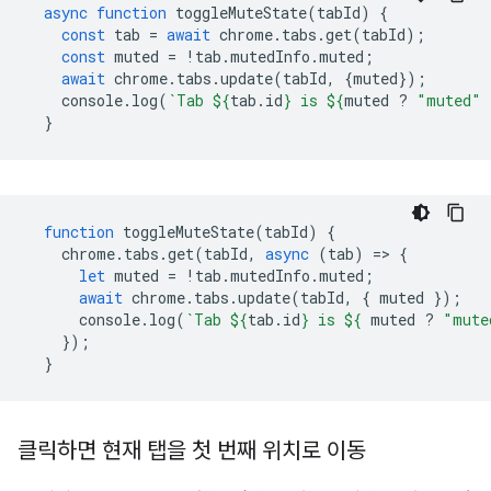
async
function
toggleMuteState
(
tabId
)
{
const
tab
=
await
chrome
.
tabs
.
get
(
tabId
);
const
muted
=
!
tab
.
mutedInfo
.
muted
;
await
chrome
.
tabs
.
update
(
tabId
,
{
muted
});
console
.
log
(
`Tab 
${
tab
.
id
}
 is 
${
muted
?
"muted"
}
function
toggleMuteState
(
tabId
)
{
chrome
.
tabs
.
get
(
tabId
,
async
(
tab
)
=
>
{
let
muted
=
!
tab
.
mutedInfo
.
muted
;
await
chrome
.
tabs
.
update
(
tabId
,
{
muted
});
console
.
log
(
`Tab 
${
tab
.
id
}
 is 
${
muted
?
"mute
});
}
클릭하면 현재 탭을 첫 번째 위치로 이동