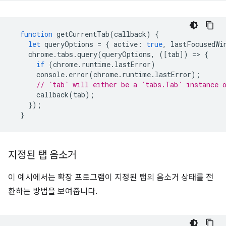
function
getCurrentTab
(
callback
)
{
let
queryOptions
=
{
active
:
true
,
lastFocusedWi
chrome
.
tabs
.
query
(
queryOptions
,
([
tab
])
=
>
{
if
(
chrome
.
runtime
.
lastError
)
console
.
error
(
chrome
.
runtime
.
lastError
);
// `tab` will either be a `tabs.Tab` instance 
callback
(
tab
);
});
}
지정된 탭 음소거
이 예시에서는 확장 프로그램이 지정된 탭의 음소거 상태를 전
환하는 방법을 보여줍니다.