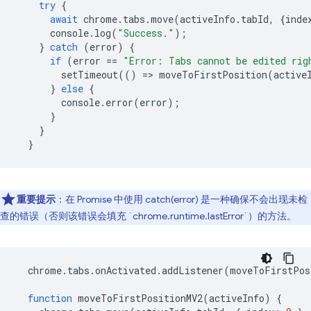
try
{
await
chrome
.
tabs
.
move
(
activeInfo
.
tabId
,
{
inde
console
.
log
(
"Success."
);
}
catch
(
error
)
{
if
(
error
==
"Error: Tabs cannot be edited rig
setTimeout
(()
=
>
moveToFirstPosition
(
active
}
else
{
console
.
error
(
error
);
}
}
}
重要提示
：在 Promise 中使用 catch(error) 是一种确保不会出现未检
查的错误（否则该错误会填充 `chrome.runtime.lastError`）的方法。
chrome
.
tabs
.
onActivated
.
addListener
(
moveToFirstPos
function
moveToFirstPositionMV2
(
activeInfo
)
{