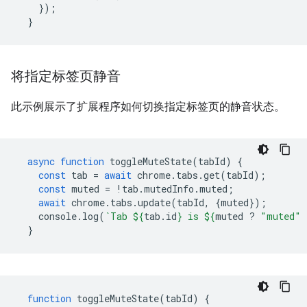
});
}
将指定标签页静音
此示例展示了扩展程序如何切换指定标签页的静音状态。
async
function
toggleMuteState
(
tabId
)
{
const
tab
=
await
chrome
.
tabs
.
get
(
tabId
);
const
muted
=
!
tab
.
mutedInfo
.
muted
;
await
chrome
.
tabs
.
update
(
tabId
,
{
muted
});
console
.
log
(
`Tab 
${
tab
.
id
}
 is 
${
muted
?
"muted"
}
function
toggleMuteState
(
tabId
)
{