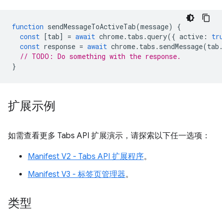
function
sendMessageToActiveTab
(
message
)
{
const
[
tab
]
=
await
chrome
.
tabs
.
query
({
active
:
tr
const
response
=
await
chrome
.
tabs
.
sendMessage
(
tab
// TODO: Do something with the response.
}
扩展示例
如需查看更多 Tabs API 扩展演示，请探索以下任一选项：
Manifest V2 - Tabs API 扩展程序
。
Manifest V3 - 标签页管理器
。
类型