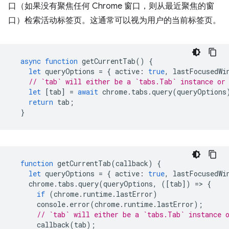
口（如果没有聚焦任何 Chrome 窗口，则从最近聚焦的窗
口）检索活动标签页。这通常可以视为用户的当前标签页。
async
function
getCurrentTab
()
{
let
queryOptions
=
{
active
:
true
,
lastFocusedWi
// `tab` will either be a `tabs.Tab` instance or
let
[
tab
]
=
await
chrome
.
tabs
.
query
(
queryOptions
return
tab
;
}
function
getCurrentTab
(
callback
)
{
let
queryOptions
=
{
active
:
true
,
lastFocusedWi
chrome
.
tabs
.
query
(
queryOptions
,
([
tab
])
=
>
{
if
(
chrome
.
runtime
.
lastError
)
console
.
error
(
chrome
.
runtime
.
lastError
);
// `tab` will either be a `tabs.Tab` instance 
callback
(
tab
);