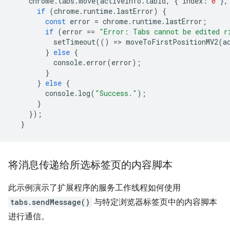
chrome
.
tabs
.
move
(
activeInfo
.
tabId
,
{
index
:
0
},
if
(
chrome
.
runtime
.
lastError
)
{
const
error
=
chrome
.
runtime
.
lastError
;
if
(
error
==
"Error: Tabs cannot be edited r
setTimeout
(()
=
>
moveToFirstPositionMV2
(
a
}
else
{
console
.
error
(
error
);
}
}
else
{
console
.
log
(
"Success."
);
}
});
}
将消息传递给所选标签页的内容脚本
此示例演示了扩展程序的服务工作线程如何使用
tabs.sendMessage()
与特定浏览器标签页中的内容脚本
进行通信。