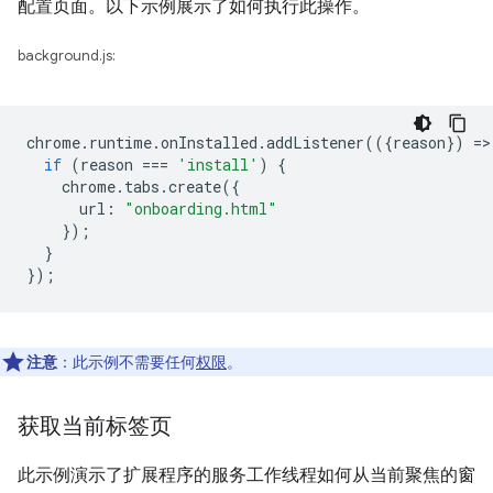
配置页面。以下示例展示了如何执行此操作。
background.js:
chrome
.
runtime
.
onInstalled
.
addListener
(({
reason
})
=
>
if
(
reason
===
'install'
)
{
chrome
.
tabs
.
create
({
url
:
"onboarding.html"
});
}
});
注意
：此示例不需要任何
权限
。
获取当前标签页
此示例演示了扩展程序的服务工作线程如何从当前聚焦的窗