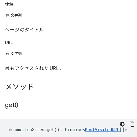
title
文字列
ページのタイトル
URL
文字列
最もアクセスされた URL。
メソッド
get(
)
chrome
.
topSites
.
get
()
:
Promise<
MostVisitedURL
[]
>