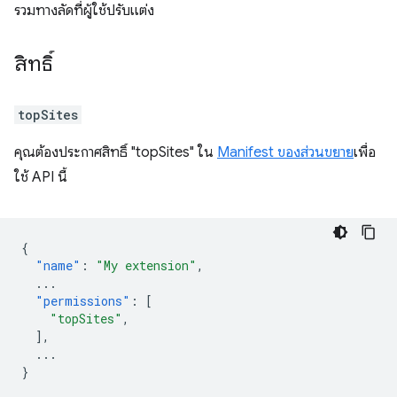
รวมทางลัดที่ผู้ใช้ปรับแต่ง
สิทธิ์
topSites
คุณต้องประกาศสิทธิ์ "topSites" ใน
Manifest ของส่วนขยาย
เพื่อ
ใช้ API นี้
{
"name"
:
"My extension"
,
...
"permissions"
:
[
"topSites"
,
],
...
}