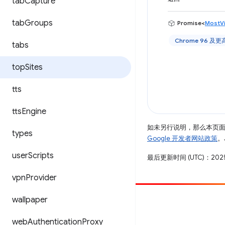
tab
Capture
tab
Groups
Promise<
MostVi
Chrome 96 及
tabs
top
Sites
tts
tts
Engine
如未另行说明，那么本页
types
Google 开发者网站政策
。
user
Scripts
最后更新时间 (UTC)：2025
vpn
Provider
wallpaper
参与
提交 bug
web
Authentication
Proxy