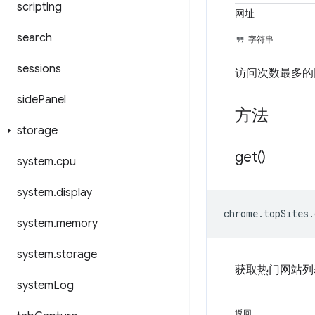
scripting
网址
search
字符串
sessions
访问次数最多的
side
Panel
方法
storage
get(
)
system
.
cpu
system
.
display
chrome
.
topSites
.
system
.
memory
system
.
storage
获取热门网站列
system
Log
返回