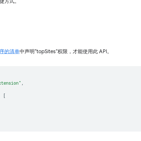
捷方式。
序的清单
中声明“topSites”权限，才能使用此 API。
xtension"
,
:
[