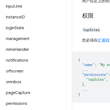
用户自定义的快
input
.
ime
权限
instance
ID
login
State
topSites
management
您必须在
扩展程
mime
Handler
{
notifications
"name"
:
"My e
...
offscreen
"permissions"
"topSites"
,
omnibox
],
...
page
Capture
}
permissions