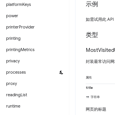
示例
platform
Keys
power
如需试用此 AP
printer
Provider
类型
printing
Most
Visited
printing
Metrics
privacy
封装最常访问网
processes
属性
proxy
title
reading
List
字符串
runtime
网页的标题