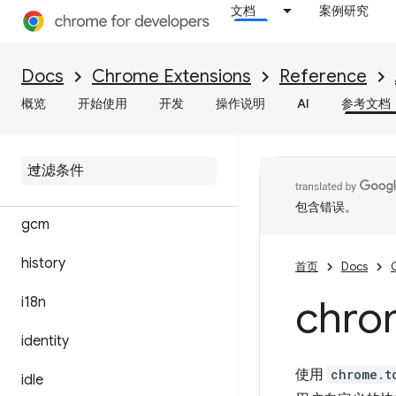
文档
案例研究
extension
extensionTypes
Docs
Chrome Extensions
Reference
概览
开始使用
开发
操作说明
AI
参考文档
fileBrowserHandler
file
System
Provider
font
Settings
包含错误。
gcm
history
首页
Docs
chro
i18n
identity
使用
chrome.t
idle