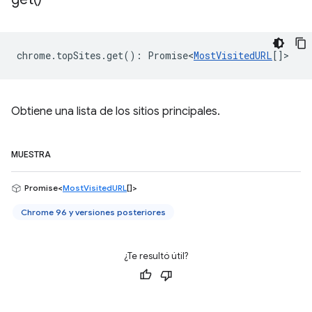
chrome
.
topSites
.
get
()
:
Promise<
MostVisitedURL
[]
>
Obtiene una lista de los sitios principales.
MUESTRA
Promise<
MostVisitedURL
[]>
Chrome 96 y versiones posteriores
¿Te resultó útil?