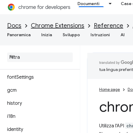
Documenti
Case 
events
Docs
extension
Chrome Extensions
Reference
Panoramica
Inizia
Sviluppo
Istruzioni
AI
extensionTypes
file
Browser
Handler
file
System
Provider
tua lingua preferi
font
Settings
Home page
Do
gcm
chro
history
i18n
Utilizza l'API
ch
identity