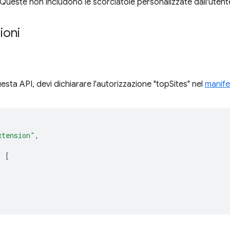
ueste non includono le scorciatoie personalizzate dall'utent
ioni
uesta API, devi dichiarare l'autorizzazione "topSites" nel
manife
xtension"
,
:
[