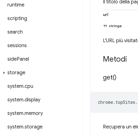
Il titolo della p
runtime
url
scripting
stringa
search
L'URL più visitat
sessions
Metodi
side
Panel
storage
get(
)
system
.
cpu
system
.
display
chrome
.
topSites
.
system
.
memory
system
.
storage
Recupera un elen