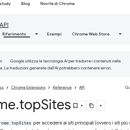
study
Blog
Novità di Chrome
API
Riferimento
Esempi
Chrome Web Store
Google utilizza la tecnologia AI per tradurre i contenuti nella
ta. Le traduzioni generate dall'AI potrebbero contenere errori.
cs
Chrome Extensions
Reference
API
Qu
me
.
top
Sites
rome.topSites
per accedere ai siti principali (ovvero i siti più v