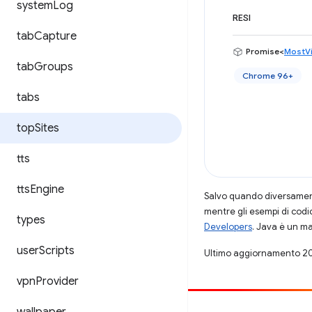
system
Log
RESI
tab
Capture
Promise<
MostVi
tab
Groups
Chrome 96+
tabs
top
Sites
tts
tts
Engine
Salvo quando diversamente
mentre gli esempi di codi
types
Developers
. Java è un ma
user
Scripts
Ultimo aggiornamento 2
vpn
Provider