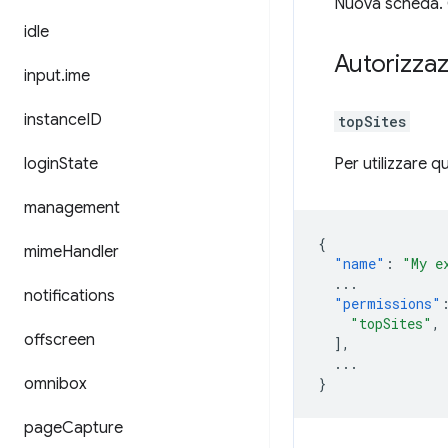
Nuova scheda. Q
idle
Autorizzaz
input
.
ime
instance
ID
topSites
login
State
Per utilizzare q
management
{
mime
Handler
"name"
:
"My e
...
notifications
"permissions"
"topSites"
,
offscreen
],
...
omnibox
}
page
Capture