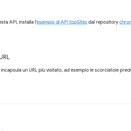
ta API, installa l'
esempio di API topSites
dal repository
chro
URL
incapsula un URL più visitato, ad esempio le scorciatoie pred