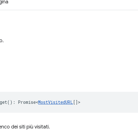
agina
o.
get
()
:
Promise<
MostVisitedURL
[]
>
co dei siti più visitati.