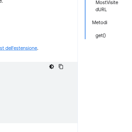
e.
MostVisite
dURL
Metodi
get()
st dell'estensione
.