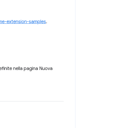
me-extension-samples
.
efinite nella pagina Nuova