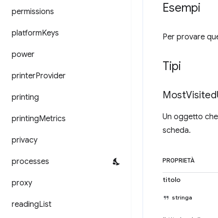
Esempi
permissions
platform
Keys
Per provare ques
power
Tipi
printer
Provider
Most
Visited
printing
Un oggetto che 
printing
Metrics
scheda.
privacy
processes
PROPRIETÀ
titolo
proxy
stringa
reading
List