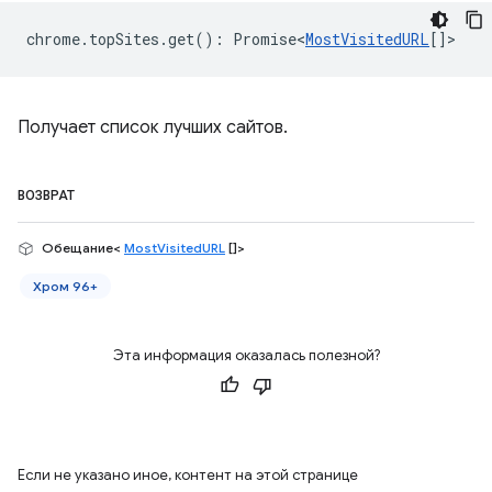
chrome
.
topSites
.
get
()
:
Promise<
MostVisitedURL
[]
>
Получает список лучших сайтов.
ВОЗВРАТ
Обещание<
MostVisitedURL
[]>
Хром 96+
Эта информация оказалась полезной?
Если не указано иное, контент на этой странице