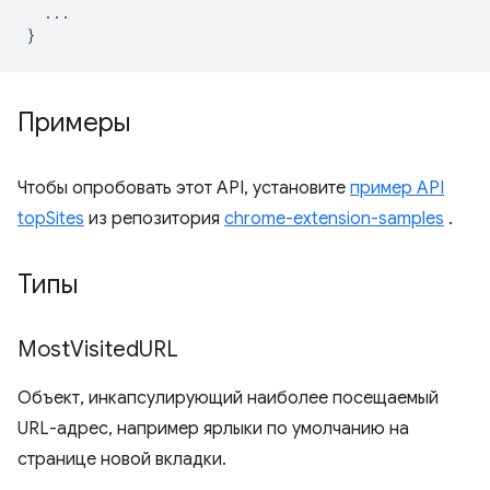
...
}
Примеры
Чтобы опробовать этот API, установите
пример API
topSites
из репозитория
chrome-extension-samples
.
Типы
Most
Visited
URL
Объект, инкапсулирующий наиболее посещаемый
URL-адрес, например ярлыки по умолчанию на
странице новой вкладки.