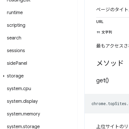
reading
List
ページのタイト
runtime
URL
scripting
文字列
search
最もアクセスされ
sessions
メソッド
side
Panel
storage
get(
)
system
.
cpu
system
.
display
chrome
.
topSites
.
system
.
memory
system
.
storage
上位サイトのリ