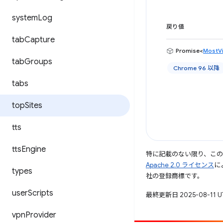
system
Log
戻り値
tab
Capture
Promise<
MostVi
tab
Groups
Chrome 96 以降
tabs
top
Sites
tts
tts
Engine
特に記載のない限り、こ
Apache 2.0 ライセンス
に
types
社の登録商標です。
user
Scripts
最終更新日 2025-08-11 
vpn
Provider