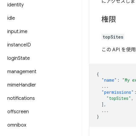
にアクセスしま
identity
権限
idle
input
.
ime
topSites
instance
ID
この API を
login
State
management
{
"name"
:
"My e
mime
Handler
...
"permissions"
notifications
"topSites"
,
],
...
offscreen
}
omnibox