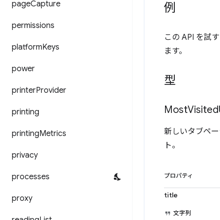
page
Capture
例
permissions
この API を試
platform
Keys
ます。
power
型
printer
Provider
Most
Visited
printing
新しいタブペー
printing
Metrics
ト。
privacy
processes
プロパティ
title
proxy
文字列