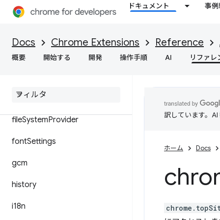
ドキュメント
事例
enterprise.platformKeys
events
Docs
Chrome Extensions
Reference
extension
概要
開始する
開発
操作手順
AI
リファレ
extension
Types
file
Browser
Handler
訳しています。A
file
System
Provider
font
Settings
ホーム
Docs
gcm
chro
history
i18n
chrome.topSi