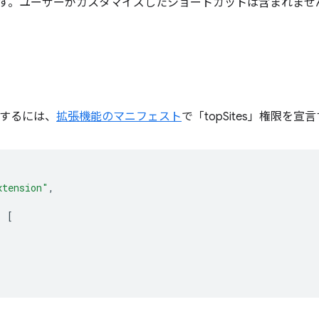
す。ユーザーがカスタマイズしたショートカットは含まれませ
使用するには、
拡張機能のマニフェスト
で「topSites」権限を
xtension"
,
:
[