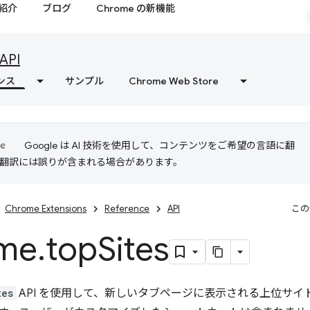
紹介
ブログ
Chrome の新機能
API
ンス
サンプル
Chrome Web Store
Google は AI 技術を使用して、コンテンツをご希望の言語に翻
I 翻訳には誤りが含まれる場合があります。
Chrome Extensions
Reference
API
この
me
.
top
Sites
tes
API を使用して、新しいタブページに表示される上位サ