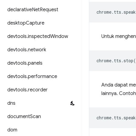
declarative
Net
Request
chrome
.
tts
.
speak
desktop
Capture
devtools
.
inspected
Window
Untuk menghent
devtools
.
network
chrome
.
tts
.
stop
(
devtools
.
panels
devtools
.
performance
Anda dapat mem
devtools
.
recorder
lainnya. Contoh
dns
document
Scan
chrome
.
tts
.
speak
dom