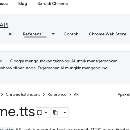
asus
Blog
Baru di Chrome
API
AI
Referensi
Contoh
Chrome Web Store
Google menggunakan teknologi AI untuk menerjemahkan
bahasa pilihan Anda. Terjemahan AI mungkin mengandung
Chrome Extensions
Reference
API
Apakah
me
.
tts
me.tts