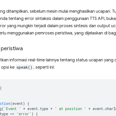
ng ditampilkan, sebelum mesin mulai menghasilkan ucapan. Tu
nda tentang error sintaksis dalam penggunaan TTS API, bu
ror yang mungkin terjadi dalam proses sintesis dan output 
perlu menggunakan pemroses peristiwa, yang dijelaskan di bag
peristiwa
an informasi real-time lainnya tentang status ucapan yang d
 opsi ke
speak()
, seperti ini:
(
ction
(
event
)
{
g
(
'Event '
+
event
.
type
+
' at position '
+
event
.
charI
type
==
'error'
)
{