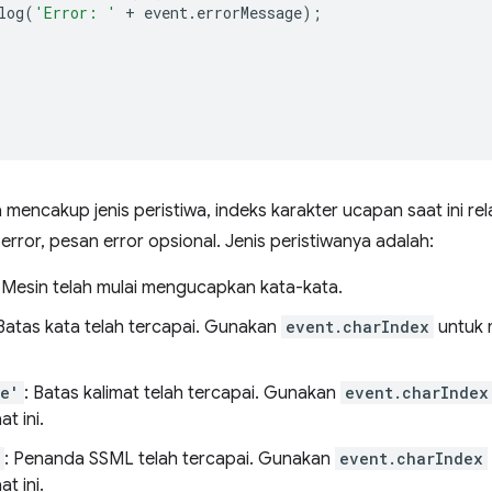
log
(
'Error: '
+
event
.
errorMessage
);
a mencakup jenis peristiwa, indeks karakter ucapan saat ini re
 error, pesan error opsional. Jenis peristiwanya adalah:
: Mesin telah mulai mengucapkan kata-kata.
 Batas kata telah tercapai. Gunakan
event.charIndex
untuk 
ce'
: Batas kalimat telah tercapai. Gunakan
event.charIndex
t ini.
: Penanda SSML telah tercapai. Gunakan
event.charIndex
t ini.