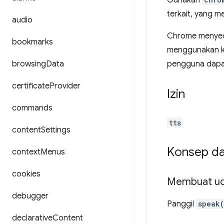
Gunakan
terkait, yang 
audio
Chrome menyed
bookmarks
menggunakan ke
browsing
Data
pengguna dapat 
certificate
Provider
Izin
commands
tts
content
Settings
Konsep d
context
Menus
cookies
Membuat u
debugger
Panggil
speak
declarative
Content