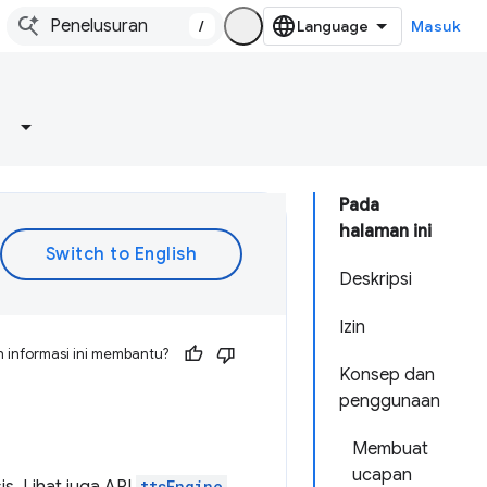
/
Masuk
Pada
halaman ini
Deskripsi
Izin
 informasi ini membantu?
Konsep dan
penggunaan
Membuat
ucapan
ttsEngine