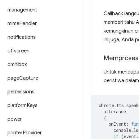
management
Callback langsu
memberi tahu A
mime
Handler
kemungkinan er
notifications
ini juga, Anda 
offscreen
Memproses 
omnibox
Untuk mendapatk
page
Capture
peristiwa dalam
permissions
platform
Keys
chrome
.
tts
.
speak
utterance
,
{
power
onEvent
:
fun
console
.
lo
printer
Provider
if
(
event
.