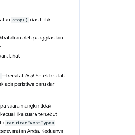
atau
stop()
dan tidak
ibatalkan oleh panggilan lain
.
kan. Lihat
'
—bersifat
final
. Setelah salah
ak ada peristiwa baru dari
pa suara mungkin tidak
ecuali jika suara tersebut
ota
requiredEventTypes
 persyaratan Anda. Keduanya