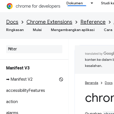
Dokumen
Studi k
Docs
Chrome Extensions
Reference
Ringkasan
Mulai
Mengembangkan aplikasi
Cara
konten ke dalam 
kesalahan.
Manifest V3
➡ Manifest V2
Beranda
Docs
accessibility
Features
chro
action
alarms
chro