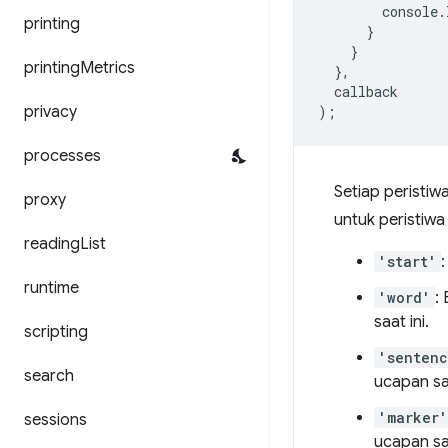
console
.
printing
}
}
printing
Metrics
},
callback
privacy
);
processes
Setiap peristiw
proxy
untuk peristiwa
reading
List
'start'
runtime
'word'
:
saat ini.
scripting
'senten
search
ucapan saa
'marker'
sessions
ucapan saa