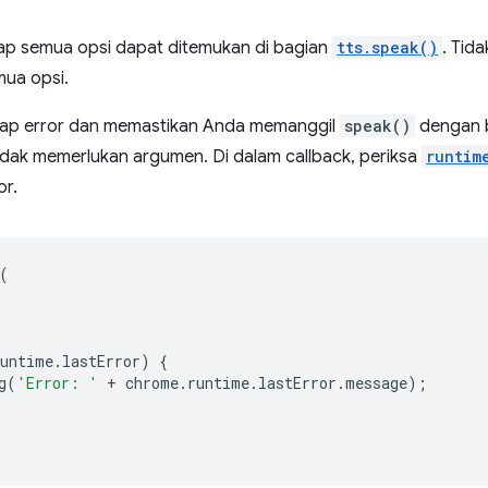
kap semua opsi dapat ditemukan di bagian
tts.speak()
. Tid
ua opsi.
ap error dan memastikan Anda memanggil
speak()
dengan b
idak memerlukan argumen. Di dalam callback, periksa
runtim
or.
(
runtime
.
lastError
)
{
g
(
'Error: '
+
chrome
.
runtime
.
lastError
.
message
);