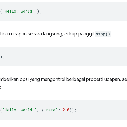
(
'Hello, world.'
);
ikan ucapan secara langsung, cukup panggil
stop()
:
);
berikan opsi yang mengontrol berbagai properti ucapan, se
:
(
'Hello, world.'
,
{
'rate'
:
2.0
});