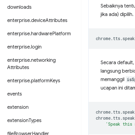
Sebaiknya tent
downloads
jika ada) dipilih.
enterprise
.
device
Attributes
enterprise
.
hardware
Platform
chrome
.
tts
.
speak
enterprise
.
login
enterprise
.
networking
Secara default,
Attributes
langsung berbi
memanggil
isS
enterprise
.
platform
Keys
ucapan ini dita
events
extension
chrome
.
tts
.
speak
chrome
.
tts
.
speak
extension
Types
'Speak this 
file
Browser
Handler