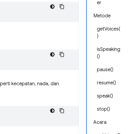
er
Metode
getVoices(
)
isSpeaking
()
pause()
resume()
perti kecepatan, nada, dan
speak()
stop()
Acara