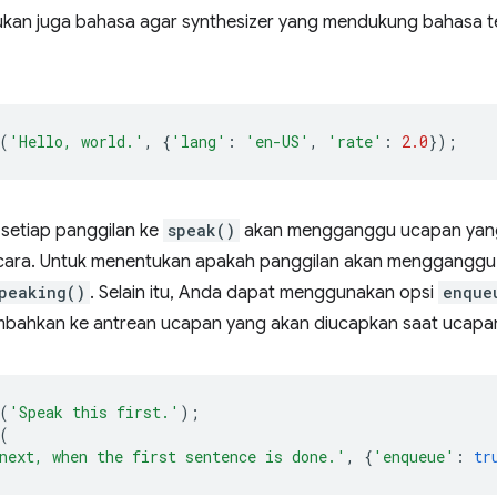
ukan juga bahasa agar synthesizer yang mendukung bahasa ter
(
'Hello, world.'
,
{
'lang'
:
'en-US'
,
'rate'
:
2.0
});
 setiap panggilan ke
speak()
akan mengganggu ucapan yang
cara. Untuk menentukan apakah panggilan akan mengganggu
peaking()
. Selain itu, Anda dapat menggunakan opsi
enque
mbahkan ke antrean ucapan yang akan diucapkan saat ucapan s
(
'Speak this first.'
);
(
next, when the first sentence is done.'
,
{
'enqueue'
:
tr