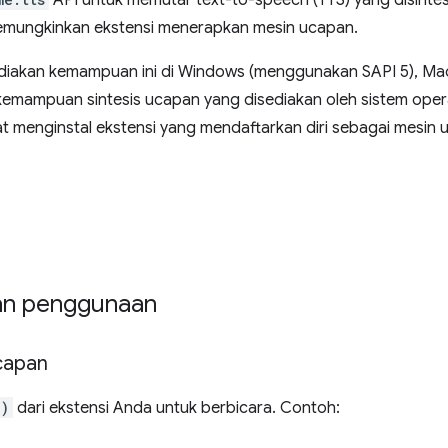
API untuk memutar text-to-speech (TTS) yang disintesi
memungkinkan ekstensi menerapkan mesin ucapan.
iakan kemampuan ini di Windows (menggunakan SAPI 5), Ma
mampuan sintesis ucapan yang disediakan oleh sistem opera
menginstal ekstensi yang mendaftarkan diri sebagai mesin uc
an penggunaan
capan
()
dari ekstensi Anda untuk berbicara. Contoh: