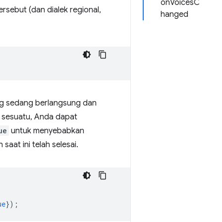
onVoicesC
sebut (dan dialek regional,
hanged
 sedang berlangsung dan
 sesuatu, Anda dapat
ue
untuk menyebabkan
aat ini telah selesai.
ue
});