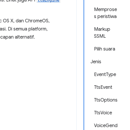
s. Lihat juga API
Memprose
s peristiwa
c OS X, dan ChromeOS,
si. Di semua platform,
Markup
SSML
apan alternatif.
Pilih suara
Jenis
EventType
TtsEvent
TtsOptions
TtsVoice
VoiceGend