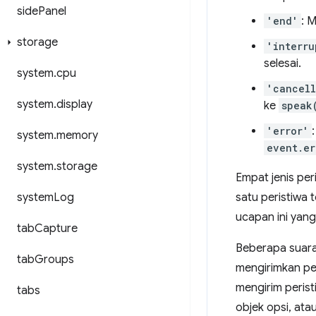
side
Panel
'end'
: 
storage
'interru
selesai.
system
.
cpu
'cancel
system
.
display
ke
speak
'error'
system
.
memory
event.er
system
.
storage
Empat jenis per
system
Log
satu peristiwa 
ucapan ini yang
tab
Capture
Beberapa suara
tab
Groups
mengirimkan per
mengirim perist
tabs
objek opsi, at