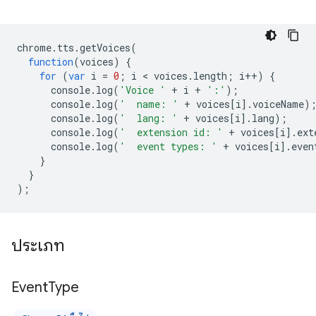
chrome
.
tts
.
getVoices
(
function
(
voices
)
{
for
(
var
i
=
0
;
i
 < 
voices
.
length
;
i
++
)
{
console
.
log
(
'Voice '
+
i
+
':'
);
console
.
log
(
'  name: '
+
voices
[
i
].
voiceName
)
console
.
log
(
'  lang: '
+
voices
[
i
].
lang
);
console
.
log
(
'  extension id: '
+
voices
[
i
].
ext
console
.
log
(
'  event types: '
+
voices
[
i
].
even
}
}
);
ประเภท
Event
Type