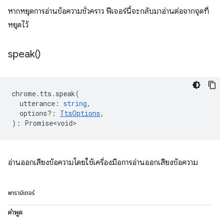
หากหยุดการอ่านข้อความชั่วคราว ฟีเจอร์นี้จะกลับมาอ่านต่อจากจุดที่
หยุดไว้
speak(
)
chrome
.
tts
.
speak
(
utterance
:
string
,
options?
:
TtsOptions
,
)
:
Promise<void>
อ่านออกเสียงข้อความโดยใช้เครื่องมือการอ่านออกเสียงข้อความ
พารามิเตอร์
คำพูด