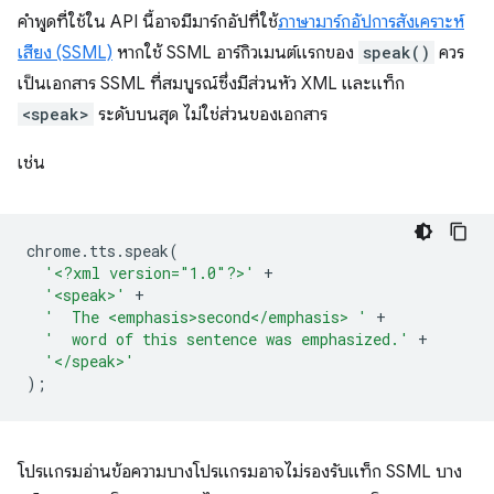
คำพูดที่ใช้ใน API นี้อาจมีมาร์กอัปที่ใช้
ภาษามาร์กอัปการสังเคราะห์
เสียง (SSML)
หากใช้ SSML อาร์กิวเมนต์แรกของ
speak()
ควร
เป็นเอกสาร SSML ที่สมบูรณ์ซึ่งมีส่วนหัว XML และแท็ก
<speak>
ระดับบนสุด ไม่ใช่ส่วนของเอกสาร
เช่น
chrome
.
tts
.
speak
(
'<?xml version="1.0"?>'
+
'<speak>'
+
'  The <emphasis>second</emphasis> '
+
'  word of this sentence was emphasized.'
+
'</speak>'
);
โปรแกรมอ่านข้อความบางโปรแกรมอาจไม่รองรับแท็ก SSML บาง