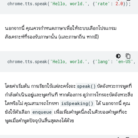
chrome
.
tts
.
speak
(
'Hello, world.'
,
{
'rate'
:
2.0
});
นอกจากนี้ คุณควรกำหนดภาษาเพื่อให้ระบบเลือกโปรแกรม
สังเคราะห์ที่รองรับภาษานั้น (และภาษาถิ่น หากมี)
chrome
.
tts
.
speak
(
'Hello, world.'
,
{
'lang'
:
'en-US'
,
โดยค่าเริ่มต้น การเรียกใช้แต่ละครั้งจะ
speak()
ขัดจังหวะการพูดที่
กำลังดำเนินอยู่และพูดทันที หากต้องการ ดูว่าการโทรจะขัดจังหวะสิ่ง
ใดหรือไม่ คุณสามารถโทรหา
isSpeaking()
ได้ นอกจากนี้ คุณ
ยังใช้ตัวเลือก
enqueue
เพื่อเพิ่มคำพูดนี้ลงในคิวของคำพูดที่จะ
พูดเมื่อคำพูดปัจจุบันสิ้นสุดลงได้ด้วย