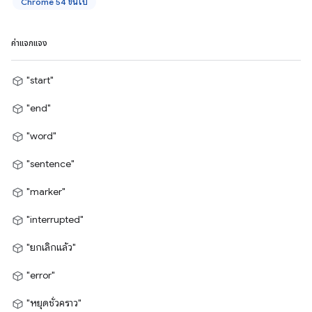
Chrome 54 ขึ้นไป
ค่าแจกแจง
"start"
"end"
"word"
"sentence"
"marker"
"interrupted"
"ยกเลิกแล้ว"
"error"
"หยุดชั่วคราว"