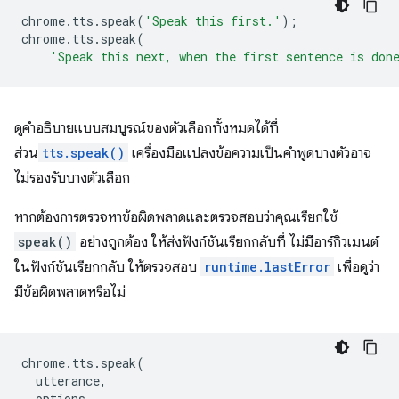
chrome
.
tts
.
speak
(
'Speak this first.'
);
chrome
.
tts
.
speak
(
'Speak this next, when the first sentence is don
ดูคำอธิบายแบบสมบูรณ์ของตัวเลือกทั้งหมดได้ที่
ส่วน
tts.speak()
เครื่องมือแปลงข้อความเป็นคำพูดบางตัวอาจ
ไม่รองรับบางตัวเลือก
หากต้องการตรวจหาข้อผิดพลาดและตรวจสอบว่าคุณเรียกใช้
speak()
อย่างถูกต้อง ให้ส่งฟังก์ชันเรียกกลับที่ ไม่มีอาร์กิวเมนต์
ในฟังก์ชันเรียกกลับ ให้ตรวจสอบ
runtime.lastError
เพื่อดูว่า
มีข้อผิดพลาดหรือไม่
chrome
.
tts
.
speak
(
utterance
,
options
,