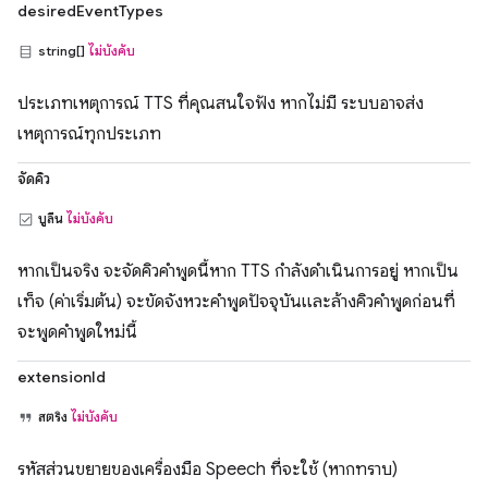
desiredEventTypes
string[]
ไม่บังคับ
ประเภทเหตุการณ์ TTS ที่คุณสนใจฟัง หากไม่มี ระบบอาจส่ง
เหตุการณ์ทุกประเภท
จัดคิว
บูลีน
ไม่บังคับ
หากเป็นจริง จะจัดคิวคำพูดนี้หาก TTS กำลังดำเนินการอยู่ หากเป็น
เท็จ (ค่าเริ่มต้น) จะขัดจังหวะคำพูดปัจจุบันและล้างคิวคำพูดก่อนที่
จะพูดคำพูดใหม่นี้
extensionId
สตริง
ไม่บังคับ
รหัสส่วนขยายของเครื่องมือ Speech ที่จะใช้ (หากทราบ)