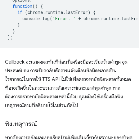
function
()
{
if
(
chrome
.
runtime
.
lastError
)
{
console
.
log
(
'Error: '
+
chrome
.
runtime
.
lastErr
}
}
);
Callback จะแสดงผลทันทีก่อนที่เครื่องมือจะเริ่มสร้างคำพูด จุด
ประสงค์ของ การเรียกกลับคือการแจ้งเตือนข้อผิดพลาดด้าน
ไวยากรณ์ในการใช้ TTS API ไม่ใช่เพื่อตรวจหาข้อผิดพลาดทั้งหมด
ที่อาจเกิดขึ้นในกระบวนการสังเคราะห์และเอาต์พุตคำพูด หาก
ต้องการตรวจหาข้อผิดพลาดเหล่านี้ด้วย คุณต้องใช้เครื่องมือฟัง
เหตุการณ์ตามที่อธิบายไว้ในส่วนถัดไป
ฟังเหตุการณ์
หากต้องการดูข้อมูลแบบเรียลไทม์เพิ่มเติมเกี่ยวกับสถานะของคำพูด