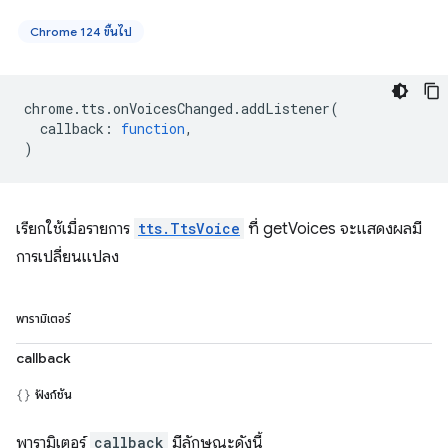
Chrome 124 ขึ้นไป
chrome
.
tts
.
onVoicesChanged
.
addListener
(
callback
:
function
,
)
เรียกใช้เมื่อรายการ
tts.TtsVoice
ที่ getVoices จะแสดงผลมี
การเปลี่ยนแปลง
พารามิเตอร์
callback
ฟังก์ชัน
พารามิเตอร์
callback
มีลักษณะดังนี้