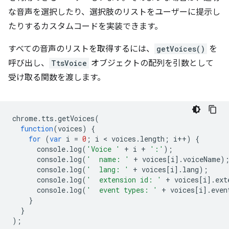
な音声を選択したり、選択肢のリストをユーザーに提示し
たりするカスタムコードを実装できます。
すべての音声のリストを取得するには、
getVoices()
を
呼び出し、
TtsVoice
オブジェクトの配列を引数として
受け取る関数を渡します。
chrome
.
tts
.
getVoices
(
function
(
voices
)
{
for
(
var
i
=
0
;
i
 < 
voices
.
length
;
i
++
)
{
console
.
log
(
'Voice '
+
i
+
':'
);
console
.
log
(
'  name: '
+
voices
[
i
].
voiceName
)
console
.
log
(
'  lang: '
+
voices
[
i
].
lang
);
console
.
log
(
'  extension id: '
+
voices
[
i
].
ext
console
.
log
(
'  event types: '
+
voices
[
i
].
even
}
}
);