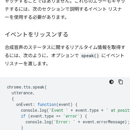
ャッチすることではありません。これらのエラーもキャッ
チするには、次のセクションで説明するイベント リスナ
ーを使用する必要があります。
イベントをリッスンする
合成音声のステータスに関するリアルタイム情報を取得す
るには、次のように、オプションで
speak()
にイベント
リスナーを渡します。
chrome
.
tts
.
speak
(
utterance
,
{
onEvent
:
function
(
event
)
{
console
.
log
(
'Event '
+
event
.
type
+
' at posit
if
(
event
.
type
==
'error'
)
{
console
.
log
(
'Error: '
+
event
.
errorMessage
);
}