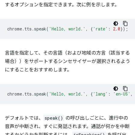
するオプションを指定できます。次に例を示します。
chrome
.
tts
.
speak
(
'Hello, world.'
,
{
'rate'
:
2.0
});
言語を指定して、その言語（および地域の方言（該当する
場合））をサポートするシンセサイザーが選択されるよう
にすることをおすすめします。
chrome
.
tts
.
speak
(
'Hello, world.'
,
{
'lang'
:
'en-US'
,
デフォルトでは、
speak()
の呼び出しごとに、進行中の
音声が中断され、すぐに発話されます。通話が何かを中断
isSpeaking()