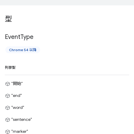
型
Event
Type
Chrome 54 以降
列挙型
"開始"
"end"
"word"
"sentence"
"marker"