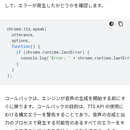
して、エラーが発生したかどうかを確認します。
chrome
.
tts
.
speak
(
utterance
,
options
,
function
()
{
if
(
chrome
.
runtime
.
lastError
)
{
console
.
log
(
'Error: '
+
chrome
.
runtime
.
lastErr
}
}
);
コールバックは、エンジンが音声の生成を開始する前にす
ぐに戻ります。コールバックの目的は、TTS API の使用に
おける構文エラーを警告することであり、音声の合成と出
力のプロセスで発生する可能性のあるすべてのエラーをキ