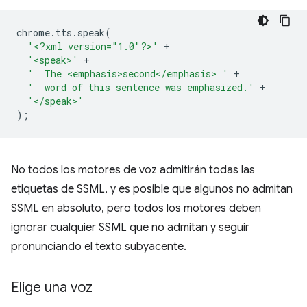
chrome
.
tts
.
speak
(
'<?xml version="1.0"?>'
+
'<speak>'
+
'  The <emphasis>second</emphasis> '
+
'  word of this sentence was emphasized.'
+
'</speak>'
);
No todos los motores de voz admitirán todas las
etiquetas de SSML, y es posible que algunos no admitan
SSML en absoluto, pero todos los motores deben
ignorar cualquier SSML que no admitan y seguir
pronunciando el texto subyacente.
Elige una voz