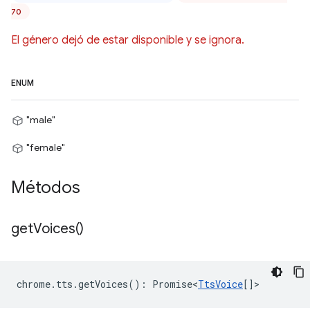
70
El género dejó de estar disponible y se ignora.
ENUM
"male"
"female"
Métodos
get
Voices(
)
chrome
.
tts
.
getVoices
()
:
Promise<
TtsVoice
[]
>