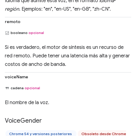
Idioma que admite esta voz, en el formato
idioma
-
región
. Ejemplos: "en", "en-US", "en-GB", "zh-CN".
remoto
booleano
opcional
Si es verdadero, el motor de síntesis es un recurso de
red remoto. Puede tener una latencia más alta y generar
costos de ancho de banda.
voiceName
cadena
opcional
El nombre de la voz.
Voice
Gender
Chrome 54 y versiones posteriores
Obsoleto desde Chrome