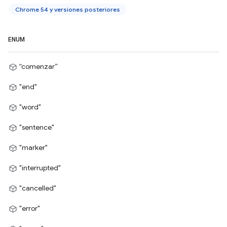
Chrome 54 y versiones posteriores
ENUM
“comenzar”
"end"
"word"
"sentence"
"marker"
"interrupted"
"cancelled"
"error"