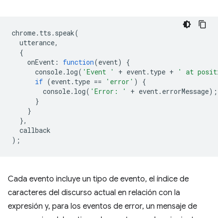
chrome
.
tts
.
speak
(
utterance
,
{
onEvent
:
function
(
event
)
{
console
.
log
(
'Event '
+
event
.
type
+
' at posit
if
(
event
.
type
==
'error'
)
{
console
.
log
(
'Error: '
+
event
.
errorMessage
);
}
}
},
callback
);
Cada evento incluye un tipo de evento, el índice de
caracteres del discurso actual en relación con la
expresión y, para los eventos de error, un mensaje de