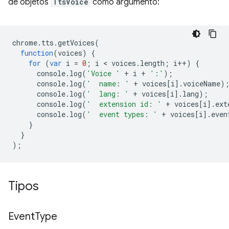
de objetos
TtsVoice
como argumento:
chrome
.
tts
.
getVoices
(
function
(
voices
)
{
for
(
var
i
=
0
;
i
 < 
voices
.
length
;
i
++
)
{
console
.
log
(
'Voice '
+
i
+
':'
);
console
.
log
(
'  name: '
+
voices
[
i
].
voiceName
)
console
.
log
(
'  lang: '
+
voices
[
i
].
lang
);
console
.
log
(
'  extension id: '
+
voices
[
i
].
ext
console
.
log
(
'  event types: '
+
voices
[
i
].
even
}
}
);
Tipos
Event
Type