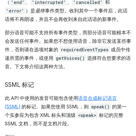
（
'end'
、
'interrupted'
、
'cancelled'
和
'error'
）是
最终
事件类型。收到其中一个事件后，此话
语将不再朗读，并且不会再收到来自此话语的新事件。
部分语音可能不支持所有事件类型，而部分语音可能根本不
会发送任何事件。如果您不想使用语音，除非它发送某些事
件，否则请在选项对象的
requiredEventTypes
成员中传
递所需的事件，或使用
getVoices()
选择符合您要求的语
音。下文将介绍这两种方法。
SSML 标记
此 API 中使用的发音可能包含使用
语音合成标记语言
(SSML)
的标记。如果您使用 SSML，则
speak()
的第一
个实参应为包含 XML 标头和顶级
<speak>
标记的完整
SSML 文档，而不是文档片段。