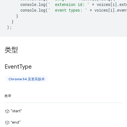
console
.
log
(
'  extension id: '
+
voices
[
i
].
ext
console
.
log
(
'  event types: '
+
voices
[
i
].
even
}
}
);
类型
Event
Type
Chrome 54 及更高版本
枚举
"start"
“end”