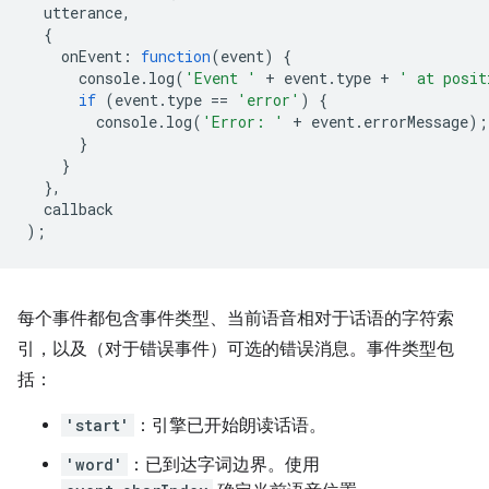
utterance
,
{
onEvent
:
function
(
event
)
{
console
.
log
(
'Event '
+
event
.
type
+
' at posit
if
(
event
.
type
==
'error'
)
{
console
.
log
(
'Error: '
+
event
.
errorMessage
);
}
}
},
callback
);
每个事件都包含事件类型、当前语音相对于话语的字符索
引，以及（对于错误事件）可选的错误消息。事件类型包
括：
'start'
：引擎已开始朗读话语。
'word'
：已到达字词边界。使用