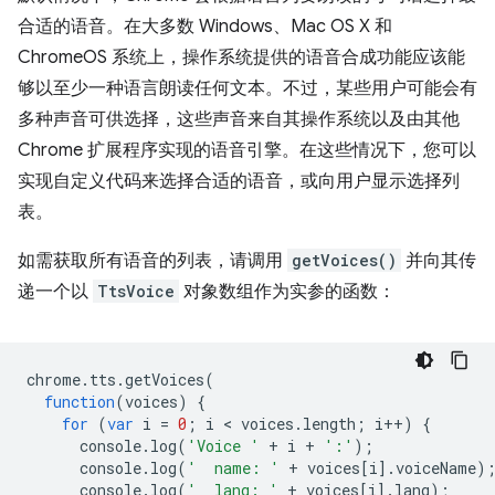
合适的语音。在大多数 Windows、Mac OS X 和
ChromeOS 系统上，操作系统提供的语音合成功能应该能
够以至少一种语言朗读任何文本。不过，某些用户可能会有
多种声音可供选择，这些声音来自其操作系统以及由其他
Chrome 扩展程序实现的语音引擎。在这些情况下，您可以
实现自定义代码来选择合适的语音，或向用户显示选择列
表。
如需获取所有语音的列表，请调用
getVoices()
并向其传
递一个以
TtsVoice
对象数组作为实参的函数：
chrome
.
tts
.
getVoices
(
function
(
voices
)
{
for
(
var
i
=
0
;
i
 < 
voices
.
length
;
i
++
)
{
console
.
log
(
'Voice '
+
i
+
':'
);
console
.
log
(
'  name: '
+
voices
[
i
].
voiceName
)
console
.
log
(
'  lang: '
+
voices
[
i
].
lang
);