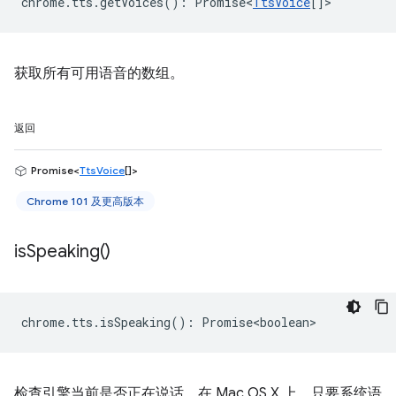
chrome
.
tts
.
getVoices
()
:
Promise<
TtsVoice
[]
>
获取所有可用语音的数组。
返回
Promise<
TtsVoice
[]>
Chrome 101 及更高版本
is
Speaking(
)
chrome
.
tts
.
isSpeaking
()
:
Promise<boolean>
检查引擎当前是否正在说话。在 Mac OS X 上，只要系统语