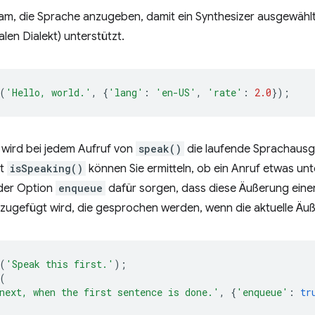
sam, die Sprache anzugeben, damit ein Synthesizer ausgewählt
len Dialekt) unterstützt.
(
'Hello, world.'
,
{
'lang'
:
'en-US'
,
'rate'
:
2.0
});
wird bei jedem Aufruf von
speak()
die laufende Sprachausg
it
isSpeaking()
können Sie ermitteln, ob ein Anruf etwas u
 der Option
enqueue
dafür sorgen, dass diese Äußerung eine
zugefügt wird, die gesprochen werden, wenn die aktuelle Äuß
(
'Speak this first.'
);
(
next, when the first sentence is done.'
,
{
'enqueue'
:
tr