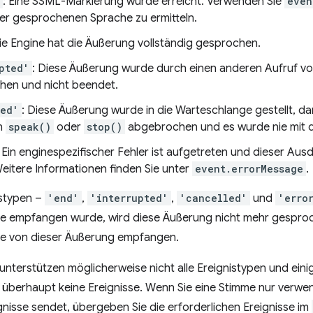
: Eine SSML-Markierung wurde erreicht. Verwenden Sie
even
der gesprochenen Sprache zu ermitteln.
Die Engine hat die Äußerung vollständig gesprochen.
pted'
: Diese Äußerung wurde durch einen anderen Aufruf v
hen und nicht beendet.
led'
: Diese Äußerung wurde in die Warteschlange gestellt, d
n
speak()
oder
stop()
abgebrochen und es wurde nie mit
: Ein enginespezifischer Fehler ist aufgetreten und dieser Au
eitere Informationen finden Sie unter
event.errorMessage
.
istypen –
'end'
,
'interrupted'
,
'cancelled'
und
'erro
sse empfangen wurde, wird diese Äußerung nicht mehr gespro
se von dieser Äußerung empfangen.
unterstützen möglicherweise nicht alle Ereignistypen und ei
 überhaupt keine Ereignisse. Wenn Sie eine Stimme nur verw
nisse sendet, übergeben Sie die erforderlichen Ereignisse im