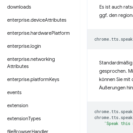
downloads
Es ist auch rat
ggf. den regiona
enterprise
.
device
Attributes
enterprise
.
hardware
Platform
chrome
.
tts
.
speak
enterprise
.
login
enterprise
.
networking
Standardmäßig 
Attributes
gesprochen. M
enterprise
.
platform
Keys
können Sie mit
Äußerungen hin
events
extension
chrome
.
tts
.
speak
chrome
.
tts
.
speak
extension
Types
'Speak this 
file
Browser
Handler