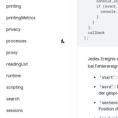
console
.
lo
printing
if
(
event
.
console
.
}
printing
Metrics
}
},
privacy
callback
);
processes
proxy
Jedes Ereignis 
reading
List
bei Fehlerereig
runtime
'start'
'word'
:
scripting
der gespr
search
'senten
Position d
sessions