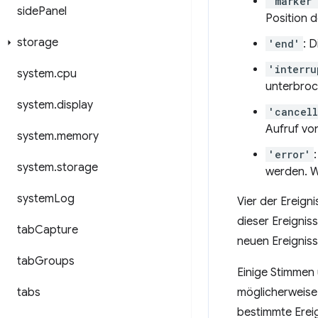
'marker'
side
Panel
Position 
storage
'end'
: 
'interru
system
.
cpu
unterbroc
system
.
display
'cancel
Aufruf vo
system
.
memory
'error'
system
.
storage
werden. W
system
Log
Vier der Ereign
dieser Ereigni
tab
Capture
neuen Ereignis
tab
Groups
Einige Stimmen 
tabs
möglicherweise
bestimmte Ereig