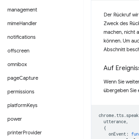
management
Der Rückruf wi
mime
Handler
Zweck des Rück
machen, nicht 
notifications
können. Um auc
Abschnitt besch
offscreen
omnibox
Auf Ereigni
page
Capture
Wenn Sie weiter
übergeben Sie 
permissions
platform
Keys
chrome
.
tts
.
speak
power
utterance
,
{
printer
Provider
onEvent
:
fun