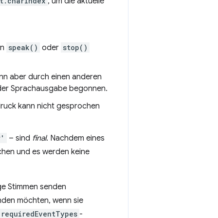
t.charIndex
, um die aktuelle
on
speak()
oder
stop()
ann aber durch einen anderen
 der Sprachausgabe begonnen.
sdruck kann nicht gesprochen
r'
– sind
final
. Nachdem eines
chen und es werden keine
nige Stimmen senden
enden möchten, wenn sie
requiredEventTypes
-