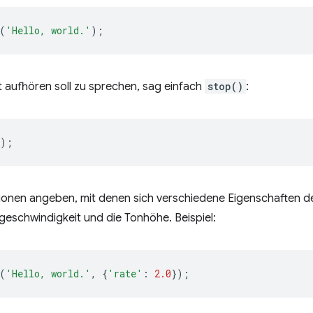
(
'Hello, world.'
);
 aufhören soll zu sprechen, sag einfach
stop()
:
);
ionen angeben, mit denen sich verschiedene Eigenschaften de
hgeschwindigkeit und die Tonhöhe. Beispiel:
(
'Hello, world.'
,
{
'rate'
:
2.0
});