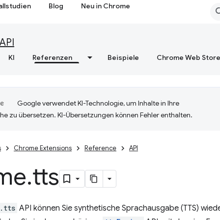
allstudien
Blog
Neu in Chrome
API
KI
Referenzen
Beispiele
Chrome Web Stor
Google verwendet KI-Technologie, um Inhalte in Ihre
he zu übersetzen. KI-Übersetzungen können Fehler enthalten.
s
Chrome Extensions
Reference
API
me
.
tts
.tts
API können Sie synthetische Sprachausgabe (TTS) wied