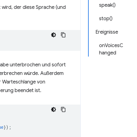
speak()
 wird, der diese Sprache (und
stop()
Ereignisse
onVoicesC
hanged
abe unterbrochen und sofort
nterbrechen würde. Außerdem
r Warteschlange von
erung beendet ist.
ue
});