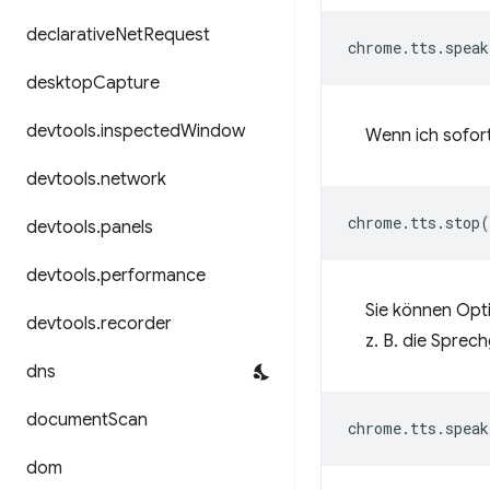
declarative
Net
Request
chrome
.
tts
.
speak
desktop
Capture
devtools
.
inspected
Window
Wenn ich sofort
devtools
.
network
chrome
.
tts
.
stop
(
devtools
.
panels
devtools
.
performance
Sie können Opt
devtools
.
recorder
z. B. die Sprec
dns
document
Scan
chrome
.
tts
.
speak
dom