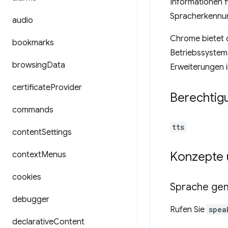
Informationen f
Spracherkennun
audio
Chrome bietet 
bookmarks
Betriebssystem 
browsing
Data
Erweiterungen i
certificate
Provider
Berechtig
commands
tts
content
Settings
Konzepte
context
Menus
cookies
Sprache gen
debugger
Rufen Sie
spea
declarative
Content