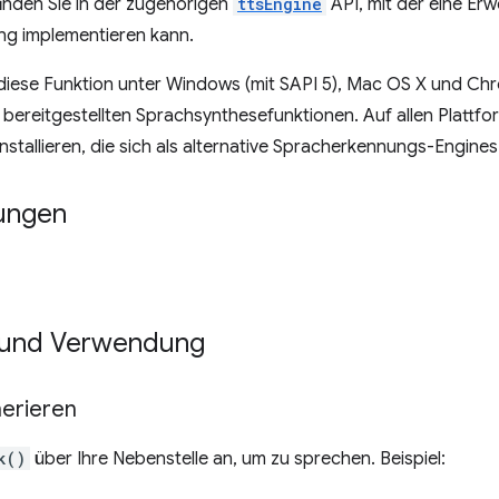
inden Sie in der zugehörigen
ttsEngine
API, mit der eine Erw
g implementieren kann.
diese Funktion unter Windows (mit SAPI 5), Mac OS X und C
bereitgestellten Sprachsynthesefunktionen. Auf allen Plattf
nstallieren, die sich als alternative Spracherkennungs-Engines 
ungen
 und Verwendung
erieren
k()
über Ihre Nebenstelle an, um zu sprechen. Beispiel: