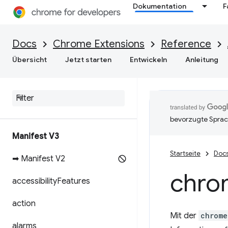
Dokumentation
F
Docs
Chrome Extensions
Reference
Übersicht
Jetzt starten
Entwickeln
Anleitung
bevorzugte Sprac
Manifest V3
Startseite
Doc
➡ Manifest V2
chro
accessibility
Features
action
Mit der
chrome
alarms