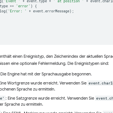
g
(
'Event '
+
event
.
type
+
' at position '
+
event
.
charI
type
==
'error'
)
{
log
(
'Error: '
+
event
.
errorMessage
);
enthält einen Ereignistyp, den Zeichenindex der aktuellen Spr
nissen eine optionale Fehlermeldung. Die Ereignistypen sind:
: Die Engine hat mit der Sprachausgabe begonnen.
 Eine Wortgrenze wurde erreicht. Verwenden Sie
event.charI
ochenen Sprache zu ermitteln.
ce'
: Eine Satzgrenze wurde erreicht. Verwenden Sie
event.c
er Sprache zu ermitteln.