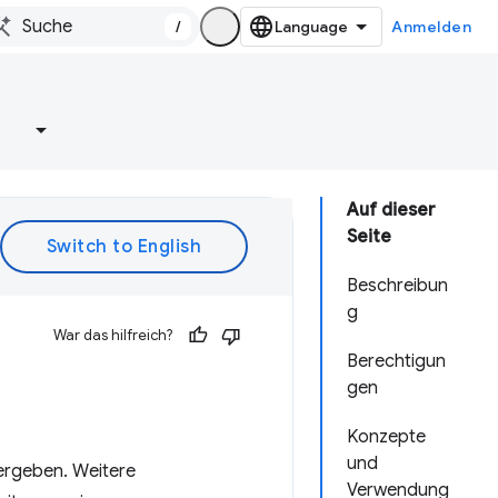
/
Anmelden
e
Auf dieser
Seite
Beschreibun
g
War das hilfreich?
Berechtigun
gen
Konzepte
und
ergeben. Weitere
Verwendung