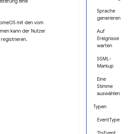
eiterung eine
Sprache
generieren
hromeOS mit den vom
ormen kann der Nutzer
Auf
Ereignisse
registrieren.
warten
SSML-
Markup
Eine
Stimme
auswählen
Typen
EventType
TtsEvent