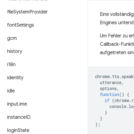
file
System
Provider
Eine vollständi
Engines unterst
font
Settings
Um Fehler zu er
gcm
Callback-Funkti
history
aufgetreten sin
i18n
chrome
.
tts
.
speak
identity
utterance
,
options
,
idle
function
()
{
if
(
chrome
.
input
.
ime
console
.
lo
}
instance
ID
}
);
login
State