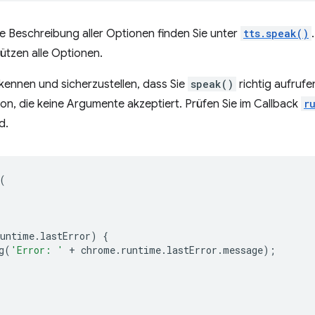
ge Beschreibung aller Optionen finden Sie unter
tts.speak()
ützen alle Optionen.
kennen und sicherzustellen, dass Sie
speak()
richtig aufrufe
on, die keine Argumente akzeptiert. Prüfen Sie im Callback
r
d.
(
runtime
.
lastError
)
{
g
(
'Error: '
+
chrome
.
runtime
.
lastError
.
message
);