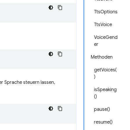
TtsOptions
TtsVoice
VoiceGend
er
Methoden
getVoices(
)
r Sprache steuern lassen,
isSpeaking
()
pause()
resume()