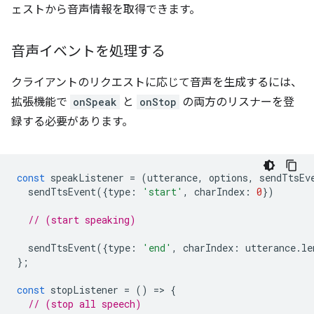
ェストから音声情報を取得できます。
音声イベントを処理する
クライアントのリクエストに応じて音声を生成するには、
拡張機能で
onSpeak
と
onStop
の両方のリスナーを登
録する必要があります。
const
speakListener
=
(
utterance
,
options
,
sendTtsEv
sendTtsEvent
({
type
:
'start'
,
charIndex
:
0
})
// (start speaking)
sendTtsEvent
({
type
:
'end'
,
charIndex
:
utterance
.
le
};
const
stopListener
=
()
=
>
{
// (stop all speech)