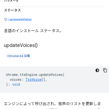
パラメータ
ステータス
LanguageStatus
言語のインストール ステータス。
update
Voices(
)
Chrome 66 以降
chrome
.
ttsEngine
.
updateVoices
(
voices
:
TtsVoice
[],
)
:
void
エンジンによって呼び出され、音声のリストを更新しま