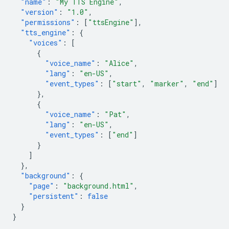
"name"
:
"My TTS Engine"
,
"version"
:
"1.0"
,
"permissions"
:
[
"ttsEngine"
],
"tts_engine"
:
{
"voices"
:
[
{
"voice_name"
:
"Alice"
,
"lang"
:
"en-US"
,
"event_types"
:
[
"start"
,
"marker"
,
"end"
]
},
{
"voice_name"
:
"Pat"
,
"lang"
:
"en-US"
,
"event_types"
:
[
"end"
]
}
]
},
"background"
:
{
"page"
:
"background.html"
,
"persistent"
:
false
}
}