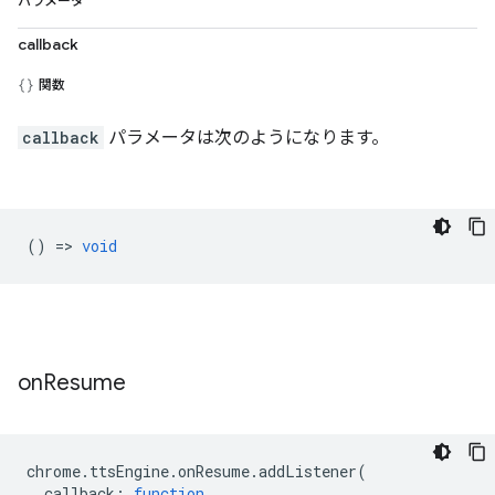
パラメータ
callback
関数
callback
パラメータは次のようになります。
() =>
void
on
Resume
chrome
.
ttsEngine
.
onResume
.
addListener
(
callback
:
function
,