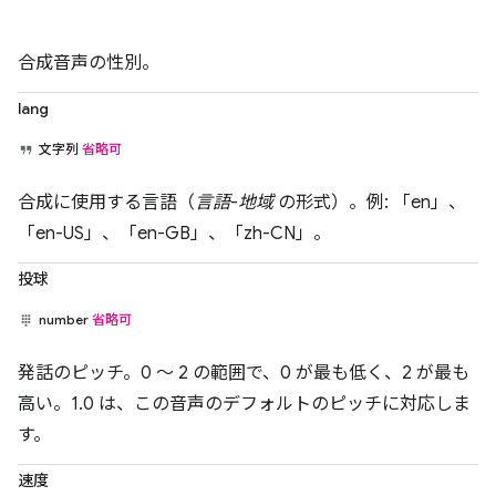
合成音声の性別。
lang
文字列
省略可
合成に使用する言語（
言語
-
地域
の形式）。例: 「en」、
「en-US」、「en-GB」、「zh-CN」。
投球
number
省略可
発話のピッチ。0 ～ 2 の範囲で、0 が最も低く、2 が最も
高い。1.0 は、この音声のデフォルトのピッチに対応しま
す。
速度